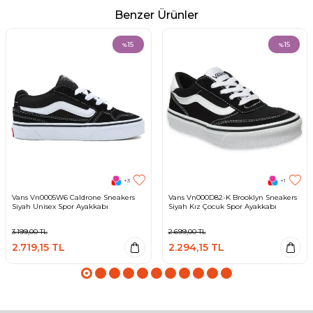
Benzer Ürünler
15
15
%
%
+3
+1
Vans Vn0005W6 Caldrone Sneakers
Vans Vn000D82-K Brooklyn Sneakers
Siyah Unisex Spor Ayakkabı
Siyah Kız Çocuk Spor Ayakkabı
3.199,00
TL
2.699,00
TL
2.719,15
TL
2.294,15
TL