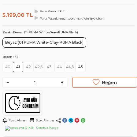
Para Puan: 156 TL
5.199,00
TL
Para Puanlarınızı toplamak için üye olun!
Renk :
Beyaz (01 PUMA White-Gray-PUMA Black)
Beyaz (01 PUMA White-Gray-PUMA Black)
Beden :
41
40
41
42
42,5
43
44
44,5
45
Beğen
Fiyat Alarmı
Stok Alarmı
Ücretsiz Kargo