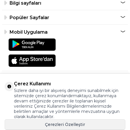
Bilgi sayfaları
Popüler Sayfalar
Mobil Uygulama
Çerez Kullanımı
Sizlere daha iyi bir alışveriş deneyimi sunabilmek için
sitemizde çerez konumlandırmaktayız, kullanmaya
devam ettiğinizde çerezler ile toplanan kişisel
verileriniz Çerez Kullanımı Bilgilendirmelerimizde
©2026 Tüm Hakkı Saklıdır.
belirtilen amaçlar ve yöntemlerle mevzuatına uygun
ayakkabıonline.com
olarak kullanılacaktır.
Çerezleri Özelleştir