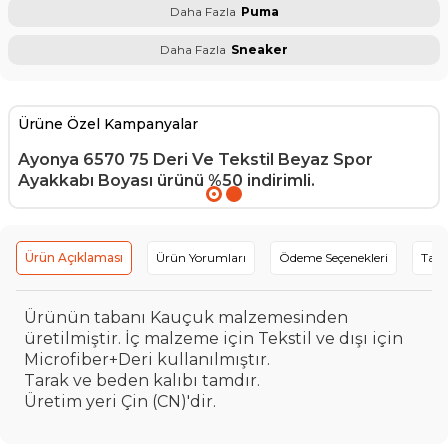
Daha Fazla
Puma
Daha Fazla
Sneaker
Ürüne Özel Kampanyalar
Ayonya 6570 75 Deri Ve Tekstil Beyaz Spor
Ayakkabı Boyası
ürünü %50 indirimli.
Ürün Açıklaması
Ürün Yorumları
Ödeme Seçenekleri
Tavs
Ürünün tabanı Kauçuk malzemesinden
üretilmiştir. İç malzeme için Tekstil ve dışı için
Microfiber+Deri kullanılmıştır.
Tarak ve beden kalıbı tamdır.
Üretim yeri Çin (CN)'dir.