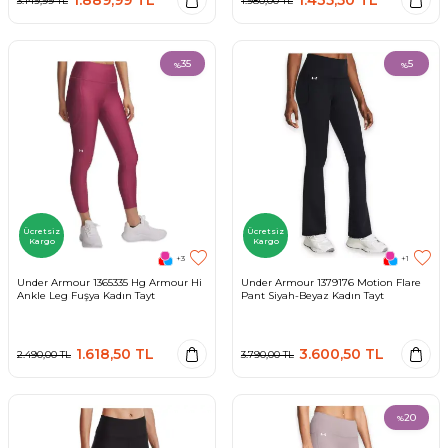
3.149,99
TL
1.980,00
TL
35
5
%
%
Ücretsiz
Ücretsiz
Kargo
Kargo
+3
+1
Under Armour 1365335 Hg Armour Hi
Under Armour 1379176 Motion Flare
Ankle Leg Fuşya Kadın Tayt
Pant Siyah-Beyaz Kadın Tayt
1.618,50
TL
3.600,50
TL
2.490,00
TL
3.790,00
TL
20
%