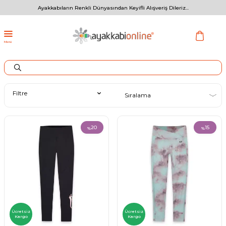
Ayakkabıların Renkli Dünyasından Keyifli Alışveriş Dileriz...
Menü
Filtre
20
15
%
%
Ücretsiz
Ücretsiz
Kargo
Kargo