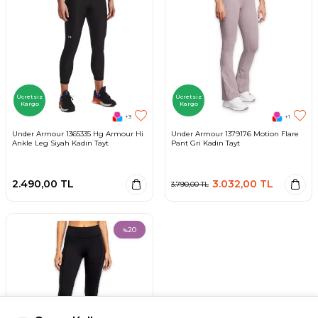
Ücretsiz
Ücretsiz
Kargo
Kargo
+3
+1
Under Armour 1365335 Hg Armour Hi
Under Armour 1379176 Motion Flare
Ankle Leg Siyah Kadın Tayt
Pant Gri Kadın Tayt
2.490,00
TL
3.032,00
TL
3.790,00
TL
20
%