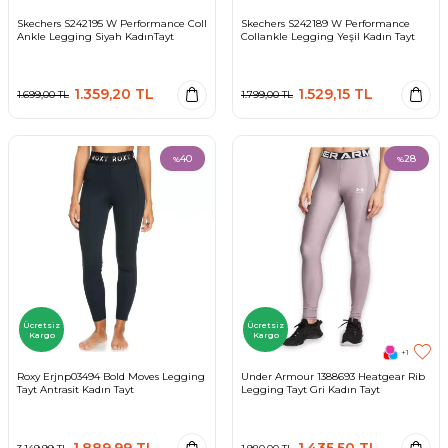
Skechers S242195 W Performance Coll
Skechers S242189 W Performance
Ankle Legging Siyah KadınTayt
Collankle Legging Yeşil Kadın Tayt
1.359,20
TL
1.529,15
TL
1.699,00
TL
1.799,00
TL
40
28
%
%
Ücretsiz
Ücretsiz
Kargo
Kargo
+1
Roxy Erjnp03494 Bold Moves Legging
Under Armour 1388693 Heatgear Rib
Tayt Antrasit Kadın Tayt
Legging Tayt Gri Kadın Tayt
1.889,99
TL
1.435,50
TL