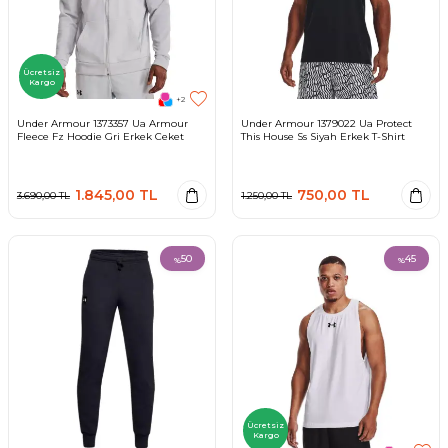
Ücretsiz
Kargo
+2
Under Armour 1373357 Ua Armour
Under Armour 1379022 Ua Protect
Fleece Fz Hoodie Gri Erkek Ceket
This House Ss Siyah Erkek T-Shirt
1.845,00
TL
750,00
TL
3.690,00
TL
1.250,00
TL
50
45
%
%
Ücretsiz
Kargo