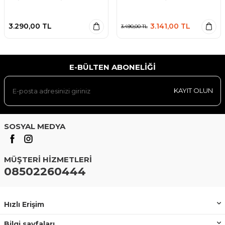
3.290,00
TL
3.141,00
TL
3.490,00
TL
E-BÜLTEN ABONELIĞI
KAYIT OLUN
SOSYAL MEDYA
MÜŞTERI HIZMETLERI
08502260444
Hızlı Erişim
Bilgi sayfaları