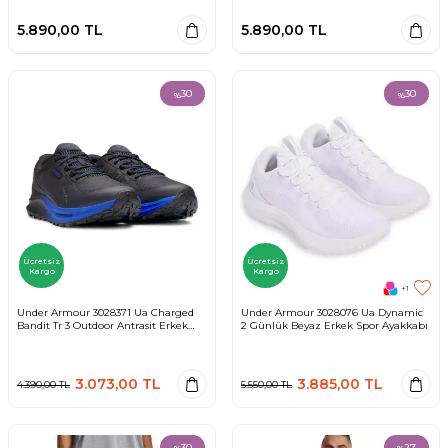
5.890,00
TL
5.890,00
TL
30
30
%
%
Ücretsiz
Ücretsiz
Kargo
Kargo
+1
Under Armour 3028371 Ua Charged
Under Armour 3028076 Ua Dynamic
Bandit Tr 3 Outdoor Antrasit Erkek
2 Günlük Beyaz Erkek Spor Ayakkabı
Spor Ayakkabı
3.073,00
TL
3.885,00
TL
4.390,00
TL
5.550,00
TL
30
27