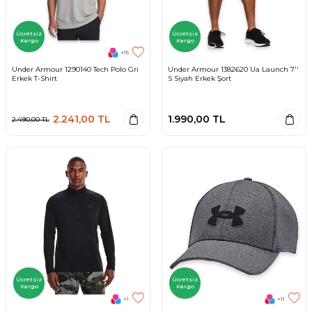
Ücretsiz
Ücretsiz
Kargo
Kargo
+15
Under Armour 1290140 Tech Polo Gri
Under Armour 1382620 Ua Launch 7''
Erkek T-Shirt
S Siyah Erkek Şort
2.241,00
TL
1.990,00
TL
2.490,00
TL
Ücretsiz
Ücretsiz
Kargo
Kargo
+1
+11