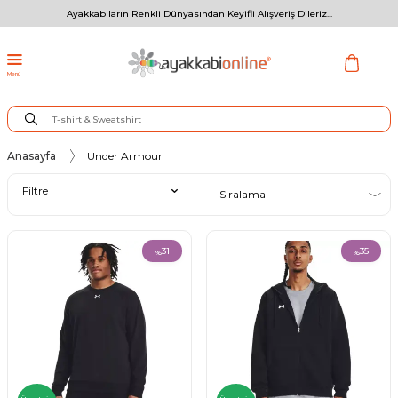
Ayakkabıların Renkli Dünyasından Keyifli Alışveriş Dileriz...
Menü
Anasayfa
Under Armour
Filtre
31
35
%
%