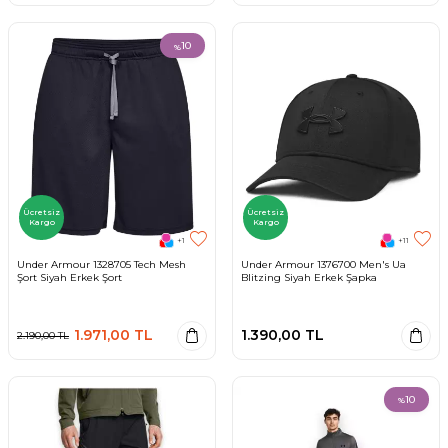
10
%
Ücretsiz
Ücretsiz
Kargo
Kargo
+1
+11
Under Armour 1328705 Tech Mesh
Under Armour 1376700 Men's Ua
Şort Siyah Erkek Şort
Blitzing Siyah Erkek Şapka
1.971,00
TL
1.390,00
TL
2.190,00
TL
10
%