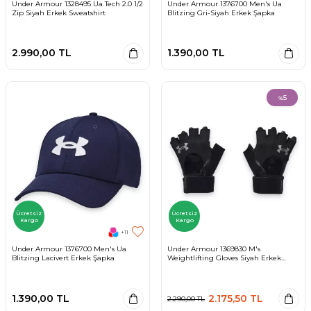
Under Armour 1328495 Ua Tech 2.0 1/2
Under Armour 1376700 Men's Ua
Zip Siyah Erkek Sweatshirt
Blitzing Gri-Siyah Erkek Şapka
2.990,00
TL
1.390,00
TL
5
%
Ücretsiz
Ücretsiz
Kargo
Kargo
+11
Under Armour 1376700 Men's Ua
Under Armour 1369830 M's
Blitzing Lacivert Erkek Şapka
Weightlifting Gloves Siyah Erkek
Eldiven
1.390,00
TL
2.175,50
TL
2.290,00
TL