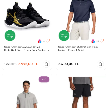
Ücretsiz
Ücretsiz
Kargo
Kargo
+4
+15
Under Armour 3026634 Jet 23
Under Armour 1290140 Tech Polo
Basketbol Siyah Erkek Spor Ayakkabı
Lacivert Erkek T-Shirt
2.975,00
TL
2.490,00
TL
4.250,00
TL
10
%