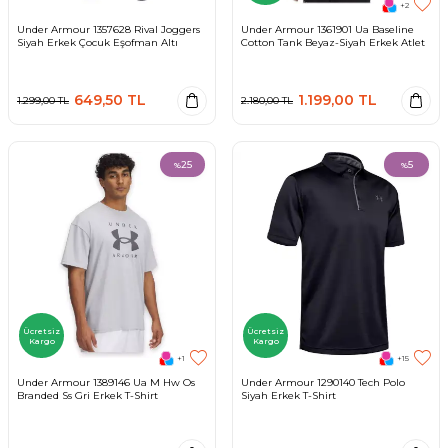
+2
Under Armour 1357628 Rival Joggers
Under Armour 1361901 Ua Baseline
Siyah Erkek Çocuk Eşofman Altı
Cotton Tank Beyaz-Siyah Erkek Atlet
649,50
TL
1.199,00
TL
1.299,00
TL
2.180,00
TL
25
5
%
%
Ücretsiz
Ücretsiz
Kargo
Kargo
+1
+15
Under Armour 1389146 Ua M Hw Os
Under Armour 1290140 Tech Polo
Branded Ss Gri Erkek T-Shirt
Siyah Erkek T-Shirt