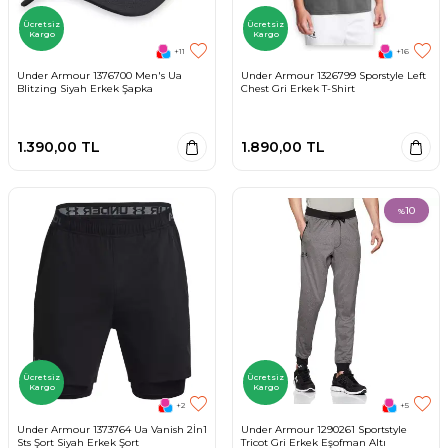
Ücretsiz
Ücretsiz
Kargo
Kargo
+11
+16
Under Armour 1376700 Men's Ua
Under Armour 1326799 Sporstyle Left
Blitzing Siyah Erkek Şapka
Chest Gri Erkek T-Shirt
1.390,00
TL
1.890,00
TL
10
%
Ücretsiz
Ücretsiz
Kargo
Kargo
+2
+5
Under Armour 1373764 Ua Vanish 2İn1
Under Armour 1290261 Sportstyle
Sts Şort Siyah Erkek Şort
Tricot Gri Erkek Eşofman Altı