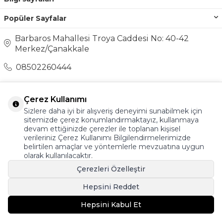
Popüler Sayfalar
Barbaros Mahallesi Troya Caddesi No: 40-42
Merkez/Çanakkale
08502260444
destek@ayakkabionline.com
Çerez Kullanımı
Sizlere daha iyi bir alışveriş deneyimi sunabilmek için
sitemizde çerez konumlandırmaktayız, kullanmaya
devam ettiğinizde çerezler ile toplanan kişisel
verileriniz Çerez Kullanımı Bilgilendirmelerimizde
belirtilen amaçlar ve yöntemlerle mevzuatına uygun
olarak kullanılacaktır.
Çerezleri Özelleştir
Hepsini Reddet
Hepsini Kabul Et
T
-Soft
E-Ticaret
Sistemleriyle Hazırlanmıştır.