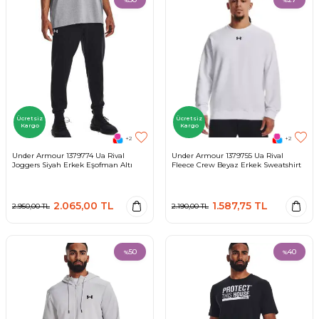
%
%
Ücretsiz
Ücretsiz
Kargo
Kargo
+2
+2
Under Armour 1379774 Ua Rival
Under Armour 1379755 Ua Rival
Joggers Siyah Erkek Eşofman Altı
Fleece Crew Beyaz Erkek Sweatshirt
2.065,00
TL
1.587,75
TL
2.950,00
TL
2.190,00
TL
50
40
%
%