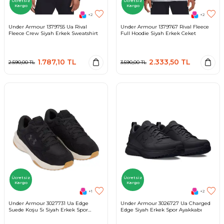
Ücretsiz
Ücretsiz
Kargo
Kargo
+2
+2
Under Armour 1379755 Ua Rival
Under Armour 1379767 Rival Fleece
Fleece Crew Siyah Erkek Sweatshirt
Full Hoodie Siyah Erkek Ceket
1.787,10
TL
2.333,50
TL
2.590,00
TL
3.590,00
TL
Ücretsiz
Ücretsiz
Kargo
Kargo
+1
+2
Under Armour 3027731 Ua Edge
Under Armour 3026727 Ua Charged
Suede Koşu Sı Siyah Erkek Spor
Edge Siyah Erkek Spor Ayakkabı
Ayakkabı