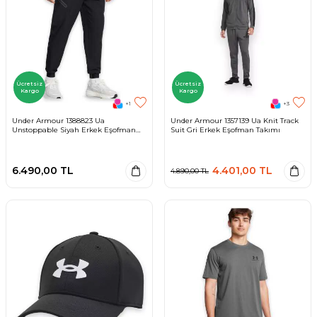
Ücretsiz
Ücretsiz
Kargo
Kargo
+1
+3
Under Armour 1388823 Ua
Under Armour 1357139 Ua Knit Track
Unstoppable Siyah Erkek Eşofman
Suit Gri Erkek Eşofman Takımı
Altı
6.490,00
TL
4.401,00
TL
4.890,00
TL