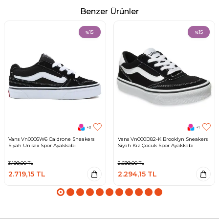
Benzer Ürünler
15
15
%
%
+3
+1
Vans Vn0005W6 Caldrone Sneakers
Vans Vn000D82-K Brooklyn Sneakers
Siyah Unisex Spor Ayakkabı
Siyah Kız Çocuk Spor Ayakkabı
3.199,00
TL
2.699,00
TL
2.719,15
TL
2.294,15
TL