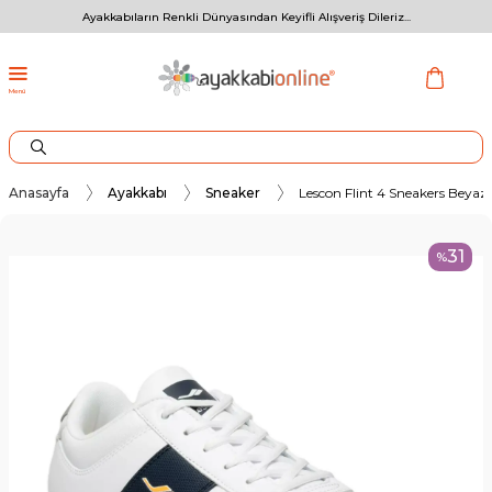
Ayakkabıların Renkli Dünyasından Keyifli Alışveriş Dileriz...
Menü
Anasayfa
Ayakkabı
Sneaker
Lescon Flint 4 Sneakers Beyaz
31
%