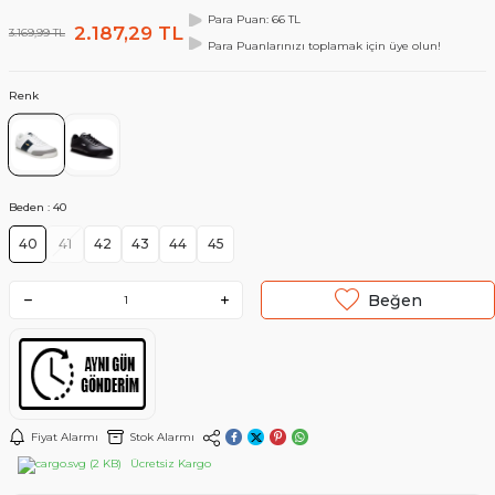
Para Puan: 66 TL
2.187,29
TL
3.169,99
TL
Para Puanlarınızı toplamak için üye olun!
Renk
Beden :
40
40
41
42
43
44
45
Beğen
Fiyat Alarmı
Stok Alarmı
Ücretsiz Kargo