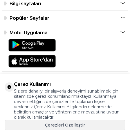
Bilgi sayfaları
Popüler Sayfalar
Mobil Uygulama
Çerez Kullanımı
Sizlere daha iyi bir alışveriş deneyimi sunabilmek için
sitemizde çerez konumlandırmaktayız, kullanmaya
devam ettiğinizde çerezler ile toplanan kişisel
verileriniz Çerez Kullanımı Bilgilendirmelerimizde
©2026 Tüm Hakkı Saklıdır.
belirtilen amaçlar ve yöntemlerle mevzuatına uygun
ayakkabıonline.com
olarak kullanılacaktır.
Çerezleri Özelleştir