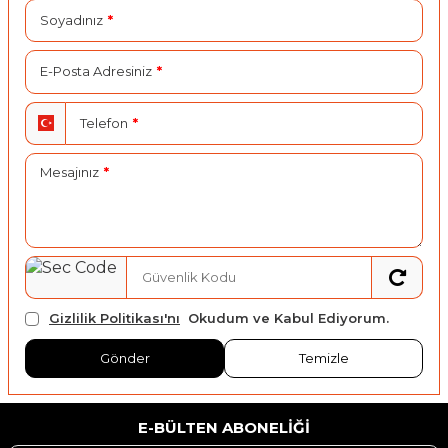
Soyadınız
*
E-Posta Adresiniz
*
Telefon
*
Mesajınız
*
Gizlilik Politikası'nı
Okudum ve Kabul Ediyorum.
Gönder
Temizle
E-BÜLTEN ABONELIĞI