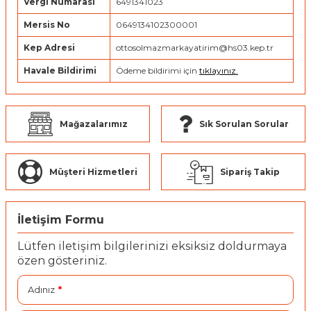
Vergi Numarası
6491341023
Mersis No
0649134102300001
Kep Adresi
ottosolmazmarkayatirim@hs03.kep.tr
Havale Bildirimi
Ödeme bildirimi için
tıklayınız.
Mağazalarımız
Sık Sorulan Sorular
Müşteri Hizmetleri
Sipariş Takip
İletişim Formu
Lütfen iletişim bilgilerinizi eksiksiz doldurmaya
özen gösteriniz.
Adınız
*