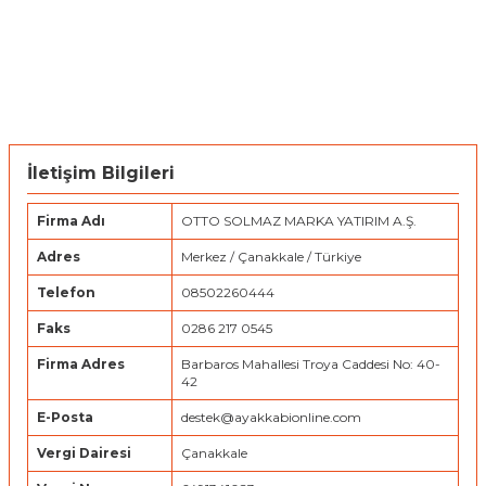
İletişim Bilgileri
Firma Adı
OTTO SOLMAZ MARKA YATIRIM A.Ş.
Adres
Merkez / Çanakkale / Türkiye
Telefon
08502260444
Faks
0286 217 0545
Firma Adres
Barbaros Mahallesi Troya Caddesi No: 40-
42
E-Posta
destek@ayakkabionline.com
Vergi Dairesi
Çanakkale