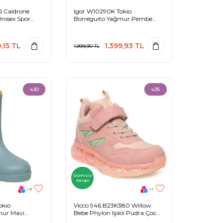
 Caldrone
Igor W10290K Tokio
Unisex Spor
Borreguito Yağmur Pembe
Çocuk Çizme
,15
TL
1.399,93
TL
1.999,90
TL
30
35
%
%
Ücretsiz
Kargo
+9
+1
okio
Vicco 946.B23K380 Willow
mur Mavi
Bebe Phylon Işıklı Pudra Çocuk
Bot