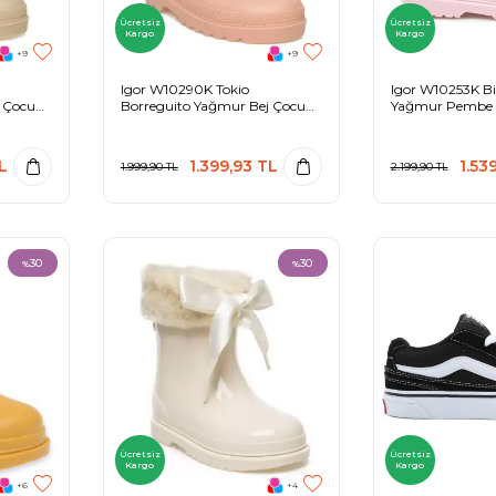
Ücretsiz
Ücretsiz
Kargo
Kargo
+9
+9
Igor W10290K Tokio
Igor W10253K Bi
j Çocuk
Borreguito Yağmur Bej Çocuk
Yağmur Pembe 
Çizme
L
1.399,93
TL
1.53
1.999,90
TL
2.199,90
TL
30
30
%
%
Ücretsiz
Ücretsiz
Kargo
Kargo
+6
+4