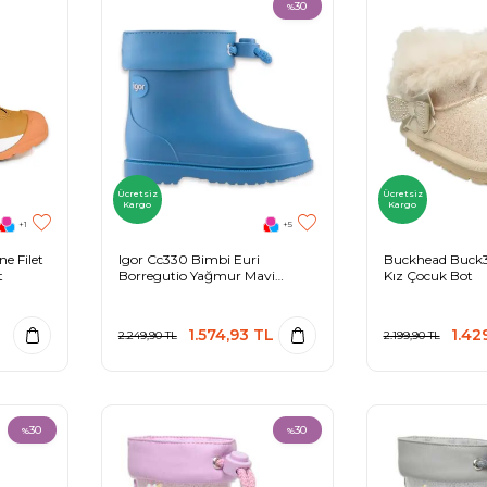
30
%
Ücretsiz
Ücretsiz
Kargo
Kargo
+1
+5
e Filet
Igor Cc330 Bimbi Euri
Buckhead Buck3
t
Borregutio Yağmur Mavi
Kız Çocuk Bot
Çocuk Çizme
1.574,93
TL
1.42
2.249,90
TL
2.199,90
TL
30
30
%
%