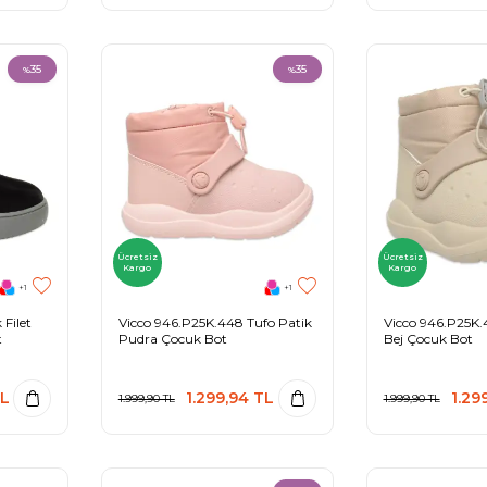
35
35
%
%
Ücretsiz
Ücretsiz
Kargo
Kargo
+1
+1
Filet
Vicco 946.P25K.448 Tufo Patik
Vicco 946.P25K.
t
Pudra Çocuk Bot
Bej Çocuk Bot
L
1.299,94
TL
1.29
1.999,90
TL
1.999,90
TL