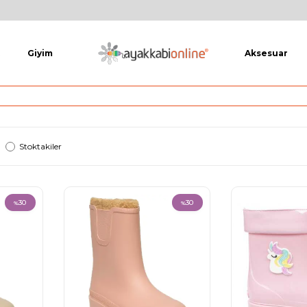
Giyim
Aksesuar
Stoktakiler
30
30
%
%