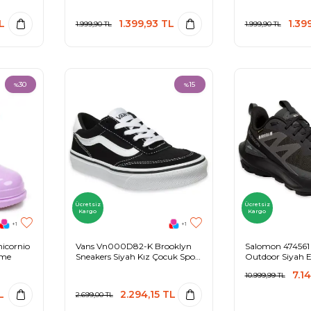
L
1.399,93
TL
1.39
1.999,90
TL
1.999,90
TL
30
15
%
%
Ücretsiz
Ücretsiz
Kargo
Kargo
+1
+1
icornio
Vans Vn000D82-K Brooklyn
Salomon 474561 E
zme
Sneakers Siyah Kız Çocuk Spor
Outdoor Siyah E
Ayakkabı
Ayakkabı
7.1
10.999,99
TL
L
2.294,15
TL
2.699,00
TL