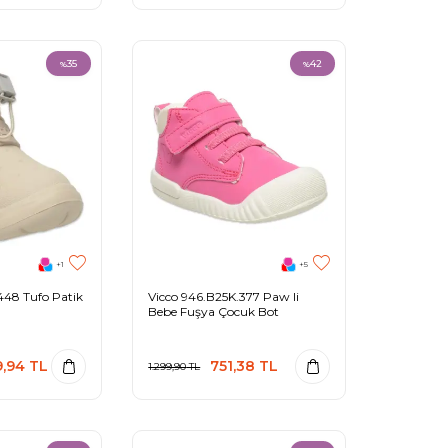
35
42
%
%
+1
+5
448 Tufo Patik
Vicco 946.B25K.377 Paw Ii
Bebe Fuşya Çocuk Bot
9,94
TL
751,38
TL
1.299,90
TL