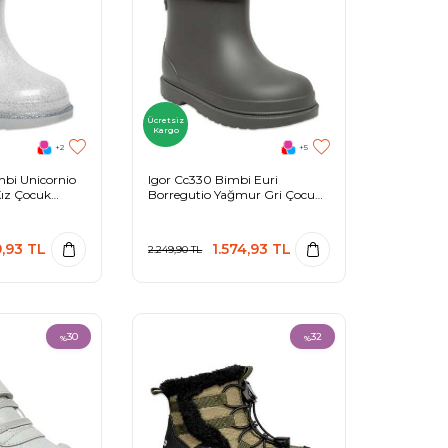
Ücretsiz
Kargo
+2
+5
bi Unicornio
Igor Cc330 Bimbi Euri
ız Çocuk
Borregutio Yağmur Gri Çocuk
Çizme
9,93
TL
1.574,93
TL
2.249,90
TL
30
32
%
%