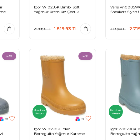
ri
Igor W10258K Bimbi Soft
Vans Vn0005W6
zme
Yağmur Krem Kız Çocuk
Sneakers Siyah 
Çizme
Ayakkabı
L
1.819,93
TL
2.719
2.599,90
TL
3.199,00
TL
30
30
%
%
Ücretsiz
Ücretsiz
Kargo
Kargo
+9
+9
Igor W10290K Tokio
Igor W10290K T
vi
Borreguito Yağmur Karamel
Borreguito Yağ
Çocuk Çizme
Çocuk Çizme