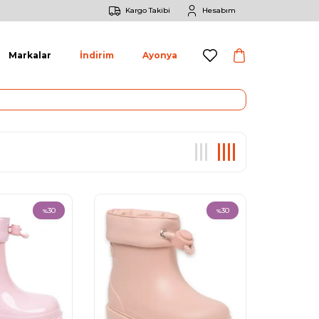
Kargo Takibi
Hesabım
Markalar
İndirim
Ayonya
30
30
%
%