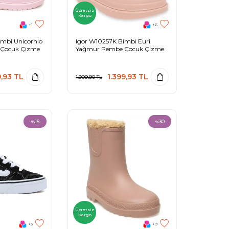
Ücretsiz
Kargo
+1
+6
mbi Unicornio
Igor W10257K Bimbi Euri
Çocuk Çizme
Yağmur Pembe Çocuk Çizme
9,93
TL
1.399,93
TL
1.999,90
TL
15
30
%
%
Ücretsiz
Kargo
+3
+9