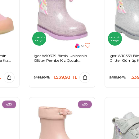
Ücretsiz
Ücretsiz
Kargo
Kargo
+2
mini
Igor W10339 Bimbi Unicornio
Igor W10339 Bim
a Kız
Glitter Pembe Kız Çocuk
Glitter Gümüş K
Çizme
Çizme
L
1.539,93
TL
1.53
2.199,90
TL
2.199,90
TL
30
30
%
%