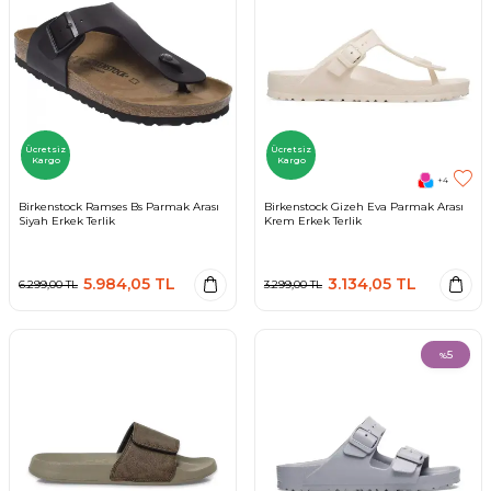
Ücretsiz
Ücretsiz
Kargo
Kargo
+4
Birkenstock Ramses Bs Parmak Arası
Birkenstock Gizeh Eva Parmak Arası
Siyah Erkek Terlik
Krem Erkek Terlik
5.984,05
TL
3.134,05
TL
6.299,00
TL
3.299,00
TL
5
%