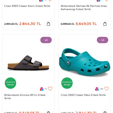
Crocs 10001 Classic Krem Erkek Terlik
Birkenstock Ramses Bs Parmak Arası
Kahverengi Erkek Terlik
2.844,30
TL
6.649,05
TL
2.994,00
TL
6.999,00
TL
5
5
%
%
Ücretsiz
Ücretsiz
Kargo
Kargo
+5
+30
Birkenstock Arizona Bf Gri Erkek
Crocs 10001 Classic Mavi Erkek Terlik
Terlik
6.649,05
TL
2.844,30
TL