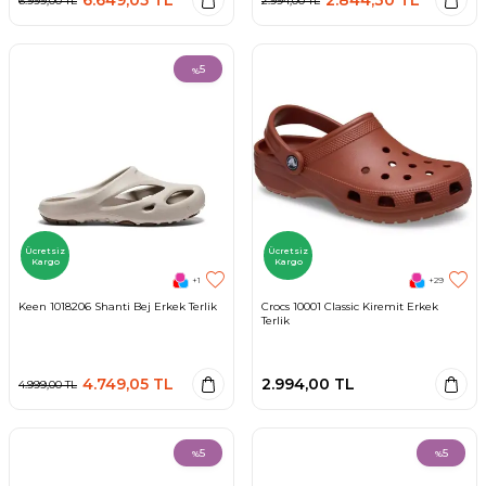
6.999,00
TL
2.994,00
TL
5
%
Ücretsiz
Ücretsiz
Kargo
Kargo
+1
+29
Keen 1018206 Shanti Bej Erkek Terlik
Crocs 10001 Classic Kiremit Erkek
Terlik
4.749,05
TL
2.994,00
TL
4.999,00
TL
5
5
%
%