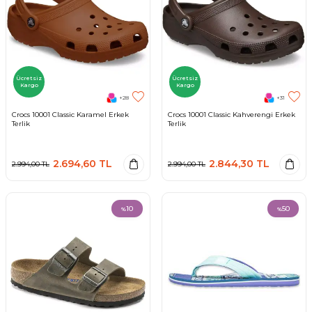
Ücretsiz
Ücretsiz
Kargo
Kargo
+28
+31
Crocs 10001 Classic Karamel Erkek
Crocs 10001 Classic Kahverengi Erkek
Terlik
Terlik
2.694,60
TL
2.844,30
TL
2.994,00
TL
2.994,00
TL
10
50
%
%