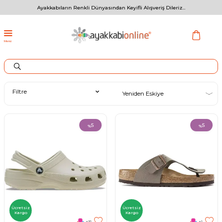
Ayakkabıların Renkli Dünyasından Keyifli Alışveriş Dileriz...
Menü
Filtre
5
5
%
%
Ücretsiz
Ücretsiz
Kargo
Kargo
+31
+1