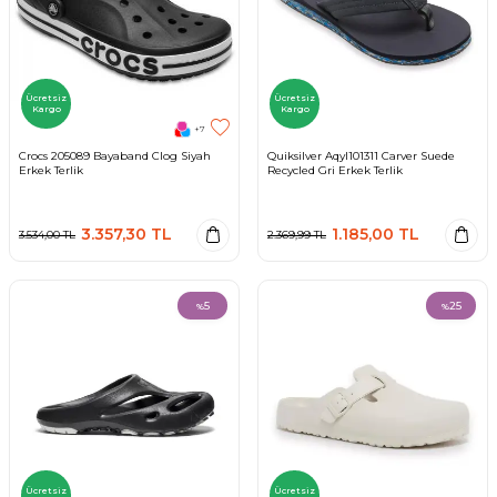
Ücretsiz
Ücretsiz
Kargo
Kargo
+7
Crocs 205089 Bayaband Clog Siyah
Quiksilver Aqyl101311 Carver Suede
Erkek Terlik
Recycled Gri Erkek Terlik
3.357,30
TL
1.185,00
TL
3.534,00
TL
2.369,99
TL
5
25
%
%
Ücretsiz
Ücretsiz