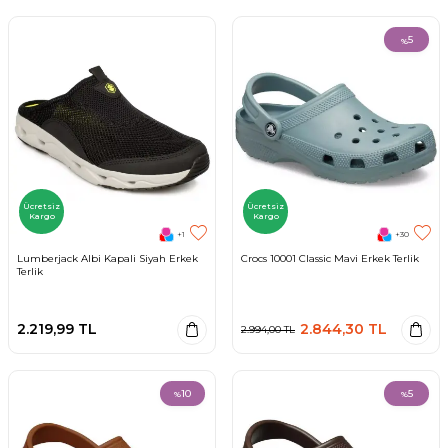
5
%
Ücretsiz
Ücretsiz
Kargo
Kargo
+1
+30
Lumberjack Albi Kapali Siyah Erkek
Crocs 10001 Classic Mavi Erkek Terlik
Terlik
2.219,99
TL
2.844,30
TL
2.994,00
TL
10
5
%
%