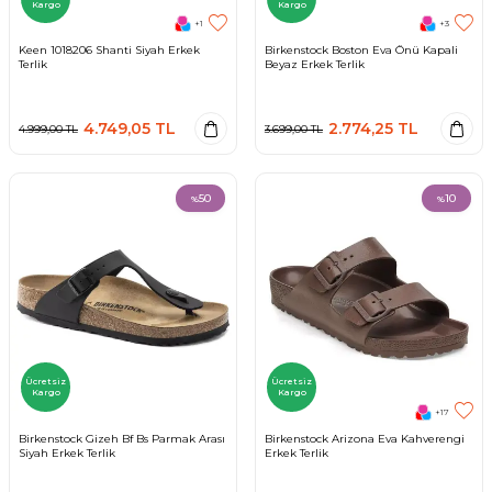
Kargo
Kargo
+1
+3
Keen 1018206 Shanti Siyah Erkek
Birkenstock Boston Eva Önü Kapali
Terlik
Beyaz Erkek Terlik
4.749,05
TL
2.774,25
TL
4.999,00
TL
3.699,00
TL
50
10
%
%
Ücretsiz
Ücretsiz
Kargo
Kargo
+17
Birkenstock Gizeh Bf Bs Parmak Arası
Birkenstock Arizona Eva Kahverengi
Siyah Erkek Terlik
Erkek Terlik