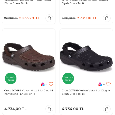
Füme Erkek Terlik
Siyah Erkek Terlik
5.255,28
TL
7.739,10
TL
7.299,00
TL
8.599,00
TL
Ücretsiz
Ücretsiz
Kargo
Kargo
+1
+1
Crocs 207689 Yukon Vista Ii Lr Clog M
Crocs 207689 Yukon Vista Ii Lr Clog M
Kahverengi Erkek Terlik
Siyah Erkek Terlik
4.734,00
TL
4.734,00
TL