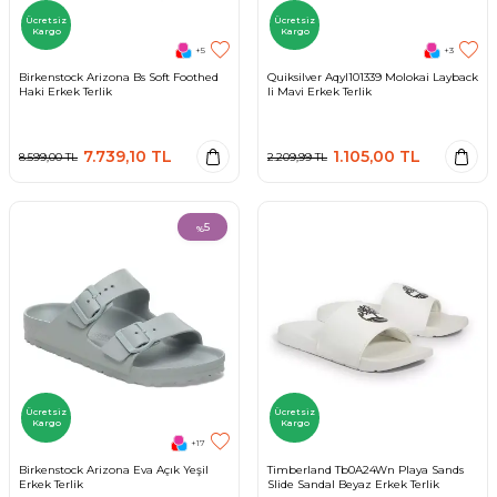
Ücretsiz
Ücretsiz
Kargo
Kargo
+5
+3
Birkenstock Arizona Bs Soft Foothed
Quiksilver Aqyl101339 Molokai Layback
Haki Erkek Terlik
Ii Mavi Erkek Terlik
7.739,10
TL
1.105,00
TL
8.599,00
TL
2.209,99
TL
5
%
Ücretsiz
Ücretsiz
Kargo
Kargo
+17
Birkenstock Arizona Eva Açık Yeşil
Timberland Tb0A24Wn Playa Sands
Erkek Terlik
Slide Sandal Beyaz Erkek Terlik