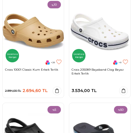
10
%
Ücretsiz
Ücretsiz
Kargo
Kargo
+28
+8
Crocs 10001 Classic Kum Erkek Terlik
Crocs 205089 Bayaband Clog Beyaz
Erkek Terlik
2.694,60
TL
3.534,00
TL
2.994,00
TL
5
50
%
%