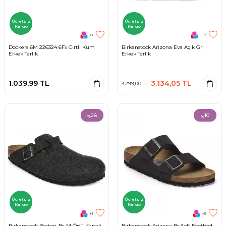
Ücretsiz
Ücretsiz
Kargo
Kargo
+1
+17
Dockers 6M 226324 6Fx Cırtlı Kum
Birkenstock Arizona Eva Açık Gri
Erkek Terlik
Erkek Terlik
1.039,99
TL
3.134,05
TL
3.299,00
TL
28
10
%
%
Ücretsiz
Ücretsiz
Kargo
Kargo
+1
+5
Birkenstock Boston-Bs-M Önü Kapali
Birkenstock Arizona Bs Soft Foothed