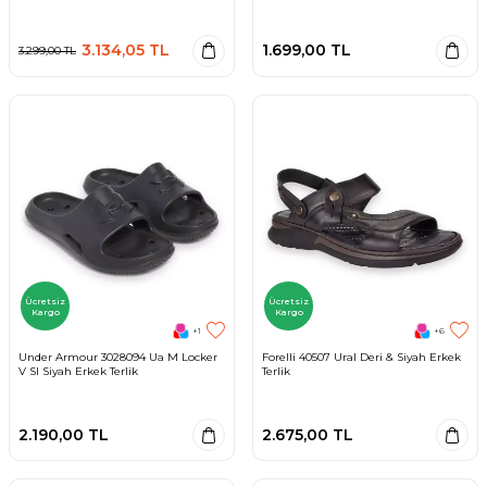
3.134,05
TL
1.699,00
TL
3.299,00
TL
Ücretsiz
Ücretsiz
Kargo
Kargo
+1
+6
Under Armour 3028094 Ua M Locker
Forelli 40507 Ural Deri & Siyah Erkek
V Sl Siyah Erkek Terlik
Terlik
2.190,00
TL
2.675,00
TL