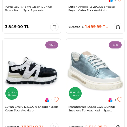
Puma 380147 Skye Clean Günlük
Lufian Angela 121230025 Sneaker
Beyaz Kadın Spor Ayakkabı
Beyaz Kadın Spor Ayakkabı
3.849,00
TL
1.499,99
TL
4.999,99
TL
68
50
%
%
Ücretsiz
Ücretsiz
Kargo
Kargo
+1
+3
Lufian Emily 121230019 Sneaker Siyah
Mammamia D25Ya-3525 Günlük
Kadın Spor Ayakkabı
Sneakers Turkuaz Kadın Spor
Ayakkabı
1.787,49
TL
2.344,95
TL