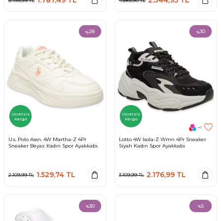
5.499,99
TL
4.689,90
TL
28
30
%
%
Ücretsiz
Ücretsiz
Kargo
Kargo
+1
U.s. Polo Assn. 4W Martha-Z 4Pr
Lotto 4W Isola-Z Wmn 4Pr Sneaker
Sneaker Beyaz Kadın Spor Ayakkabı
Siyah Kadın Spor Ayakkabı
1.529,74
TL
2.176,99
TL
2.109,99
TL
3.109,99
TL
30
5
%
%