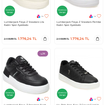
Ücretsiz
Ücretsiz
Kargo
Kargo
+4
+4
Lumberjack Freya-Z Sneakers Lila
Lumberjack Freya-Z Sneakers Pembe
Kadın Spor Ayakkabı
Kadın Spor Ayakkabı
1.776,24
TL
1.776,24
TL
2.449,99
TL
2.449,99
TL
28
%
Ücretsiz
Ücretsiz
Kargo
Kargo
+4
+2
Lumberjack Freya-Z Sneakers Siyah
U.s. Polo Assn. Exxy-Z Casual Günlük