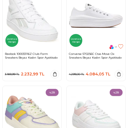
Ücretsiz
Ücretsiz
Kargo
Kargo
+1
Reebok 100033116Z Club Form
Converse 570256C Ctas Move Ox
Sneakers Beyaz Kadın Spor Ayakkabı
Sneakers Beyaz Kadın Spor Ayakkabı
2.232,99
TL
4.084,05
TL
3.189,99
TL
4.299,00
TL
28
28
%
%