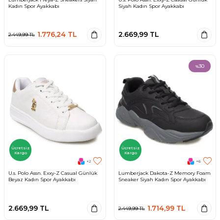
Kadın Spor Ayakkabı
Siyah Kadın Spor Ayakkabı
1.776,24
TL
2.669,99
TL
2.449,99
TL
30
%
Ücretsiz
Ücretsiz
Kargo
Kargo
+2
+6
U.s. Polo Assn. Exxy-Z Casual Günlük
Lumberjack Dakota-Z Memory Foam
Beyaz Kadın Spor Ayakkabı
Sneaker Siyah Kadın Spor Ayakkabı
2.669,99
TL
1.714,99
TL
2.449,99
TL