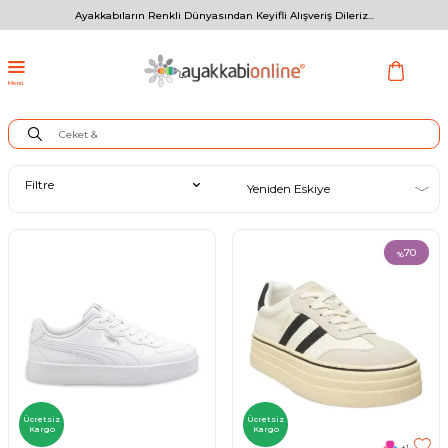
Ayakkabıların Renkli Dünyasından Keyifli Alışveriş Dileriz...
Menü
Filtre
70
%
Ücretsiz
Ücretsiz
Kargo
Kargo
+1