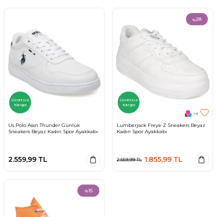
28
%
Ücretsiz
Ücretsiz
Kargo
Kargo
+4
Us Polo Assn Thunder Günlük
Lumberjack Freya-Z Sneakers Beyaz
Sneakers Beyaz Kadın Spor Ayakkabı
Kadın Spor Ayakkabı
2.559,99
TL
1.855,99
TL
2.559,99
TL
15
%