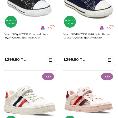
Ücretsiz
Ücretsiz
Kargo
Kargo
+12
+12
Vicco 925.p20Y150 Pino Işıklı Keten
Vicco 925.P20Y150 Patik Işıklı Keten
Siyah Çocuk Spor Ayakkabı
Lacivert Çocuk Spor Ayakkabı
1.299,90
TL
1.299,90
TL
50
50
%
%