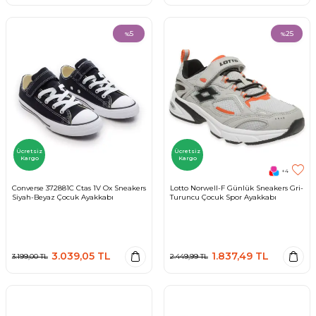
5
25
%
%
Ücretsiz
Ücretsiz
Kargo
Kargo
+4
Converse 372881C Ctas 1V Ox Sneakers
Lotto Norwell-F Günlük Sneakers Gri-
Siyah-Beyaz Çocuk Ayakkabı
Turuncu Çocuk Spor Ayakkabı
3.039,05
TL
1.837,49
TL
3.199,00
TL
2.449,99
TL