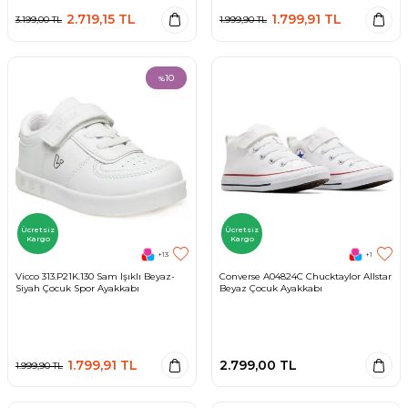
2.719,15
TL
1.799,91
TL
3.199,00
TL
1.999,90
TL
10
%
Ücretsiz
Ücretsiz
Kargo
Kargo
+13
+1
Vicco 313.P21K.130 Sam Işıklı Beyaz-
Converse A04824C Chucktaylor Allstar
Siyah Çocuk Spor Ayakkabı
Beyaz Çocuk Ayakkabı
1.799,91
TL
2.799,00
TL
1.999,90
TL