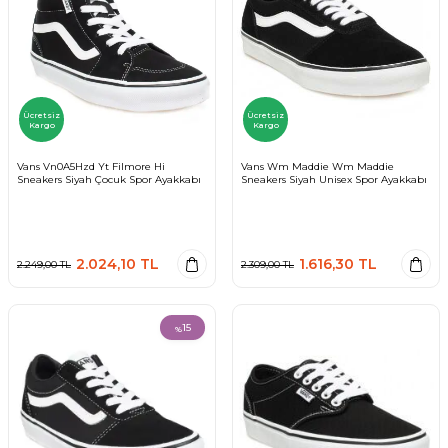
Ücretsiz
Ücretsiz
Kargo
Kargo
Vans Vn0A5Hzd Yt Filmore Hi
Vans Wm Maddie Wm Maddie
Sneakers Siyah Çocuk Spor Ayakkabı
Sneakers Siyah Unisex Spor Ayakkabı
2.024,10
TL
1.616,30
TL
2.249,00
TL
2.309,00
TL
15
%