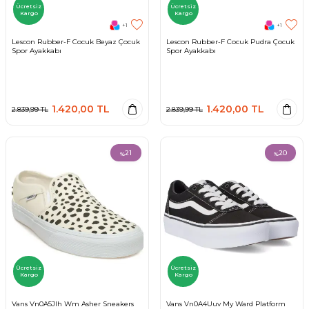
Ücretsiz
Ücretsiz
Kargo
Kargo
+1
+1
Lescon Rubber-F Cocuk Beyaz Çocuk
Lescon Rubber-F Cocuk Pudra Çocuk
Spor Ayakkabı
Spor Ayakkabı
1.420,00
TL
1.420,00
TL
2.839,99
TL
2.839,99
TL
21
20
%
%
Ücretsiz
Ücretsiz
Kargo
Kargo
Vans Vn0A5Jlh Wm Asher Sneakers
Vans Vn0A4Uuv My Ward Platform