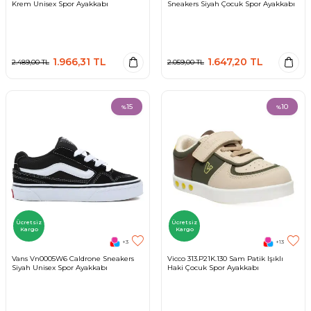
Krem Unisex Spor Ayakkabı
Sneakers Siyah Çocuk Spor Ayakkabı
1.966,31
TL
1.647,20
TL
2.489,00
TL
2.059,00
TL
15
10
%
%
Ücretsiz
Ücretsiz
Kargo
Kargo
+3
+13
Vans Vn0005W6 Caldrone Sneakers
Vicco 313.P21K.130 Sam Patik Işıklı
Siyah Unisex Spor Ayakkabı
Haki Çocuk Spor Ayakkabı