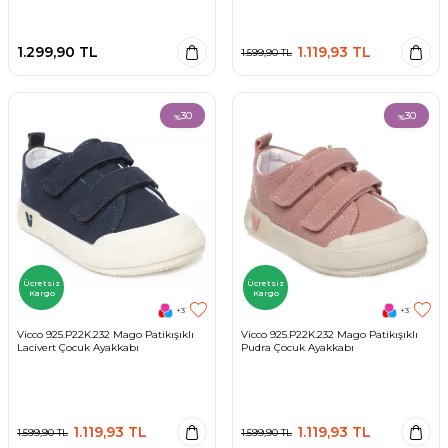
1.299,90
TL
1.119,93
TL
1.599,90
TL
30
30
%
%
Ücretsiz
Ücretsiz
Kargo
Kargo
+3
+3
Vicco 925.P22K.232 Mago Patikışıklı
Vicco 925.P22K.232 Mago Patikışıklı
Lacivert Çocuk Ayakkabı
Pudra Çocuk Ayakkabı
1.119,93
TL
1.119,93
TL
1.599,90
TL
1.599,90
TL