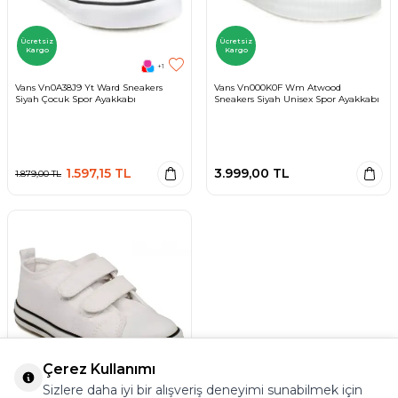
Ücretsiz
Ücretsiz
Kargo
Kargo
+1
Vans Vn0A38J9 Yt Ward Sneakers
Vans Vn000K0F Wm Atwood
Siyah Çocuk Spor Ayakkabı
Sneakers Siyah Unisex Spor Ayakkabı
1.597,15
TL
3.999,00
TL
1.879,00
TL
Çerez Kullanımı
Ücretsiz
Sizlere daha iyi bir alışveriş deneyimi sunabilmek için
Kargo