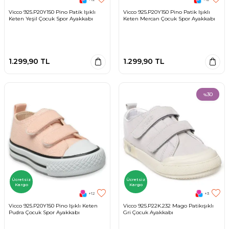
Vicco 925.P20Y150 Pino Patik Işıklı
Vicco 925.P20Y150 Pino Patik Işıklı
Keten Yeşil Çocuk Spor Ayakkabı
Keten Mercan Çocuk Spor Ayakkabı
1.299,90
TL
1.299,90
TL
30
%
Ücretsiz
Ücretsiz
Kargo
Kargo
+12
+3
Vicco 925.P20Y150 Pino Işıklı Keten
Vicco 925.P22K.232 Mago Patikışıklı
Pudra Çocuk Spor Ayakkabı
Gri Çocuk Ayakkabı