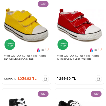
20
%
Ücretsiz
Ücretsiz
Kargo
Kargo
+12
+12
Vicco 925.P20Y150 Patik Işıklı Keten
Vicco 925.P20Y150 Patik Işıklı Keten
Sarı Çocuk Spor Ayakkabı
Kırmızı Çocuk Spor Ayakkabı
1.039,92
TL
1.299,90
TL
1.299,90
TL
10
30
%
%