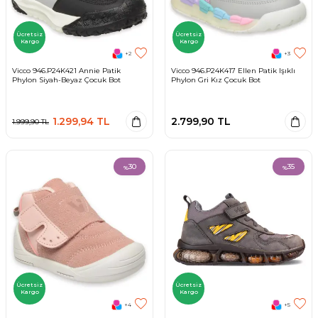
Ücretsiz
Ücretsiz
Kargo
Kargo
+2
+3
Vicco 946.P24K421 Annie Patik
Vicco 946.P24K417 Ellen Patik Işıklı
Phylon Siyah-Beyaz Çocuk Bot
Phylon Gri Kız Çocuk Bot
1.299,94
TL
2.799,90
TL
1.999,90
TL
30
35
%
%
Ücretsiz
Ücretsiz
Kargo
Kargo
+4
+5