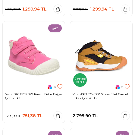
1.299,94
TL
1.299,94
TL
1.999,90
TL
1.999,90
TL
42
%
Ücretsiz
Kargo
+5
+1
Vicco 946.B25K.377 Paw Ii Bebe Fuşya
Vicco 869.F25K.303 Stone Filet Camel
Çocuk Bot
Erkek Çocuk Bot
751,38
TL
2.799,90
TL
1.299,90
TL
30
30