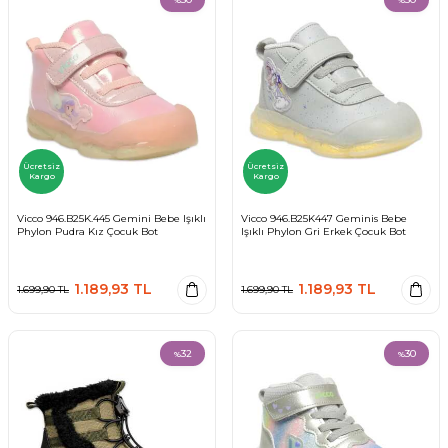
%
%
Ücretsiz
Ücretsiz
Kargo
Kargo
Vicco 946.B25K.445 Gemini Bebe Işıklı
Vicco 946.B25K447 Geminis Bebe
Phylon Pudra Kız Çocuk Bot
Işıklı Phylon Gri Erkek Çocuk Bot
1.189,93
TL
1.189,93
TL
1.699,90
TL
1.699,90
TL
32
30
%
%