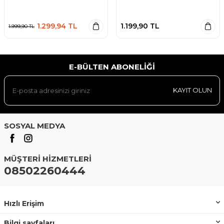
1.299,94
TL
1.199,90
TL
1.999,90
TL
E-BÜLTEN ABONELIĞI
KAYIT OLUN
SOSYAL MEDYA
MÜŞTERI HIZMETLERI
08502260444
Hızlı Erişim
Bilgi sayfaları