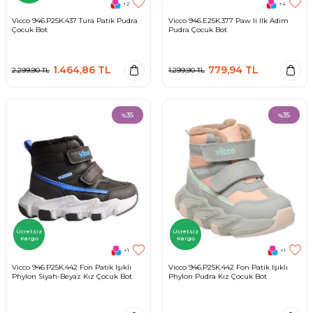
+2
+4
Vicco 946.P25K.437 Tura Patik Pudra
Vicco 946.E25K.377 Paw Ii Ilk Adim
Çocuk Bot
Pudra Çocuk Bot
1.464,86
TL
779,94
TL
2.299,90
TL
1.299,90
TL
35
35
%
%
Ücretsiz
Ücretsiz
Kargo
Kargo
+1
+1
Vicco 946.P25K.442 Fon Patik Işıklı
Vicco 946.P25K.442 Fon Patik Işıklı
Phylon Siyah-Beyaz Kız Çocuk Bot
Phylon Pudra Kız Çocuk Bot