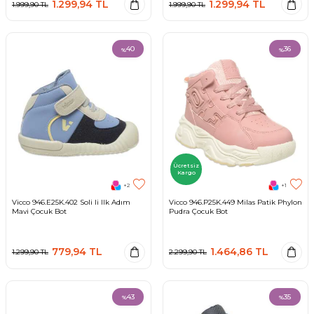
1.299,94
TL
1.299,94
TL
1.999,90
TL
1.999,90
TL
40
36
%
%
Ücretsiz
Kargo
+2
+1
Vicco 946.E25K.402 Soli Ii Ilk Adım
Vicco 946.P25K.449 Milas Patik Phylon
Mavi Çocuk Bot
Pudra Çocuk Bot
779,94
TL
1.464,86
TL
1.299,90
TL
2.299,90
TL
43
35
%
%