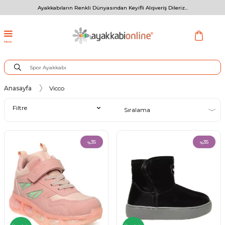
Ayakkabıların Renkli Dünyasından Keyifli Alışveriş Dileriz...
Menü
Anasayfa
Vicco
Filtre
35
35
%
%