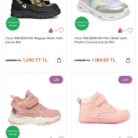
Ücretsiz
Ücretsiz
Kargo
Kargo
+2
+1
Vicco 946.B25K432 Nagoya Bebe Haki
Vicco 946.B25K430 Poni Bebe Işıklı
Çocuk Bot
Phylon Gümüş Çocuk Bot
1.290,77
TL
1.189,93
TL
1.899,90
TL
1.699,90
TL
36
40
%
%
Ücretsiz
Kargo