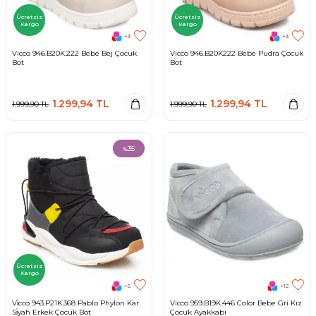
Ücretsiz
Ücretsiz
Kargo
Kargo
+3
+3
Vicco 946.B20K.222 Bebe Bej Çocuk
Vicco 946.B20K222 Bebe Pudra Çocuk
Bot
Bot
1.299,94
TL
1.299,94
TL
1.999,90
TL
1.999,90
TL
35
%
Ücretsiz
Kargo
+5
+12
Vi̇cco 943.P21K.368 Pablo Phylon Kar
Vicco 959.B19K.446 Color Bebe Gri Kız
Si̇yah Erkek Çocuk Bot
Çocuk Ayakkabı