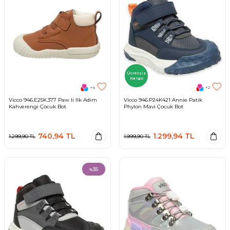
Ücretsiz
Kargo
+4
+2
Vicco 946.E25K.377 Paw Ii Ilk Adim
Vicco 946.P24K421 Annie Patik
Kahverengi Çocuk Bot
Phylon Mavi Çocuk Bot
740,94
TL
1.299,94
TL
1.299,90
TL
1.999,90
TL
35
%