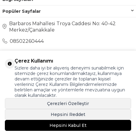
Popüler Sayfalar
Barbaros Mahallesi Troya Caddesi No: 40-42
Merkez/Çanakkale
08502260444
destek@ayakkabionline.com
Çerez Kullanımı
Sizlere daha iyi bir alışveriş deneyimi sunabilmek için
sitemizde çerez konumlandırmaktayız, kullanmaya
devam ettiğinizde çerezler ile toplanan kişisel
verileriniz Çerez Kullanımı Bilgilendirmelerimizde
belirtilen amaçlar ve yöntemlerle mevzuatına uygun
olarak kullanılacaktır.
Çerezleri Özelleştir
Hepsini Reddet
Hepsini Kabul Et
T
-Soft
E-Ticaret
Sistemleriyle Hazırlanmıştır.