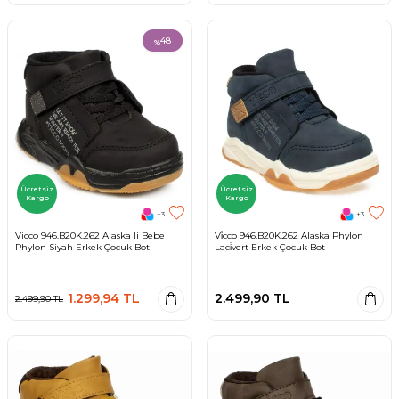
48
%
Ücretsiz
Ücretsiz
Kargo
Kargo
+3
+3
Vicco 946.B20K.262 Alaska Ii Bebe
Vi̇cco 946.B20K.262 Alaska Phylon
Phylon Siyah Erkek Çocuk Bot
Laci̇vert Erkek Çocuk Bot
1.299,94
TL
2.499,90
TL
2.499,90
TL