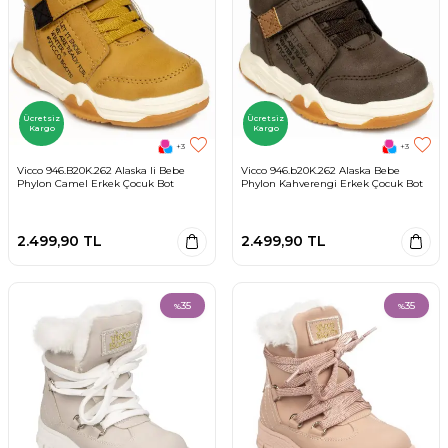
Ücretsiz
Ücretsiz
Kargo
Kargo
+3
+3
Vicco 946.B20K.262 Alaska Ii Bebe
Vicco 946.b20K.262 Alaska Bebe
Phylon Camel Erkek Çocuk Bot
Phylon Kahverengi Erkek Çocuk Bot
2.499,90
TL
2.499,90
TL
35
35
%
%