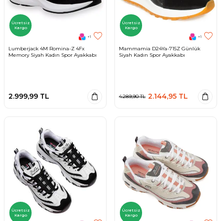
Ücretsiz
Ücretsiz
Kargo
Kargo
+1
+1
Lumberjack 4M Romina-Z 4Fx
Mammamia D24Ya-715Z Günlük
Memory Siyah Kadın Spor Ayakkabı
Siyah Kadın Spor Ayakkabı
2.999,99
TL
2.144,95
TL
4.289,90
TL
Ücretsiz
Ücretsiz
Kargo
Kargo