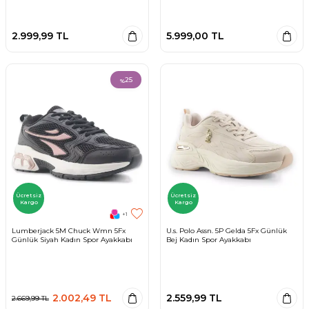
2.999,99
TL
5.999,00
TL
25
%
Ücretsiz
Ücretsiz
Kargo
Kargo
+1
Lumberjack 5M Chuck Wmn 5Fx
U.s. Polo Assn. 5P Gelda 5Fx Günlük
Günlük Siyah Kadın Spor Ayakkabı
Bej Kadın Spor Ayakkabı
2.002,49
TL
2.559,99
TL
2.669,99
TL