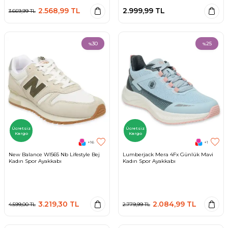
2.568,99
TL
2.999,99
TL
3.669,99
TL
30
25
%
%
Ücretsiz
Ücretsiz
Kargo
Kargo
+16
+1
New Balance Wl565 Nb Lifestyle Bej
Lumberjack Mera 4Fx Günlük Mavi
Kadın Spor Ayakkabı
Kadın Spor Ayakkabı
3.219,30
TL
2.084,99
TL
4.599,00
TL
2.779,99
TL