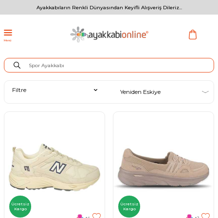
Ayakkabıların Renkli Dünyasından Keyifli Alışveriş Dileriz...
Menü
Filtre
Ücretsiz
Ücretsiz
Kargo
Kargo
+4
+2