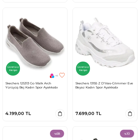
Ücretsiz
Ücretsiz
Kargo
Kargo
+1
Skechers 125313 Go Walk Arch
Skechers 13155 Z D'lites-Glimmer Eve
Yürüyüş Bej Kadın Spor Ayakkabı
Beyaz Kadın Spor Ayakkabı
4.199,00
TL
7.699,00
TL
68
10
%
%