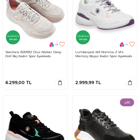
Ücretsiz
Ücretsiz
Kargo
Kargo
+3
+1
Skechers 150093Z Dlux Walker Daisy
Lumberjack 4M Romina-Z 4Fx
Doll Bej Kadın Spor Ayakkabı
Memory Beyaz Kadın Spor Ayakkabı
6.299,00
TL
2.999,99
TL
50
%