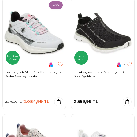
25
%
Ücretsiz
Ücretsiz
Kargo
Kargo
+1
+3
Lumberjack Mera 4Fx Günlük Beyaz
Lumberjack Bird-Z Aqua Siyah Kadın
Kadın Spor Ayakkabı
Spor Ayakkabı
2.084,99
TL
2.559,99
TL
2.779,99
TL