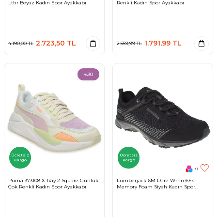
Lthr Beyaz Kadın Spor Ayakkabı
Renkli Kadın Spor Ayakkabı
2.723,50
TL
1.791,99
TL
4.190,00
TL
2.559,99
TL
30
%
Ücretsiz
Ücretsiz
Kargo
Kargo
+1
Puma 373108 X-Ray 2 Square Günlük
Lumberjack 6M Dare Wmn 6Fx
Çok Renkli Kadın Spor Ayakkabı
Memory Foam Siyah Kadın Spor
Ayakkabı