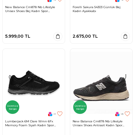
New Balance Cm878 Nb Lifestyle
Forelli Sakura 54303 Günlük Bej
Unisex Shoes Bej Kadın Spor
Kadın Ayakkabı
Ayakkabı
5.999,00
TL
2.675,00
TL
Ücretsiz
Ücretsiz
Kargo
Kargo
+1
+3
Lumberjack 6M Dare Wmn 6Fx
New Balance Cm878 Nb Lifestyle
Memory Foam Siyah Kadın Spor
Unisex Shoes Antrasit Kadın Spor
Ayakkabı
Ayakkabı