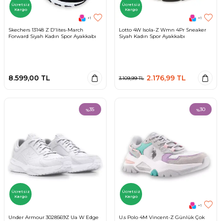
Ücretsiz
Ücretsiz
Kargo
Kargo
+1
+1
Skechers 13148 Z D'lites-March
Lotto 4W Isola-Z Wmn 4Pr Sneaker
Forward Siyah Kadın Spor Ayakkabı
Siyah Kadın Spor Ayakkabı
8.599,00
TL
2.176,99
TL
3.109,99
TL
35
30
%
%
Ücretsiz
Ücretsiz
Kargo
Kargo
+1
Under Armour 3028569Z Ua W Edge
U.s Polo 4M Vincent-Z Günlük Çok