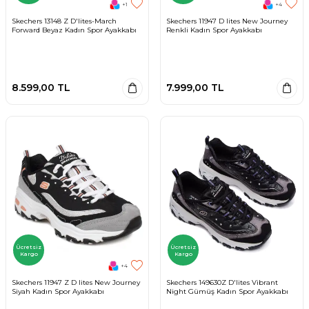
+1
+4
Skechers 13148 Z D'lites-March
Skechers 11947 D lites New Journey
Forward Beyaz Kadın Spor Ayakkabı
Renkli Kadın Spor Ayakkabı
8.599,00
TL
7.999,00
TL
Ücretsiz
Ücretsiz
Kargo
Kargo
+4
Skechers 11947 Z D lites New Journey
Skechers 149630Z D'lites Vibrant
Siyah Kadın Spor Ayakkabı
Night Gümüş Kadın Spor Ayakkabı