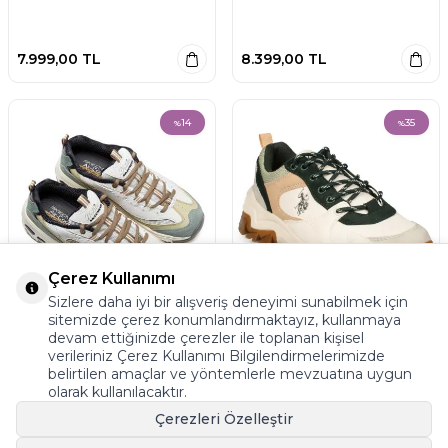
7.999,00
TL
8.399,00
TL
14
35
%
%
Çerez Kullanımı
Ücretsiz
Ücretsiz
Sizlere daha iyi bir alışveriş deneyimi sunabilmek için
Kargo
Kargo
sitemizde çerez konumlandırmaktayız, kullanmaya
+2
+1
devam ettiğinizde çerezler ile toplanan kişisel
Skechers 13167 Z Dlites-Summer Çok
U.s. Polo Assn. .Tracky-Z Günlük Beyaz
verileriniz Çerez Kullanımı Bilgilendirmelerimizde
Renkli Kadın Spor Ayakkabı
Kadın Spor Ayakkabı
belirtilen amaçlar ve yöntemlerle mevzuatına uygun
olarak kullanılacaktır.
Çerezleri Özelleştir
7.124,05
TL
1.806,99
TL
8.299,00
TL
2.779,99
TL