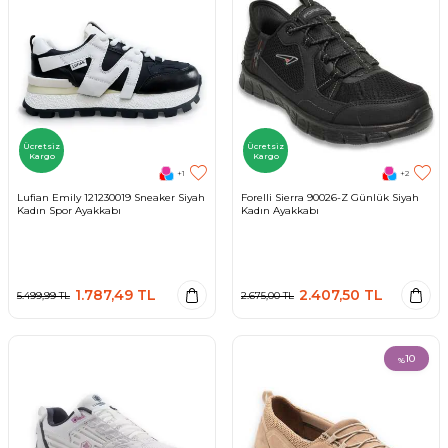
Ücretsiz
Ücretsiz
Kargo
Kargo
+1
+2
Lufian Emily 121230019 Sneaker Siyah
Forelli Sierra 90026-Z Günlük Siyah
Kadın Spor Ayakkabı
Kadın Ayakkabı
1.787,49
TL
2.407,50
TL
5.499,99
TL
2.675,00
TL
10
%