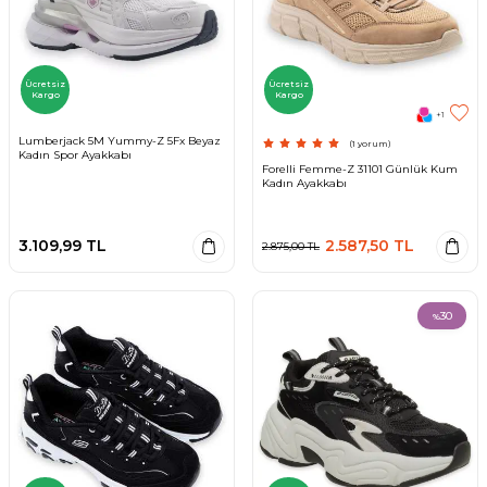
Ücretsiz
Ücretsiz
Kargo
Kargo
+1
Lumberjack 5M Yummy-Z 5Fx Beyaz
(1 yorum)
Kadın Spor Ayakkabı
Forelli Femme-Z 31101 Günlük Kum
Kadın Ayakkabı
3.109,99
TL
2.587,50
TL
2.875,00
TL
30
%