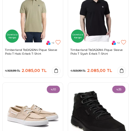
Ücretsiz
Ücretsiz
Kargo
Kargo
+2
+2
Timberland Tb0A26N4 Pique Sleeve
Timberland Tb0A26N4 Pique Sleeve
Polo T Haki Erkek T-Shirt
Polo T Siyah Erkek T-Shirt
2.085,00
TL
2.085,00
TL
4.169,99
TL
4.169,99
TL
10
35
%
%