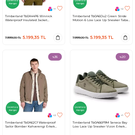
Ücretsiz
Ücretsiz
Kargo
Kargo
+1
+2
Timberland Tb0A44P6 Winnick
Timberland Tb0A6Du2 Green Stride
Waterproof Insulated Jacket
Motion 6 Low Lace Up Sneaker Taba
Kahverengi Erkek Mont
Erkek Spor Ayakkabı
5.199,35
TL
5.199,35
TL
7.999,00
TL
7.999,00
TL
36
20
%
%
Ücretsiz
Ücretsiz
Kargo
Kargo
+2
+1
Timberland Tb0A62Cf Waterproof
Timberland Tb0A66P9M Seneca Bay
Sailor Bomber Kahverengi Erkek
Low Lace Up Sneaker Vizon Erkek
Ceket
Spor Ayakkabı