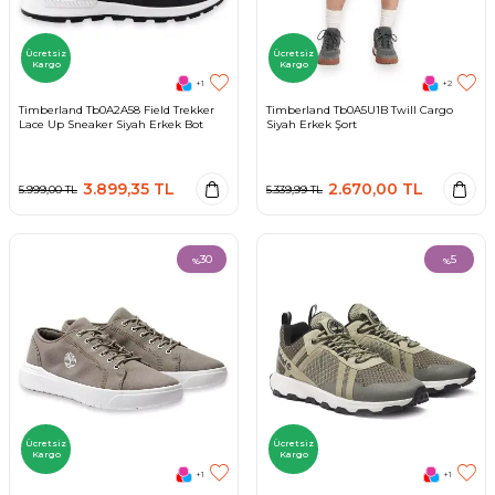
Ücretsiz
Ücretsiz
Kargo
Kargo
+1
+2
Timberland Tb0A2A58 Field Trekker
Timberland Tb0A5U1B Twill Cargo
Lace Up Sneaker Siyah Erkek Bot
Siyah Erkek Şort
3.899,35
TL
2.670,00
TL
5.999,00
TL
5.339,99
TL
30
5
%
%
Ücretsiz
Ücretsiz
Kargo
Kargo
+1
+1