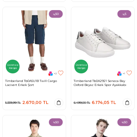
50
5
%
%
Ücretsiz
Ücretsiz
Kargo
Kargo
+2
+1
Timberland Tb0A5U1B Twill Cargo
Timberland Tb0A2921 Seneca Bay
Lacivert Erkek Şort
Oxford Beyaz Erkek Spor Ayakkabı
2.670,00
TL
6.174,05
TL
5.339,99
TL
6.499,00
TL
50
50
%
%