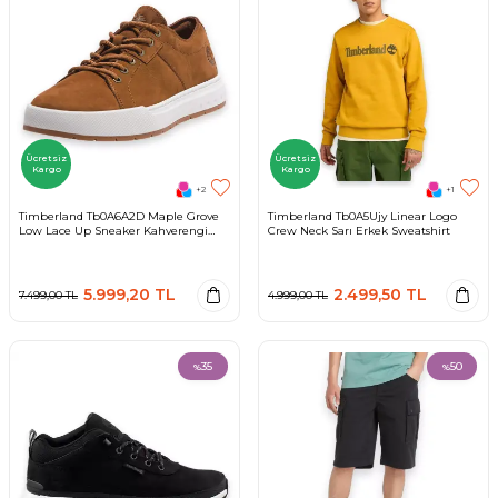
Ücretsiz
Ücretsiz
Kargo
Kargo
+2
+1
Timberland Tb0A6A2D Maple Grove
Timberland Tb0A5Ujy Linear Logo
Low Lace Up Sneaker Kahverengi
Crew Neck Sarı Erkek Sweatshirt
Erkek Spor Ayakkabı
5.999,20
TL
2.499,50
TL
7.499,00
TL
4.999,00
TL
35
50
%
%