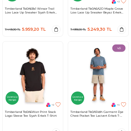
+2
Timberland Tb0A6Bs1 Winsor Trail
Timberland Tb0A6A2D Maple Grove
Low Lace Up Sneaker Siyah Erkek
Low Lace Up Sneaker Beyaz Erkek
Spor Ayakkabı
Spor Ayakkabı
5.959,20
TL
5.249,30
TL
7.449,00
TL
7.499,00
TL
5
%
Ücretsiz
Ücretsiz
Kargo
Kargo
+2
+4
Timberland Tb0A6Wwt Print Stack
Timberland Tb0A5Vdh Garment Dye
Logo Sleeve Tee Siyah Erkek T-Shirt
Chest Pocket Tee Lacivert Erkek T-
Shirt