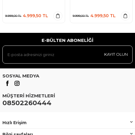
4.999,50
TL
4.999,50
TL
9.999,00
TL
9.999,00
TL
E-BÜLTEN ABONELIĞI
KAYIT OLUN
SOSYAL MEDYA
MÜŞTERI HIZMETLERI
08502260444
Hızlı Erişim
Bilgi sayfaları