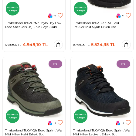
Ücretsiz
Ücretsiz
Kargo
Kargo
+3
+1
Timberland Tb0A67Nh Mylo Bay Low
Timberland Tb0A1Zqh-M Field
Lace Sneakers Bej Erkek Ayakkabı
Trekker Mid Siyah Erkek Bot
4.949,10
TL
5.524,35
TL
5.499,00
TL
8.499,00
TL
50
50
%
%
Ücretsiz
Ücretsiz
Kargo
Kargo
+4
+4
Timberland Tb0A1Qh Euro Sprint Wp
Timberland Tb0A1Qh Euro Sprint Wp
Mid Hiker Haki Erkek Bot
Mid Hiker Lacivert Erkek Bot