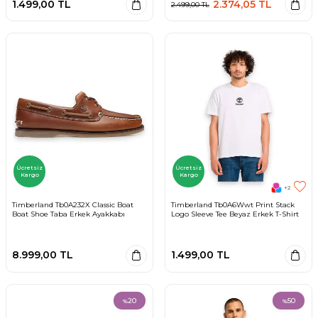
1.499,00
TL
2.374,05
TL
2.499,00
TL
Ücretsiz
Ücretsiz
Kargo
Kargo
+2
Timberland Tb0A232X Classic Boat
Timberland Tb0A6Wwt Print Stack
Boat Shoe Taba Erkek Ayakkabı
Logo Sleeve Tee Beyaz Erkek T-Shirt
8.999,00
TL
1.499,00
TL
20
50
%
%