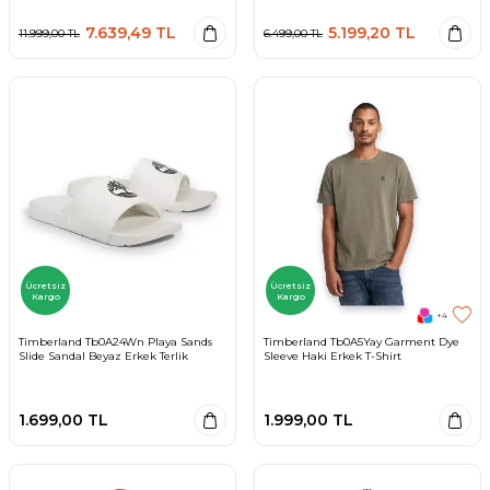
7.639,49
TL
5.199,20
TL
11.999,00
TL
6.499,00
TL
Ücretsiz
Ücretsiz
Kargo
Kargo
+4
Timberland Tb0A24Wn Playa Sands
Timberland Tb0A5Yay Garment Dye
Slide Sandal Beyaz Erkek Terlik
Sleeve Haki Erkek T-Shirt
1.699,00
TL
1.999,00
TL