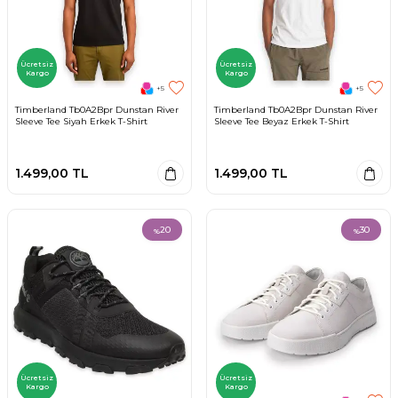
Ücretsiz
Ücretsiz
Kargo
Kargo
+5
+5
Timberland Tb0A2Bpr Dunstan River
Timberland Tb0A2Bpr Dunstan River
Sleeve Tee Siyah Erkek T-Shirt
Sleeve Tee Beyaz Erkek T-Shirt
1.499,00
TL
1.499,00
TL
20
30
%
%
Ücretsiz
Ücretsiz
Kargo
Kargo