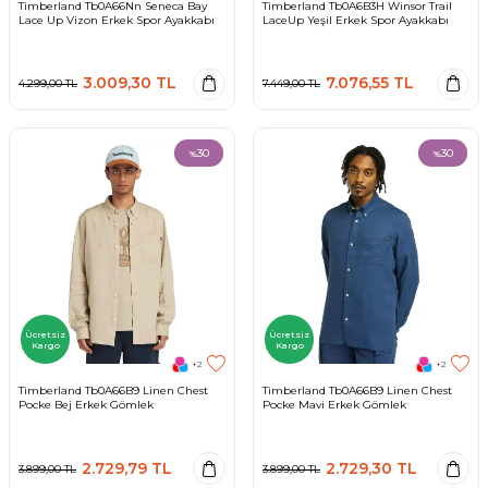
Timberland Tb0A66Nn Seneca Bay
Timberland Tb0A6B3H Winsor Trail
Lace Up Vizon Erkek Spor Ayakkabı
LaceUp Yeşil Erkek Spor Ayakkabı
3.009,30
TL
7.076,55
TL
4.299,00
TL
7.449,00
TL
30
30
%
%
Ücretsiz
Ücretsiz
Kargo
Kargo
+2
+2
Timberland Tb0A66B9 Linen Chest
Timberland Tb0A66B9 Linen Chest
Pocke Bej Erkek Gömlek
Pocke Mavi Erkek Gömlek
2.729,79
TL
2.729,30
TL
3.899,00
TL
3.899,00
TL