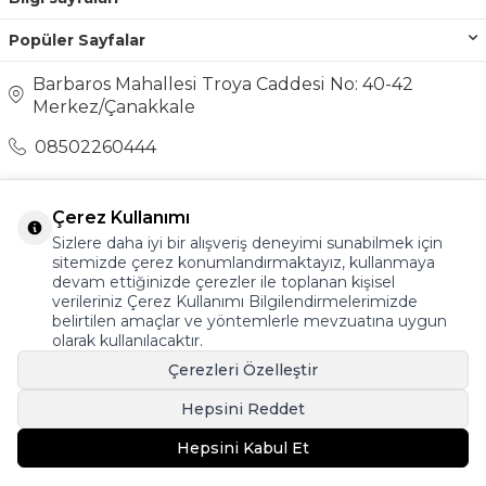
Popüler Sayfalar
Barbaros Mahallesi Troya Caddesi No: 40-42
Merkez/Çanakkale
08502260444
destek@ayakkabionline.com
Çerez Kullanımı
Sizlere daha iyi bir alışveriş deneyimi sunabilmek için
sitemizde çerez konumlandırmaktayız, kullanmaya
devam ettiğinizde çerezler ile toplanan kişisel
verileriniz Çerez Kullanımı Bilgilendirmelerimizde
belirtilen amaçlar ve yöntemlerle mevzuatına uygun
olarak kullanılacaktır.
Çerezleri Özelleştir
Hepsini Reddet
Hepsini Kabul Et
T
-Soft
E-Ticaret
Sistemleriyle Hazırlanmıştır.