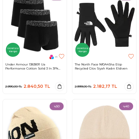
Ücretsiz
Ücretsiz
Kargo
Kargo
+1
Under Armour 1383891 Ua
The North Face Nf0A4Sha Etip
Performance Cotton Solid 3 In 3Pk
Recycled Glov Siyah Kadın Eldiven
Boxer Siyah Erkek Iç Giyim
2.840,50
TL
2.182,17
TL
2.990,00
TL
2.999,00
TL
50
40
%
%