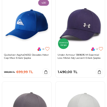
30
%
Ücretsiz
Kargo
+8
+3
Quiksilver Aqyha04002 Decades Hdwr
Under Armour 1389695 M Essential
Cap Mavi Erkek Şapka
Low Metal Adj Lacivert Erkek Şapka
699,99
TL
1.490,00
TL
999,99
TL