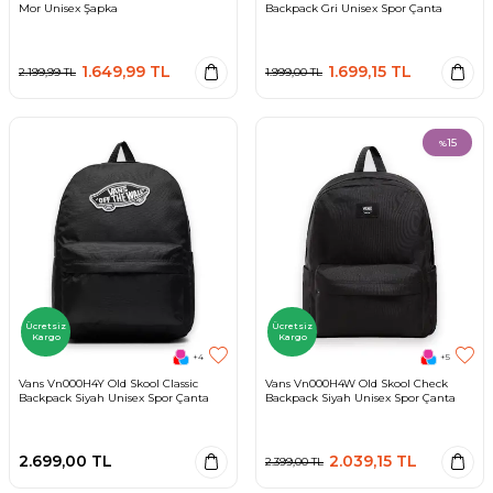
Mor Unisex Şapka
Backpack Gri Unisex Spor Çanta
1.649,99
TL
1.699,15
TL
2.199,99
TL
1.999,00
TL
15
%
Ücretsiz
Ücretsiz
Kargo
Kargo
+4
+5
Vans Vn000H4Y Old Skool Classic
Vans Vn000H4W Old Skool Check
Backpack Siyah Unisex Spor Çanta
Backpack Siyah Unisex Spor Çanta
2.699,00
TL
2.039,15
TL
2.399,00
TL