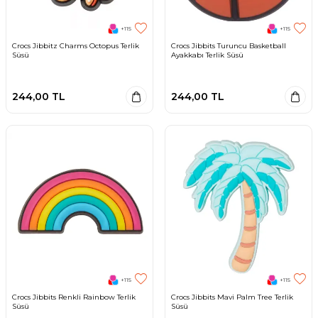
+115
+115
Crocs Jibbitz Charms Octopus Terlik
Crocs Jibbits Turuncu Basketball
Süsü
Ayakkabı Terlik Süsü
244,00
TL
244,00
TL
+115
+115
Crocs Jibbits Renkli Rainbow Terlik
Crocs Jibbits Mavi Palm Tree Terlik
Süsü
Süsü