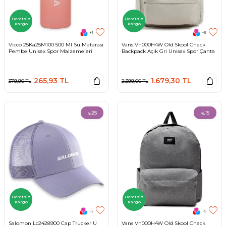
Ücretsiz
Ücretsiz
Kargo
Kargo
+1
+5
Vicco 25Ka25M100 500 Ml Su Matarası
Vans Vn000H4W Old Skool Check
Pembe Unisex Spor Malzemeleri
Backpack Açık Gri Unisex Spor Çanta
265,93
TL
1.679,30
TL
379,90
TL
2.399,00
TL
25
15
%
%
Ücretsiz
Ücretsiz
Kargo
Kargo
+2
+5
Salomon Lc2428900 Cap Trucker U
Vans Vn000H4W Old Skool Check