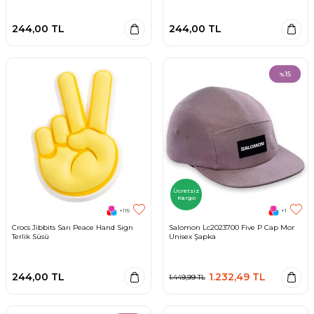
244,00
TL
244,00
TL
15
%
Ücretsiz
Kargo
+115
+1
Crocs Jibbits Sarı Peace Hand Sign
Salomon Lc2023700 Five P Cap Mor
Terlik Süsü
Unisex Şapka
244,00
TL
1.232,49
TL
1.449,99
TL