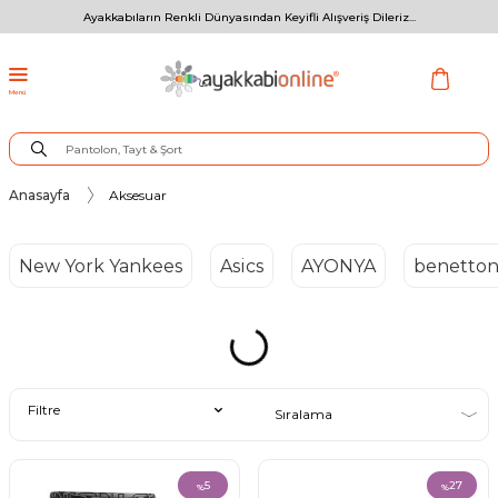
Ayakkabıların Renkli Dünyasından Keyifli Alışveriş Dileriz...
Menü
Anasayfa
Aksesuar
New York Yankees
Asics
AYONYA
benetto
Filtre
5
27
%
%