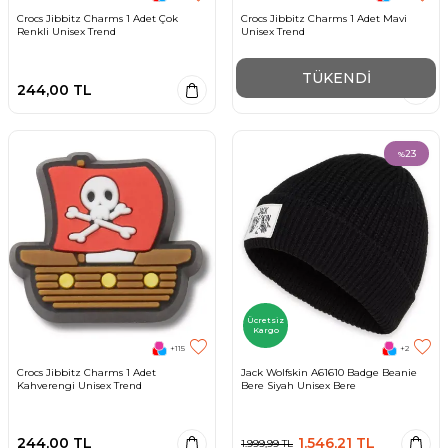
Crocs Jibbitz Charms 1 Adet Çok
Crocs Jibbitz Charms 1 Adet Mavi
Renkli Unisex Trend
Unisex Trend
TÜKENDI
244,00
TL
244,00
TL
23
%
Ücretsiz
Kargo
+115
+2
Crocs Jibbitz Charms 1 Adet
Jack Wolfskin A61610 Badge Beanie
Kahverengi Unisex Trend
Bere Siyah Unisex Bere
244,00
TL
1.546,21
TL
1.999,99
TL