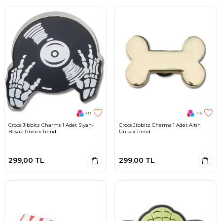
+13
+13
Crocs Jibbitz Charms 1 Adet Siyah-
Crocs Jibbitz Charms 1 Adet Altın
Beyaz Unisex Trend
Unisex Trend
299,00
TL
299,00
TL