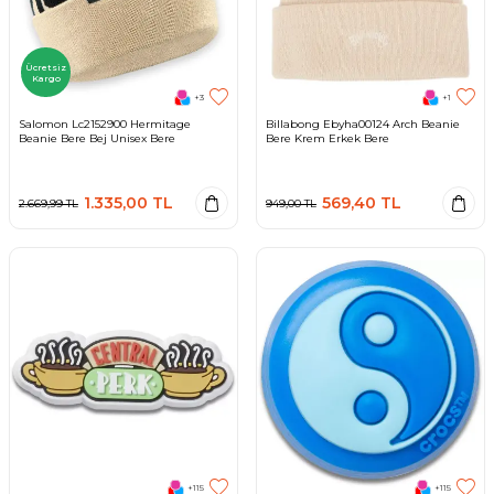
Ücretsiz
Kargo
+3
+1
Salomon Lc2152900 Hermitage
Billabong Ebyha00124 Arch Beanie
Beanie Bere Bej Unisex Bere
Bere Krem Erkek Bere
1.335,00
TL
569,40
TL
2.669,99
TL
949,00
TL
+115
+115