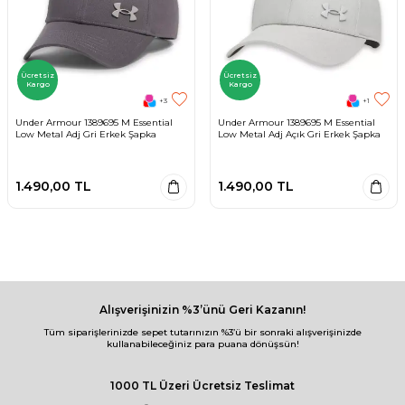
Ücretsiz
Ücretsiz
Kargo
Kargo
+3
+1
Under Armour 1389695 M Essential
Under Armour 1389695 M Essential
Low Metal Adj Gri Erkek Şapka
Low Metal Adj Açık Gri Erkek Şapka
1.490,00
TL
1.490,00
TL
Alışverişinizin %3’ünü Geri Kazanın!
Tüm siparişlerinizde sepet tutarınızın %3’ü bir sonraki alışverişinizde
kullanabileceğiniz para puana dönüşsün!
1000 TL Üzeri Ücretsiz Teslimat