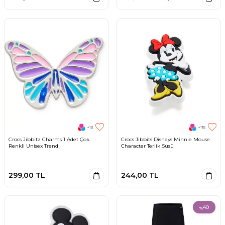
+13
+115
Crocs Jibbitz Charms 1 Adet Çok
Crocs Jibbits Disneys Minnie Mouse
Renkli Unisex Trend
Character Terlik Süsü
299,00
TL
244,00
TL
40
%