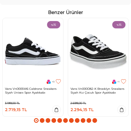
Benzer Ürünler
15
15
%
%
+3
+1
Vans Vn0005W6 Caldrone Sneakers
Vans Vn000D82-K Brooklyn Sneakers
Siyah Unisex Spor Ayakkabı
Siyah Kız Çocuk Spor Ayakkabı
3.199,00
TL
2.699,00
TL
2.719,15
TL
2.294,15
TL