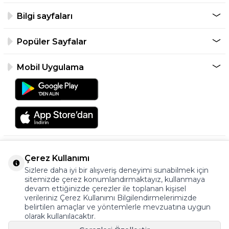
Bilgi sayfaları
Popüler Sayfalar
Mobil Uygulama
Çerez Kullanımı
Sizlere daha iyi bir alışveriş deneyimi sunabilmek için
sitemizde çerez konumlandırmaktayız, kullanmaya
devam ettiğinizde çerezler ile toplanan kişisel
verileriniz Çerez Kullanımı Bilgilendirmelerimizde
©2026 Tüm Hakkı Saklıdır.
belirtilen amaçlar ve yöntemlerle mevzuatına uygun
ayakkabıonline.com
olarak kullanılacaktır.