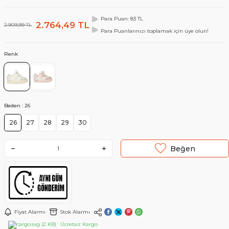
Para Puan: 83 TL
2.764,49
TL
2.909,99
TL
Para Puanlarınızı toplamak için üye olun!
Renk
Beden :
26
26
27
28
29
30
Beğen
Fiyat Alarmı
Stok Alarmı
Ücretsiz Kargo