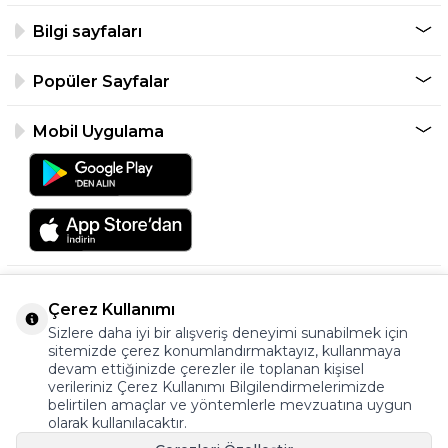
Bilgi sayfaları
Popüler Sayfalar
Mobil Uygulama
Çerez Kullanımı
Sizlere daha iyi bir alışveriş deneyimi sunabilmek için
sitemizde çerez konumlandırmaktayız, kullanmaya
devam ettiğinizde çerezler ile toplanan kişisel
verileriniz Çerez Kullanımı Bilgilendirmelerimizde
©2026 Tüm Hakkı Saklıdır.
belirtilen amaçlar ve yöntemlerle mevzuatına uygun
ayakkabıonline.com
olarak kullanılacaktır.