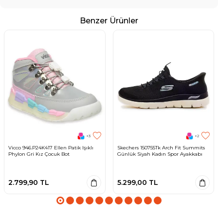
Benzer Ürünler
+3
+2
Vicco 946.P24K417 Ellen Patik Işıklı
Skechers 150755Tk Arch Fit Summits
Phylon Gri Kız Çocuk Bot
Günlük Siyah Kadın Spor Ayakkabı
2.799,90
TL
5.299,00
TL