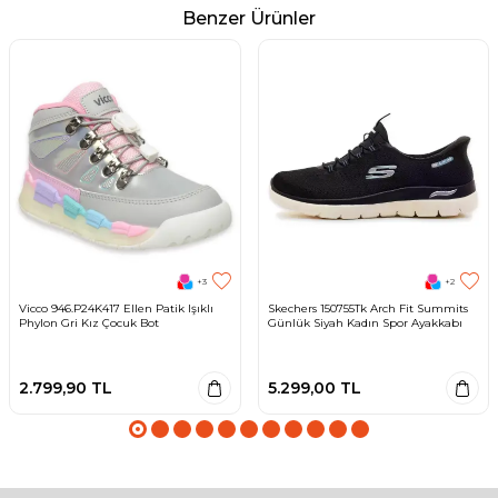
Benzer Ürünler
+3
+2
Vicco 946.P24K417 Ellen Patik Işıklı
Skechers 150755Tk Arch Fit Summits
Phylon Gri Kız Çocuk Bot
Günlük Siyah Kadın Spor Ayakkabı
2.799,90
TL
5.299,00
TL