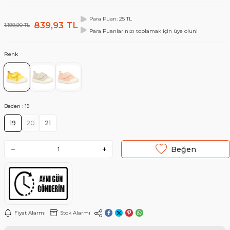
Para Puan: 25 TL
839,93
TL
1.199,90
TL
Para Puanlarınızı toplamak için üye olun!
Renk
Beden :
19
19
20
21
Beğen
Fiyat Alarmı
Stok Alarmı