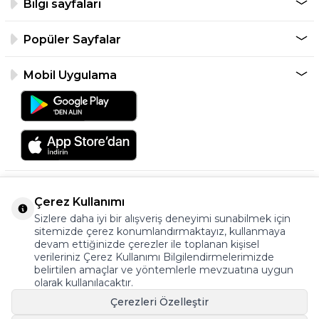
Bilgi sayfaları
Popüler Sayfalar
Mobil Uygulama
Çerez Kullanımı
Sizlere daha iyi bir alışveriş deneyimi sunabilmek için
sitemizde çerez konumlandırmaktayız, kullanmaya
devam ettiğinizde çerezler ile toplanan kişisel
verileriniz Çerez Kullanımı Bilgilendirmelerimizde
©2026 Tüm Hakkı Saklıdır.
belirtilen amaçlar ve yöntemlerle mevzuatına uygun
ayakkabıonline.com
olarak kullanılacaktır.
Çerezleri Özelleştir