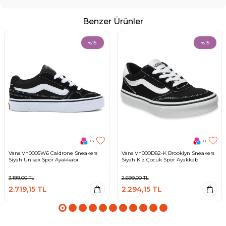
Benzer Ürünler
15
15
%
%
+3
+1
Vans Vn0005W6 Caldrone Sneakers
Vans Vn000D82-K Brooklyn Sneakers
Siyah Unisex Spor Ayakkabı
Siyah Kız Çocuk Spor Ayakkabı
3.199,00
TL
2.699,00
TL
2.719,15
TL
2.294,15
TL