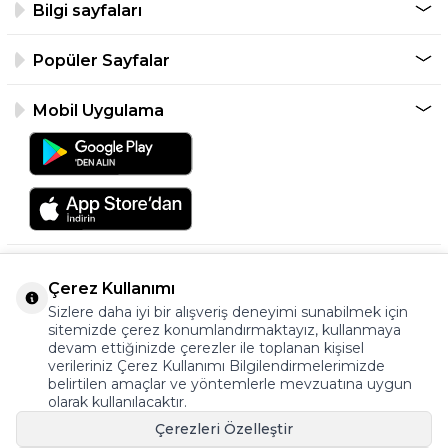
Bilgi sayfaları
Popüler Sayfalar
Mobil Uygulama
Çerez Kullanımı
Sizlere daha iyi bir alışveriş deneyimi sunabilmek için
sitemizde çerez konumlandırmaktayız, kullanmaya
devam ettiğinizde çerezler ile toplanan kişisel
verileriniz Çerez Kullanımı Bilgilendirmelerimizde
©2026 Tüm Hakkı Saklıdır.
belirtilen amaçlar ve yöntemlerle mevzuatına uygun
ayakkabıonline.com
olarak kullanılacaktır.
Çerezleri Özelleştir