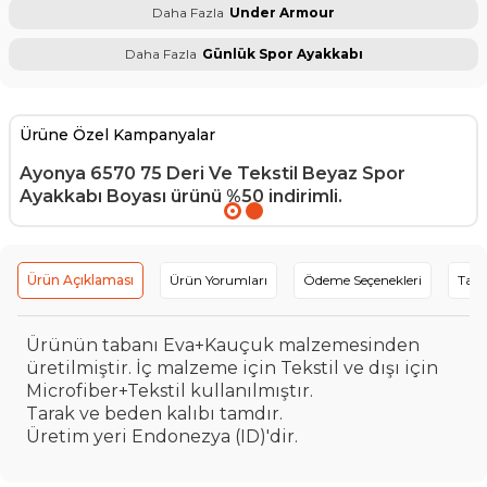
Daha Fazla
Under Armour
Daha Fazla
Günlük Spor Ayakkabı
Ürüne Özel Kampanyalar
Ayonya 6570 75 Deri Ve Tekstil Beyaz Spor
Ayakkabı Boyası
ürünü %50 indirimli.
Ürün Açıklaması
Ürün Yorumları
Ödeme Seçenekleri
Tavs
Ürünün tabanı Eva+Kauçuk malzemesinden
üretilmiştir. İç malzeme için Tekstil ve dışı için
Microfiber+Tekstil kullanılmıştır.
Tarak ve beden kalıbı tamdır.
Üretim yeri Endonezya (ID)'dir.