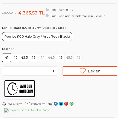
Para Puan: 131 TL
4.363,53
TL
6.800,00
TL
Para Puanlarınızı toplamak için üye olun!
Renk :
Pembe (100 Halo Gray / Ares Red / Black)
Pembe (100 Halo Gray / Ares Red / Black)
Beden :
41
41
42
42,5
43
44
44,5
45
45,5
46
Beğen
Fiyat Alarmı
Stok Alarmı
Ücretsiz Kargo