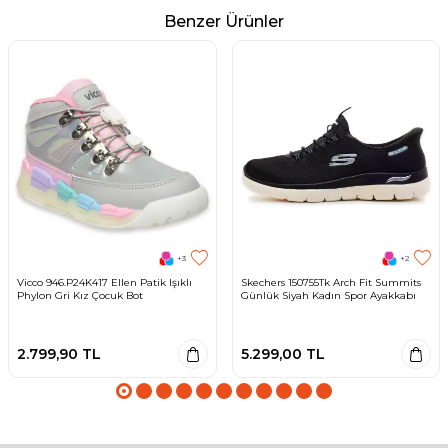
Benzer Ürünler
+3
+2
Vicco 946.P24K417 Ellen Patik Işıklı
Skechers 150755Tk Arch Fit Summits
Phylon Gri Kız Çocuk Bot
Günlük Siyah Kadın Spor Ayakkabı
2.799,90
TL
5.299,00
TL