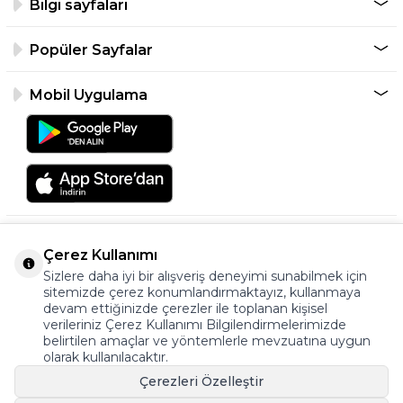
Bilgi sayfaları
Popüler Sayfalar
Mobil Uygulama
Çerez Kullanımı
Sizlere daha iyi bir alışveriş deneyimi sunabilmek için
sitemizde çerez konumlandırmaktayız, kullanmaya
devam ettiğinizde çerezler ile toplanan kişisel
verileriniz Çerez Kullanımı Bilgilendirmelerimizde
©2026 Tüm Hakkı Saklıdır.
belirtilen amaçlar ve yöntemlerle mevzuatına uygun
ayakkabıonline.com
olarak kullanılacaktır.
Çerezleri Özelleştir