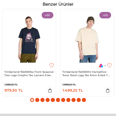
Benzer Ürünler
30
25
%
%
+1
Timberland Tb0A5Mka Front Seasonal
Timberland Tb0A5Mnt Hampthon
Tree Logo Graphic Tee Lacivert Erkek
Tonal Stack Logo Tee Krem Erkek T-
T-Shirt
Shirt
1.399,00
TL
1.999,00
TL
979,30
TL
1.499,25
TL