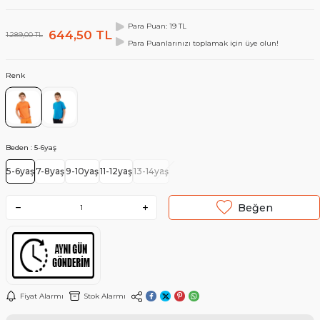
Para Puan: 19 TL
644,50
TL
1.289,00
TL
Para Puanlarınızı toplamak için üye olun!
Renk
Beden :
5-6yaş
5-6yaş
7-8yaş
9-10yaş
11-12yaş
13-14yaş
Beğen
Fiyat Alarmı
Stok Alarmı