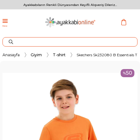
Ayakkabıların Renkli Dünyasından Keyifli Alışveriş Dileriz...
Menü
Anasayfa
Giyim
T-shirt
Skechers Sk232080 B Essentials T
50
%