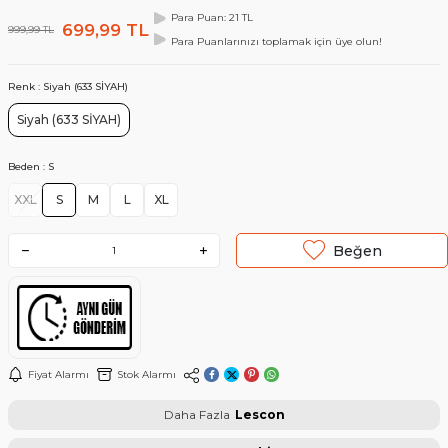
Para Puan: 21 TL
699,99
TL
999,99
TL
Para Puanlarınızı toplamak için üye olun!
Renk :
Siyah (633 SİYAH)
Siyah (633 SİYAH)
Beden :
S
XXL
S
M
L
XL
Beğen
Fiyat Alarmı
Stok Alarmı
Daha Fazla
Lescon