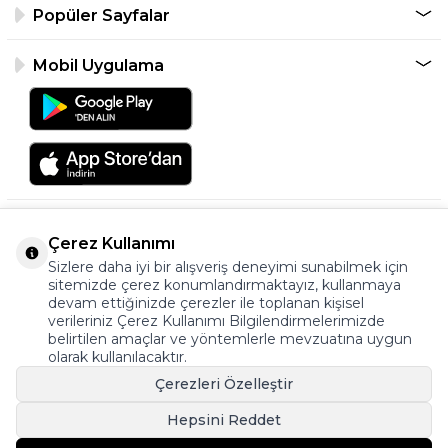
Popüler Sayfalar
Mobil Uygulama
Çerez Kullanımı
Sizlere daha iyi bir alışveriş deneyimi sunabilmek için
sitemizde çerez konumlandırmaktayız, kullanmaya
devam ettiğinizde çerezler ile toplanan kişisel
verileriniz Çerez Kullanımı Bilgilendirmelerimizde
©2026 Tüm Hakkı Saklıdır.
belirtilen amaçlar ve yöntemlerle mevzuatına uygun
ayakkabıonline.com
olarak kullanılacaktır.
Çerezleri Özelleştir
Hepsini Reddet