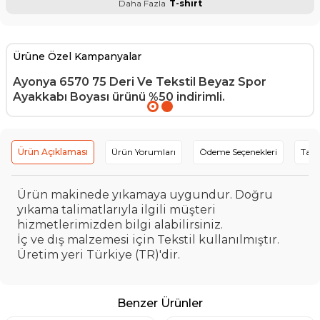
Daha Fazla
T-shirt
Ürüne Özel Kampanyalar
Ayonya 6570 75 Deri Ve Tekstil Beyaz Spor
Ayakkabı Boyası
ürünü %50 indirimli.
Ürün Açıklaması
Ürün Yorumları
Ödeme Seçenekleri
Tavs
Ürün makinede yıkamaya uygundur. Doğru
yıkama talimatlarıyla ilgili müşteri
hizmetlerimizden bilgi alabilirsiniz.
İç ve dış malzemesi için Tekstil kullanılmıştır.
Üretim yeri Türkiye (TR)'dir.
Benzer Ürünler