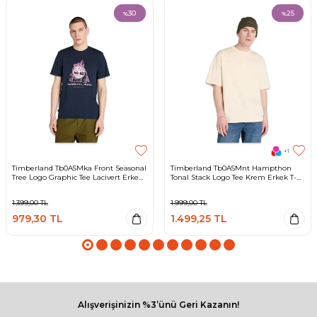
30
25
%
%
+1
Timberland Tb0A5Mka Front Seasonal
Timberland Tb0A5Mnt Hampthon
Tree Logo Graphic Tee Lacivert Erkek
Tonal Stack Logo Tee Krem Erkek T-
T-Shirt
Shirt
1.399,00
TL
1.999,00
TL
979,30
TL
1.499,25
TL
Alışverişinizin %3’ünü Geri Kazanın!