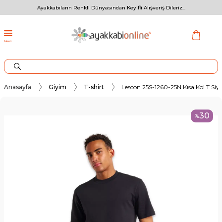
Ayakkabıların Renkli Dünyasından Keyifli Alışveriş Dileriz...
Menü
Anasayfa
Giyim
T-shirt
Lescon 25S-1260-25N Kısa Kol T Siy
30
%