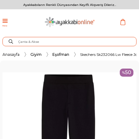
Ayakkabıların Renkli Dünyasından Keyifli Alışveriş Dileriz...
Menü
Anasayfa
Giyim
Eşofman
Skechers Sk232066 Lw Fleece Jo
50
%