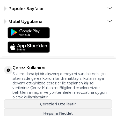
Popüler Sayfalar
Mobil Uygulama
Çerez Kullanımı
Sizlere daha iyi bir alışveriş deneyimi sunabilmek için
sitemizde çerez konumlandırmaktayız, kullanmaya
devam ettiğinizde çerezler ile toplanan kişisel
verileriniz Çerez Kullanımı Bilgilendirmelerimizde
©2026 Tüm Hakkı Saklıdır.
belirtilen amaçlar ve yöntemlerle mevzuatına uygun
ayakkabıonline.com
olarak kullanılacaktır.
Çerezleri Özelleştir
Hepsini Reddet