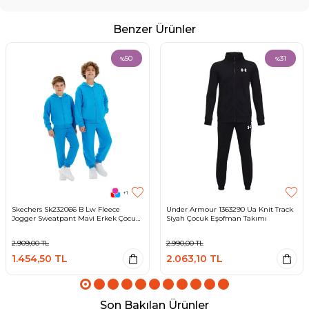
Benzer Ürünler
50
31
%
%
+1
Skechers Sk232066 B Lw Fleece
Under Armour 1363290 Ua Knit Track
Jogger Sweatpant Mavi Erkek Çocuk
Siyah Çocuk Eşofman Takımı
Eşofman Altı
2.909,00
TL
2.990,00
TL
1.454,50
TL
2.063,10
TL
Son Bakılan Ürünler