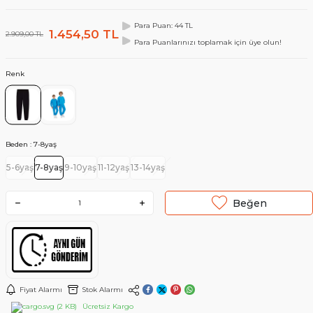
Para Puan: 44 TL
1.454,50
TL
2.909,00
TL
Para Puanlarınızı toplamak için üye olun!
Renk
Beden :
7-8yaş
5-6yaş
7-8yaş
9-10yaş
11-12yaş
13-14yaş
Beğen
Fiyat Alarmı
Stok Alarmı
Ücretsiz Kargo