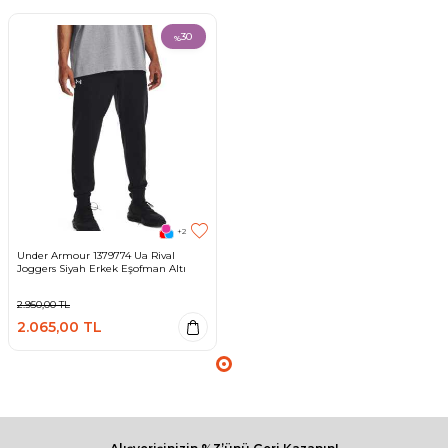
30
%
+2
Under Armour 1379774 Ua Rival
Joggers Siyah Erkek Eşofman Altı
2.950,00
TL
2.065,00
TL