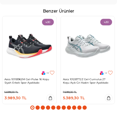
Benzer Ürünler
30
30
%
%
+3
+2
Asics 1011B962M Gel-Pulse 16 Koşu
Asics 1012B772Z Gel-Cumulus 27
Siyah Erkek Spor Ayakkabı
Koşu Açık Gri Kadın Spor Ayakkabı
5.699,00
TL
7.699,00
TL
3.989,30
TL
5.389,30
TL