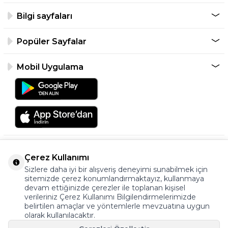
Bilgi sayfaları
Popüler Sayfalar
Mobil Uygulama
Çerez Kullanımı
Sizlere daha iyi bir alışveriş deneyimi sunabilmek için
sitemizde çerez konumlandırmaktayız, kullanmaya
devam ettiğinizde çerezler ile toplanan kişisel
verileriniz Çerez Kullanımı Bilgilendirmelerimizde
©2026 Tüm Hakkı Saklıdır.
belirtilen amaçlar ve yöntemlerle mevzuatına uygun
ayakkabıonline.com
olarak kullanılacaktır.