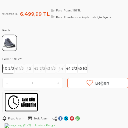
Para Puan: 195 TL
6.499,99
TL
9.999,99
TL
Para Puanlarınızı toplamak için üye olun!
Renk
Beden :
40 2/3
40 2/3
41 1/3
42
42 2/3
43 1/3
44
44 2/3
45 1/3
Beğen
Fiyat Alarmı
Stok Alarmı
Ücretsiz Kargo