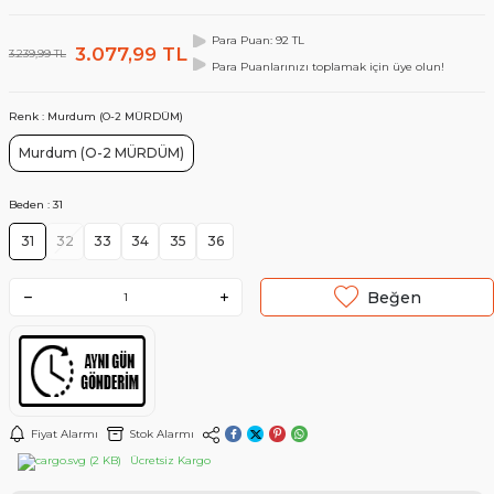
Para Puan: 92 TL
3.077,99
TL
3.239,99
TL
Para Puanlarınızı toplamak için üye olun!
Renk :
Murdum (O-2 MÜRDÜM)
Murdum (O-2 MÜRDÜM)
Beden :
31
31
32
33
34
35
36
Beğen
Fiyat Alarmı
Stok Alarmı
Ücretsiz Kargo