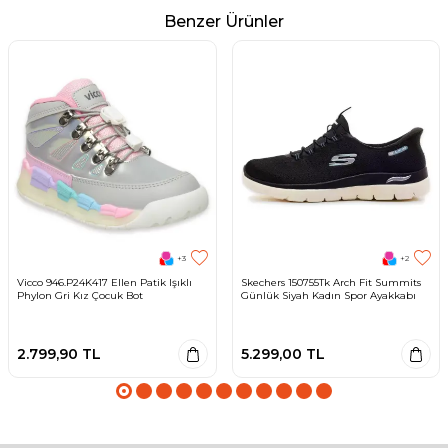
Benzer Ürünler
+3
+2
Vicco 946.P24K417 Ellen Patik Işıklı
Skechers 150755Tk Arch Fit Summits
Phylon Gri Kız Çocuk Bot
Günlük Siyah Kadın Spor Ayakkabı
2.799,90
TL
5.299,00
TL