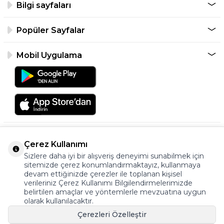
Bilgi sayfaları
Popüler Sayfalar
Mobil Uygulama
Çerez Kullanımı
Sizlere daha iyi bir alışveriş deneyimi sunabilmek için
sitemizde çerez konumlandırmaktayız, kullanmaya
devam ettiğinizde çerezler ile toplanan kişisel
verileriniz Çerez Kullanımı Bilgilendirmelerimizde
©2026 Tüm Hakkı Saklıdır.
belirtilen amaçlar ve yöntemlerle mevzuatına uygun
ayakkabıonline.com
olarak kullanılacaktır.
Çerezleri Özelleştir