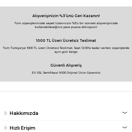
Alışverişinizin %3’ünü Geri Kazanın!
Tüm siparişlerinizde sepet tutarınızın %3’ü bir sonraki alışverişinizde
kullanabileceğiniz para puana dönüşsün!
1000 TL Üzeri Ücretsiz Teslimat
Tüm Türkiye’ye 1000 TL üzeri Ücretsiz Teslimat. Saat 12:00’a kadar verilen siparişlerde
aynı gün kargo
Güvenli Alışveriş
EV SSL Sertifikası %100 Orijinal Ürün Garantisi
Hakkımızda
Hızlı Erişim