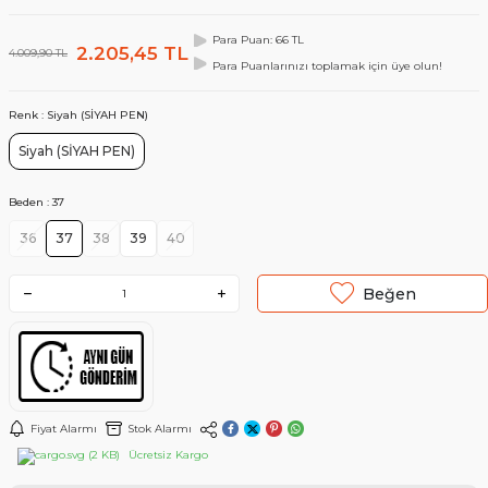
Para Puan: 66 TL
2.205,45
TL
4.009,90
TL
Para Puanlarınızı toplamak için üye olun!
Renk :
Siyah (SİYAH PEN)
Siyah (SİYAH PEN)
Beden :
37
36
37
38
39
40
Beğen
Fiyat Alarmı
Stok Alarmı
Ücretsiz Kargo