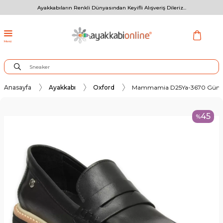
Ayakkabıların Renkli Dünyasından Keyifli Alışveriş Dileriz...
Menü
Anasayfa
Ayakkabı
Oxford
Mammamia D25Ya-3670 Günlük
45
%