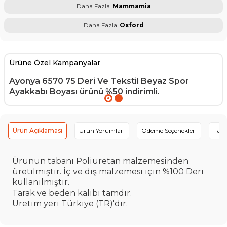
Daha Fazla
Mammamia
Daha Fazla
Oxford
Ürüne Özel Kampanyalar
Ayonya 6570 75 Deri Ve Tekstil Beyaz Spor
Ayakkabı Boyası
ürünü %50 indirimli.
Ürün Açıklaması
Ürün Yorumları
Ödeme Seçenekleri
Tavs
Ürünün tabanı Poliüretan malzemesinden
üretilmiştir. İç ve dış malzemesi için %100 Deri
kullanılmıştır.
Tarak ve beden kalıbı tamdır.
Üretim yeri Türkiye (TR)'dir.