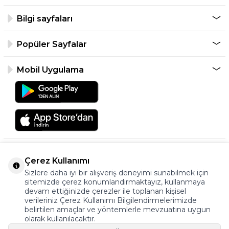
Bilgi sayfaları
Popüler Sayfalar
Mobil Uygulama
Çerez Kullanımı
Sizlere daha iyi bir alışveriş deneyimi sunabilmek için
sitemizde çerez konumlandırmaktayız, kullanmaya
devam ettiğinizde çerezler ile toplanan kişisel
verileriniz Çerez Kullanımı Bilgilendirmelerimizde
©2026 Tüm Hakkı Saklıdır.
belirtilen amaçlar ve yöntemlerle mevzuatına uygun
ayakkabıonline.com
olarak kullanılacaktır.