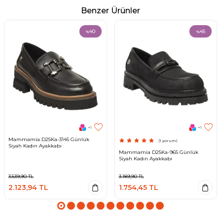
Benzer Ürünler
40
45
%
%
+1
+1
Mammamia D25Ka-3145 Günlük
(1 yorum)
Siyah Kadın Ayakkabı
Mammamia D25Ka-965 Günlük
Siyah Kadın Ayakkabı
3.539,90
TL
3.189,90
TL
2.123,94
TL
1.754,45
TL