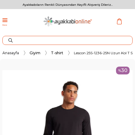
Ayakkabıların Renkli Dünyasından Keyifli Alışveriş Dileriz...
Menü
Anasayfa
Giyim
T-shirt
Lescon 25S-1236-25N Uzun Kol T Si
30
%