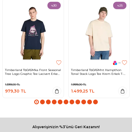
30
25
%
%
+1
Timberland Tb0A5Mka Front Seasonal
Timberland Tb0A5Mnt Hampthon
Tree Logo Graphic Tee Lacivert Erkek
Tonal Stack Logo Tee Krem Erkek T-
T-Shirt
Shirt
1.399,00
TL
1.999,00
TL
979,30
TL
1.499,25
TL
Alışverişinizin %3’ünü Geri Kazanın!