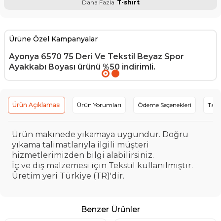
Daha Fazla
T-shirt
Ürüne Özel Kampanyalar
Ayonya 6570 75 Deri Ve Tekstil Beyaz Spor
Ayakkabı Boyası
ürünü %50 indirimli.
Ürün Açıklaması
Ürün Yorumları
Ödeme Seçenekleri
Tavs
Ürün makinede yıkamaya uygundur. Doğru
yıkama talimatlarıyla ilgili müşteri
hizmetlerimizden bilgi alabilirsiniz.
İç ve dış malzemesi için Tekstil kullanılmıştır.
Üretim yeri Türkiye (TR)'dir.
Benzer Ürünler