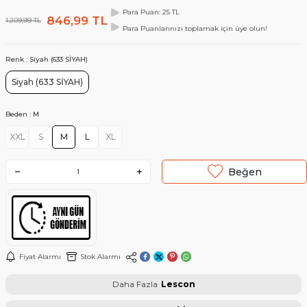
Para Puan: 25 TL
846,99
TL
1.209,99
TL
Para Puanlarınızı toplamak için üye olun!
Renk :
Siyah (633 SİYAH)
Siyah (633 SİYAH)
Beden :
M
XXL
S
M
L
XL
Beğen
Fiyat Alarmı
Stok Alarmı
Daha Fazla
Lescon