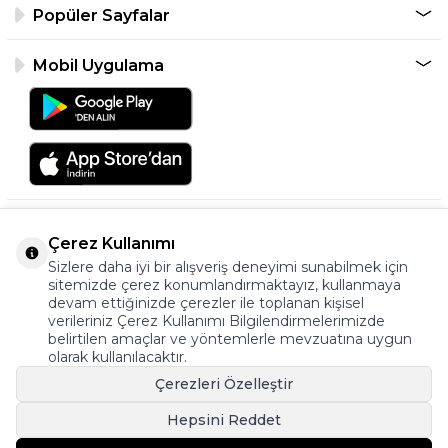
Popüler Sayfalar
Mobil Uygulama
Çerez Kullanımı
Sizlere daha iyi bir alışveriş deneyimi sunabilmek için
sitemizde çerez konumlandırmaktayız, kullanmaya
devam ettiğinizde çerezler ile toplanan kişisel
verileriniz Çerez Kullanımı Bilgilendirmelerimizde
©2026 Tüm Hakkı Saklıdır.
belirtilen amaçlar ve yöntemlerle mevzuatına uygun
ayakkabıonline.com
olarak kullanılacaktır.
Çerezleri Özelleştir
Hepsini Reddet