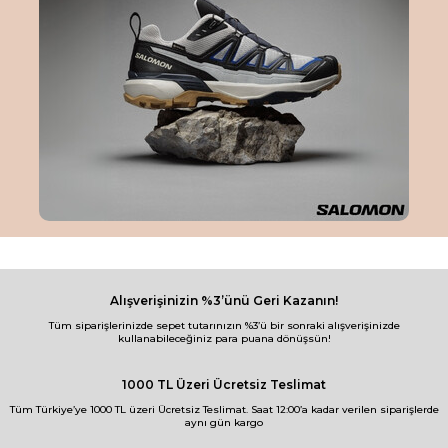
Numaraya Göre Alışveriş
Minik
30
31
32
33
34
35
Adımlar
36
37
38
39
40
41
42
43
44
45
46
47
48
49
Alışverişinizin %3’ünü Geri Kazanın!
Tüm siparişlerinizde sepet tutarınızın %3’ü bir sonraki alışverişinizde
kullanabileceğiniz para puana dönüşsün!
1000 TL Üzeri Ücretsiz Teslimat
Tüm Türkiye’ye 1000 TL üzeri Ücretsiz Teslimat. Saat 12:00’a kadar verilen siparişlerde
aynı gün kargo