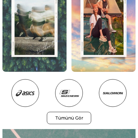
Spor
CASUAL
İNCELE
İNCELE
OUTDOOR
GİYİM
Tümünü Gör
İNCELE
İNCELE