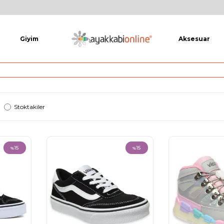
Giyim
Aksesuar
Stoktakiler
15
15
%
%