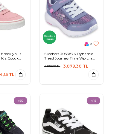
Ücretsiz
Kargo
+1
Brooklyn Ls
Skechers 303387K Dynamic
 Kız Çocuk
Tread Journey Time Wp Lila
Kız Çocuk Spor Ayakkabı
3.079,30
TL
4.399,00
TL
4,15
TL
30
15
%
%