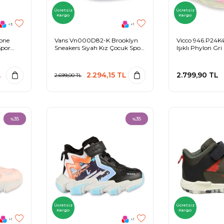
Ücretsiz
Ücretsiz
Kargo
Kargo
+3
+1
one
Vans Vn000D82-K Brooklyn
Vicco 946.P24K41
Spor
Sneakers Siyah Kız Çocuk Spor
Işıklı Phylon Gr
Ayakkabı
L
2.294,15
TL
2.799,90
TL
2.699,00
TL
35
35
%
%
Ücretsiz
Ücretsiz
Kargo
Kargo
+1
+1