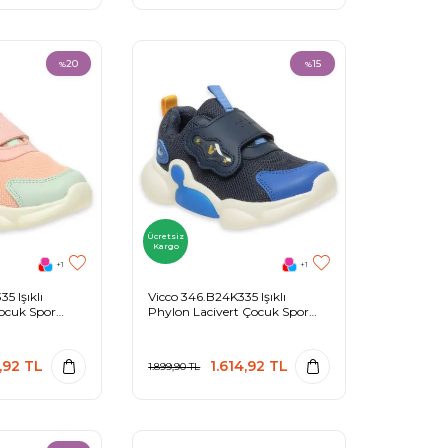
20
15
%
%
Ücretsiz
Kargo
+1
+1
5 Işıklı
Vicco 346.B24K335 Işıklı
ocuk Spor
Phylon Lacivert Çocuk Spor
Ayakkabı
,92
TL
1.614,92
TL
1.899,90
TL