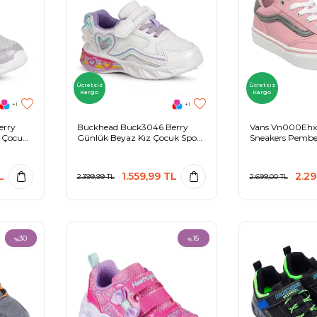
Ücretsiz
Ücretsiz
Kargo
Kargo
+1
+1
erry
Buckhead Buck3046 Berry
Vans Vn000Ehx 
z Çocuk
Günlük Beyaz Kız Çocuk Spor
Sneakers Pembe
Ayakkabı
Spor Ayakkabı
L
1.559,99
TL
2.29
2.399,99
TL
2.699,00
TL
30
15
%
%