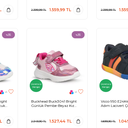
L
1.559,99
TL
1.55
2.399,99
TL
2.399,99
TL
35
35
%
%
Ücretsiz
Ücretsiz
Kargo
Kargo
+1
+1
ight
Buckhead Buck3041 Bright
Vicco 950.E24K45
cuk
Günlük Pembe-Beyaz Kız
Adım Lacivert Ç
Çocuk Spor Ayakkabı
Ayakkabı
L
1.527,44
TL
1.04
2.349,90
TL
1.899,90
TL