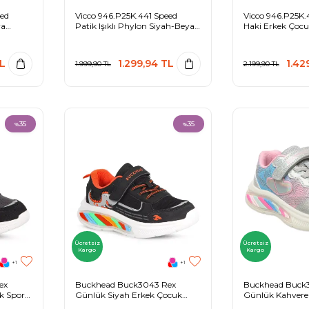
eed
Vicco 946.P25K.441 Speed
Vicco 946.P25K.4
ra
Patik Işıklı Phylon Siyah-Beyaz
Haki Erkek Çocu
Çocuk Spor Ayakkabı
Ayakkabı
L
1.299,94
TL
1.42
1.999,90
TL
2.199,90
TL
35
35
%
%
Ücretsiz
Ücretsiz
Kargo
Kargo
+1
+1
ex
Buckhead Buck3043 Rex
Buckhead Buck
k Spor
Günlük Siyah Erkek Çocuk
Günlük Kahvere
Spor Ayakkabı
Spor Ayakkabı