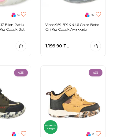
+3
+12
7 Ellen Patik
Vicco 959.B19K.446 Color Bebe
i Kız Çocuk Bot
Gri Kız Çocuk Ayakkabı
1.199,90
TL
35
35
%
%
Ücretsiz
Kargo
+1
+1