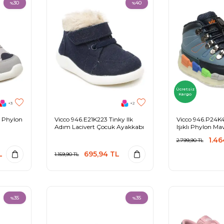
30
40
%
%
Ücretsiz
Kargo
+3
+2
o Phylon
Vicco 946.E21K223 Tinky Ilk
Vicco 946.P24K41
Adım Lacivert Çocuk Ayakkabı
Işıklı Phylon Ma
Bot
1.46
2.799,90
TL
L
695,94
TL
1.159,90
TL
35
35
%
%