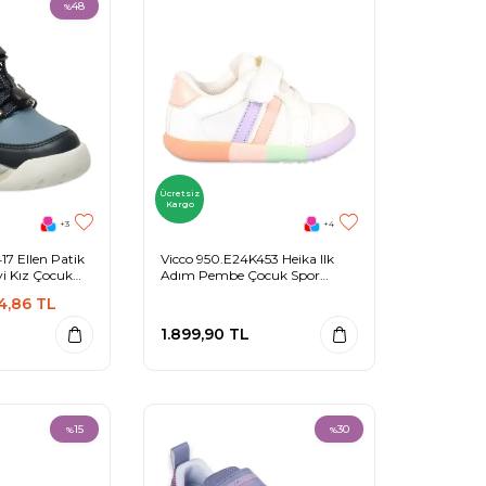
48
%
Ücretsiz
Kargo
+3
+4
7 Ellen Patik
Vicco 950.E24K453 Heika Ilk
vi Kız Çocuk
Adım Pembe Çocuk Spor
Ayakkabı
4,86
TL
1.899,90
TL
15
30
%
%