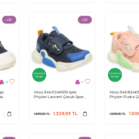
30
30
%
%
Ücretsiz
Ücretsiz
Kargo
Kargo
+3
+1
go
Vicco 346.P24K335 Işıklı
Vicco 346.B24K33
uk
Phylon Lacivert Çocuk Spor
Phylon Pudra Ç
Ayakkabı
Ayakkabı
1.329,93
TL
1.519
1.899,90
TL
1.899,90
TL