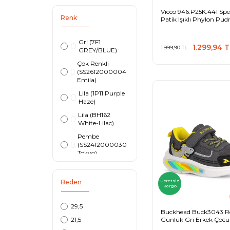
Vicco 946.P25K.441 Sp
Renk
Patik Işıklı Phylon Pud
Çocuk Spor Ayakkabı
Gri (7F1
1.299,94
T
1.999,90
TL
GREY/BLUE)
Çok Renkli
(SS2612000004
Emila)
Lila (1P11 Purple
Haze)
Lila (BH162
White-Lilac)
Pembe
(SS2412000030
Tokyo)
Mavi (711357-412-
ATHLETIC
Beden
Ücretsiz
NAVY/WHITE)
Kargo
Mavi (04 MAVİ)
29,5
Pembe (O3N1
Buckhead Buck3043 R
SEPIA ROSE)
Günlük Gri Erkek Çocu
21,5
Ayakkabı