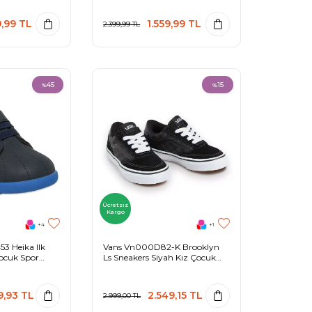
9,99
TL
1.559,99
TL
2.399,99
TL
45
15
%
%
Ücretsiz
Kargo
+4
+1
3 Heika Ilk
Vans Vn000D82-K Brooklyn
ocuk Spor
Ls Sneakers Siyah Kız Çocuk
Spor Ayakkabı
9,93
TL
2.549,15
TL
2.999,00
TL