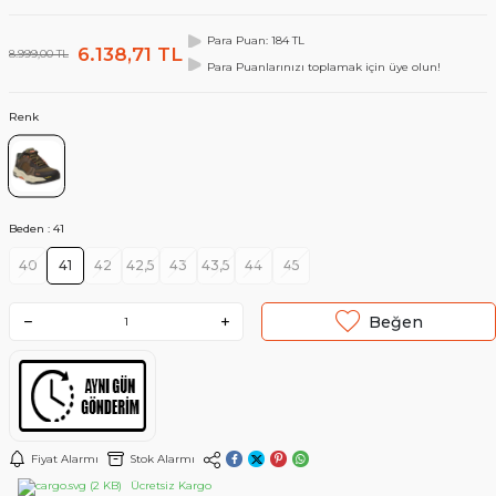
Para Puan: 184 TL
6.138,71
TL
8.999,00
TL
Para Puanlarınızı toplamak için üye olun!
Renk
Beden :
41
40
41
42
42,5
43
43,5
44
45
Beğen
Fiyat Alarmı
Stok Alarmı
Ücretsiz Kargo