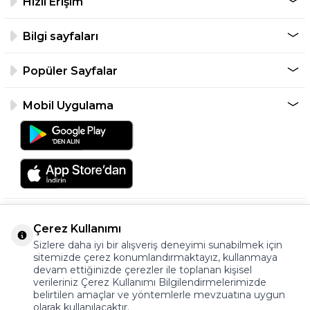
Hızlı Erişim
Bilgi sayfaları
Popüler Sayfalar
Mobil Uygulama
Çerez Kullanımı
Sizlere daha iyi bir alışveriş deneyimi sunabilmek için
sitemizde çerez konumlandırmaktayız, kullanmaya
devam ettiğinizde çerezler ile toplanan kişisel
verileriniz Çerez Kullanımı Bilgilendirmelerimizde
©2026 Tüm Hakkı Saklıdır.
belirtilen amaçlar ve yöntemlerle mevzuatına uygun
ayakkabıonline.com
olarak kullanılacaktır.