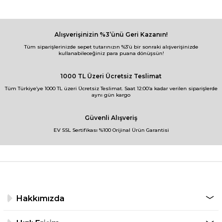
Alışverişinizin %3’ünü Geri Kazanın!
Tüm siparişlerinizde sepet tutarınızın %3’ü bir sonraki alışverişinizde
kullanabileceğiniz para puana dönüşsün!
1000 TL Üzeri Ücretsiz Teslimat
Tüm Türkiye’ye 1000 TL üzeri Ücretsiz Teslimat. Saat 12:00’a kadar verilen siparişlerde
aynı gün kargo
Güvenli Alışveriş
EV SSL Sertifikası %100 Orijinal Ürün Garantisi
Hakkımızda