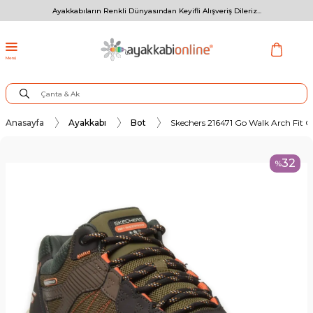
Ayakkabıların Renkli Dünyasından Keyifli Alışveriş Dileriz...
Menü
Anasayfa
Ayakkabı
Bot
Skechers 216471 Go Walk Arch Fit O
32
%