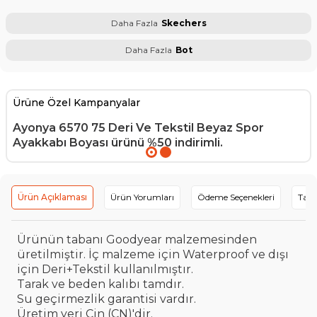
Daha Fazla
Skechers
Daha Fazla
Bot
Ürüne Özel Kampanyalar
Ayonya 6570 75 Deri Ve Tekstil Beyaz Spor
Ayakkabı Boyası
ürünü %50 indirimli.
Ürün Açıklaması
Ürün Yorumları
Ödeme Seçenekleri
Tavs
Ürünün tabanı Goodyear malzemesinden
üretilmiştir. İç malzeme için Waterproof ve dışı
için Deri+Tekstil kullanılmıştır.
Tarak ve beden kalıbı tamdır.
Su geçirmezlik garantisi vardır.
Üretim yeri Çin (CN)'dir.