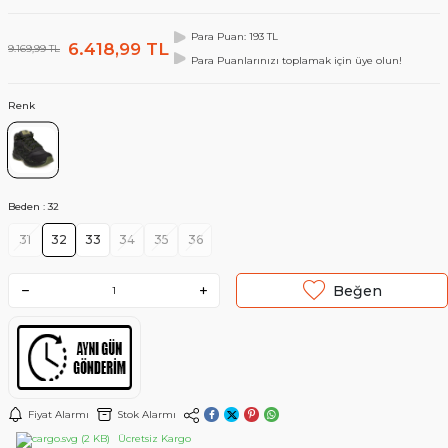
Para Puan: 193 TL
6.418,99
TL
9.169,99
TL
Para Puanlarınızı toplamak için üye olun!
Renk
Beden :
32
31
32
33
34
35
36
Beğen
Fiyat Alarmı
Stok Alarmı
Ücretsiz Kargo