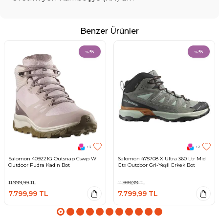
Benzer Ürünler
35
35
%
%
+3
+2
Salomon 409221G Outsnap Cswp W
Salomon 475708 X Ultra 360 Ltr Mid
Outdoor Pudra Kadın Bot
Gtx Outdoor Gri-Yeşil Erkek Bot
11.999,99
TL
11.999,99
TL
7.799,99
TL
7.799,99
TL