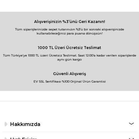
Alışverişinizin %3’ünü Geri Kazanın!
Tüm siparişlerinizde sepet tutarınızın %3’ü bir sonraki alışverişinizde
kullanabileceğiniz para puana dönüşsün!
1000 TL Üzeri Ücretsiz Teslimat
Tüm Türkiye’ye 1000 TL üzeri Ücretsiz Teslimat. Saat 12:00’a kadar verilen siparişlerde
aynı gün kargo
Güvenli Alışveriş
EV SSL Sertifikası %100 Orijinal Ürün Garantisi
Hakkımızda