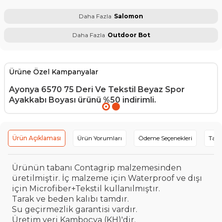
Daha Fazla
Salomon
Daha Fazla
Outdoor Bot
Ürüne Özel Kampanyalar
Ayonya 6570 75 Deri Ve Tekstil Beyaz Spor
Ayakkabı Boyası
ürünü %50 indirimli.
Ürün Açıklaması
Ürün Yorumları
Ödeme Seçenekleri
Tavs
Ürünün tabanı Contagrip malzemesinden
üretilmiştir. İç malzeme için Waterproof ve dışı
için Microfiber+Tekstil kullanılmıştır.
Tarak ve beden kalıbı tamdır.
Su geçirmezlik garantisi vardır.
Üretim yeri Kamboçya (KH)'dir.