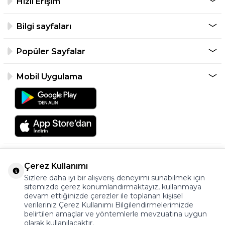
Hızlı Erişim
Bilgi sayfaları
Popüler Sayfalar
Mobil Uygulama
Çerez Kullanımı
Sizlere daha iyi bir alışveriş deneyimi sunabilmek için
sitemizde çerez konumlandırmaktayız, kullanmaya
devam ettiğinizde çerezler ile toplanan kişisel
verileriniz Çerez Kullanımı Bilgilendirmelerimizde
©2026 Tüm Hakkı Saklıdır.
belirtilen amaçlar ve yöntemlerle mevzuatına uygun
ayakkabıonline.com
olarak kullanılacaktır.