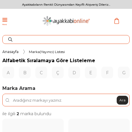
Ayakkabıların Renkli Dünyasından Keyifli Alışveriş Dileriz...
Menü
Anasayfa
Marka(Yayıncı) Listesi
Alfabetik Sıralamaya Göre Listeleme
A
B
C
Ç
D
E
F
G
Marka Arama
Ara
ile ilgili
2
marka bulundu