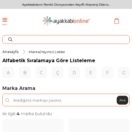
Ayakkabıların Renkli Dünyasından Keyifli Alışveriş Dileriz...
Menü
Anasayfa
Marka(Yayıncı) Listesi
Alfabetik Sıralamaya Göre Listeleme
A
B
C
Ç
D
E
F
G
Marka Arama
Ara
ile ilgili
4
marka bulundu