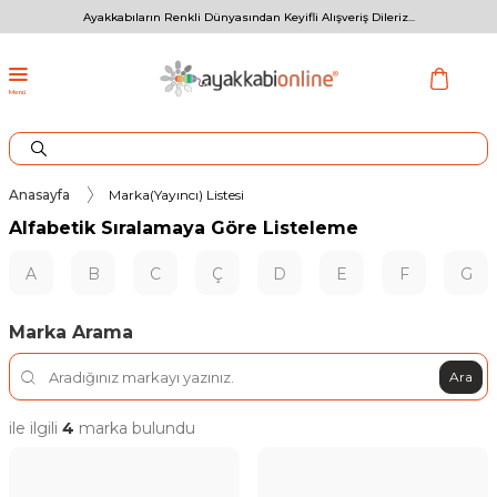
Ayakkabıların Renkli Dünyasından Keyifli Alışveriş Dileriz...
Menü
Anasayfa
Marka(Yayıncı) Listesi
Alfabetik Sıralamaya Göre Listeleme
A
B
C
Ç
D
E
F
G
Marka Arama
Ara
ile ilgili
4
marka bulundu