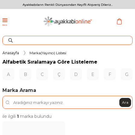
Ayakkabıların Renkli Dünyasından Keyifli Alışveriş Dileriz...
Menü
Anasayfa
Marka(Yayıncı) Listesi
Alfabetik Sıralamaya Göre Listeleme
A
B
C
Ç
D
E
F
G
Marka Arama
Ara
ile ilgili
1
marka bulundu