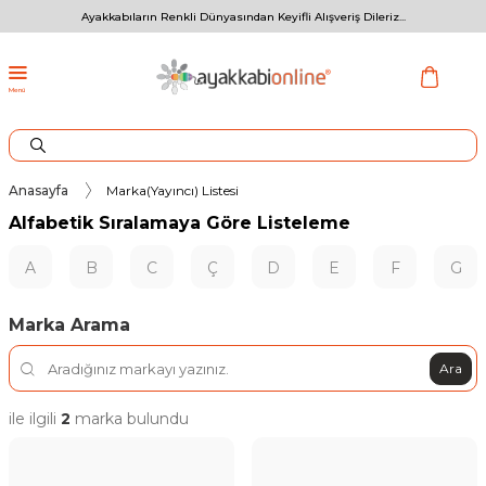
Ayakkabıların Renkli Dünyasından Keyifli Alışveriş Dileriz...
Menü
Anasayfa
Marka(Yayıncı) Listesi
Alfabetik Sıralamaya Göre Listeleme
A
B
C
Ç
D
E
F
G
Marka Arama
Ara
ile ilgili
2
marka bulundu