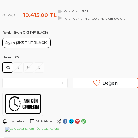
Para Puan: 312 TL
10.415,00
TL
20.830,00
TL
Para Puanlarınızı toplamak için üye olun!
Renk :
Siyah (JK3 TNF BLACK)
Siyah (JK3 TNF BLACK)
Beden :
XS
XS
S
M
L
Beğen
Fiyat Alarmı
Stok Alarmı
Ücretsiz Kargo