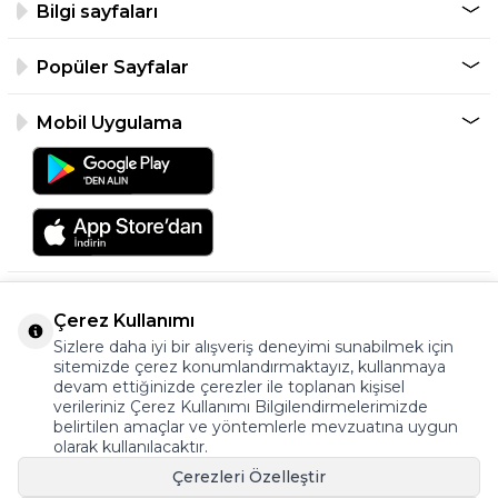
Bilgi sayfaları
Popüler Sayfalar
Mobil Uygulama
Çerez Kullanımı
Sizlere daha iyi bir alışveriş deneyimi sunabilmek için
sitemizde çerez konumlandırmaktayız, kullanmaya
devam ettiğinizde çerezler ile toplanan kişisel
verileriniz Çerez Kullanımı Bilgilendirmelerimizde
©2026 Tüm Hakkı Saklıdır.
belirtilen amaçlar ve yöntemlerle mevzuatına uygun
ayakkabıonline.com
olarak kullanılacaktır.
Çerezleri Özelleştir