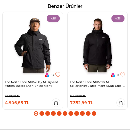
Benzer Ürünler
35
36
%
%
+14
+2
The North Face Nf0A7Qey M Dryvent
The North Face Nf0A3Yfi M
Antora Jacket Siyah Erkek Mont
MillertonInsulated Mont Siyah Erkek
Out
7.549,00
TL
11.549,00
TL
4.906,85
TL
7.352,99
TL