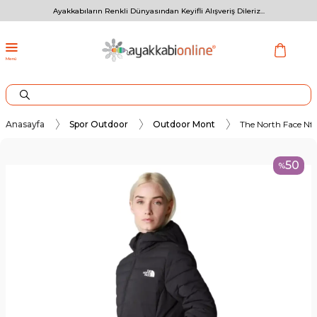
Ayakkabıların Renkli Dünyasından Keyifli Alışveriş Dileriz...
Menü
Anasayfa
Spor Outdoor
Outdoor Mont
The North Face Nf
50
%