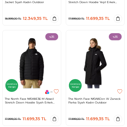
Jacket Siyah Kadın Outdoor
Stretch Down Hoodie Yeşil Erkek
Outdoor
12.349,35
TL
11.699,35
TL
18.999,00
TL
17.999,00
TL
35
35
%
%
Ücretsiz
Ücretsiz
Kargo
Kargo
+1
The North Face Nf0A8E36 M Abseil
The North Face Nf0A8Dzn W Zaneck
Stretch Down Hoodie Siyah Erkek
Parka Siyah Kadın Outdoor
Outdoor
11.699,35
TL
11.699,35
TL
17.999,00
TL
17.999,00
TL