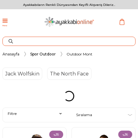
Ayakkabıların Renkli Dünyasından Keyifli Alışveriş Dileriz...
Menü
Anasayfa
Spor Outdoor
Outdoor Mont
Jack Wolfskin
The North Face
Filtre
35
36
%
%