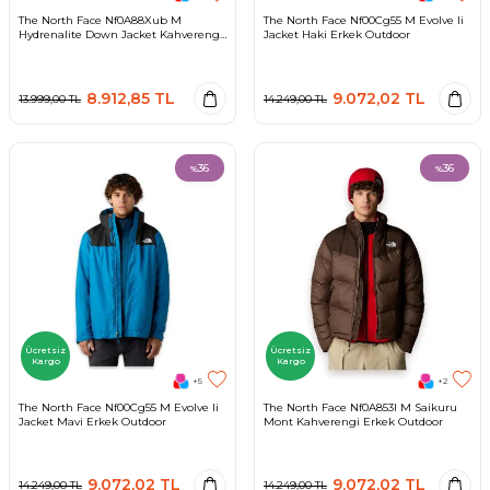
The North Face Nf0A88Xub M
The North Face Nf00Cg55 M Evolve Ii
Hydrenalite Down Jacket Kahverengi
Jacket Haki Erkek Outdoor
Erkek Outdoor
8.912,85
TL
9.072,02
TL
13.999,00
TL
14.249,00
TL
36
36
%
%
Ücretsiz
Ücretsiz
Kargo
Kargo
+5
+2
The North Face Nf00Cg55 M Evolve Ii
The North Face Nf0A853I M Saikuru
Jacket Mavi Erkek Outdoor
Mont Kahverengi Erkek Outdoor
9.072,02
TL
9.072,02
TL
14.249,00
TL
14.249,00
TL