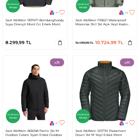
Ücretsiz
Ücretsiz
Kargo
Kargo
+1
+4
Jack Wolfskin 1307471 Bornberghoody
Jack Wolfskın 1115621 Waterproof
Suya Dirençli Mont Gri Erkek Mont
Moonrise 3In1 Jkt Açık Yeşil Kadın
Mont
8.299,99
TL
10.724,99
TL
16.499,99
TL
36
60
%
%
Ücretsiz
Ücretsiz
Kargo
Kargo
+1
+2
Jack Wolfskin A65048 Pamir Jkt M
Jack Wolfskin 1207151 Passamani
Outdoor Ceketi Siyah Erkek Outdoor
Down Jkt M Yeşil Erkek Mont