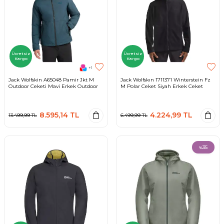
Ücretsiz
Ücretsiz
Kargo
Kargo
+1
Jack Wolfskin A65048 Pamir Jkt M
Jack Wolfskın 1711371 Winterstein Fz
Outdoor Ceketi Mavi Erkek Outdoor
M Polar Ceket Siyah Erkek Ceket
8.595,14
TL
4.224,99
TL
13.499,99
TL
6.499,99
TL
35
%