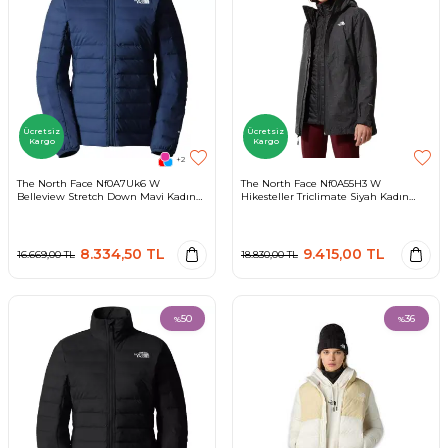
Ücretsiz
Ücretsiz
Kargo
Kargo
+2
The North Face Nf0A7Uk6 W
The North Face Nf0A55H3 W
Belleview Stretch Down Mavi Kadın
Hikesteller Triclimate Siyah Kadın
Mont
Mont
8.334,50
TL
9.415,00
TL
16.669,00
TL
18.830,00
TL
50
36
%
%