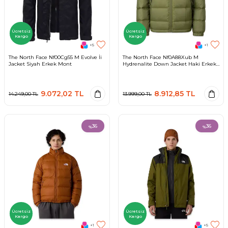
Ücretsiz
Ücretsiz
Kargo
Kargo
+5
+1
The North Face Nf00Cg55 M Evolve İi
The North Face Nf0A88Xub M
Jacket Siyah Erkek Mont
Hydrenalite Down Jacket Haki Erkek
Outdoor
9.072,02
TL
8.912,85
TL
14.249,00
TL
13.999,00
TL
36
36
%
%
Ücretsiz
Ücretsiz
Kargo
Kargo
+1
+5