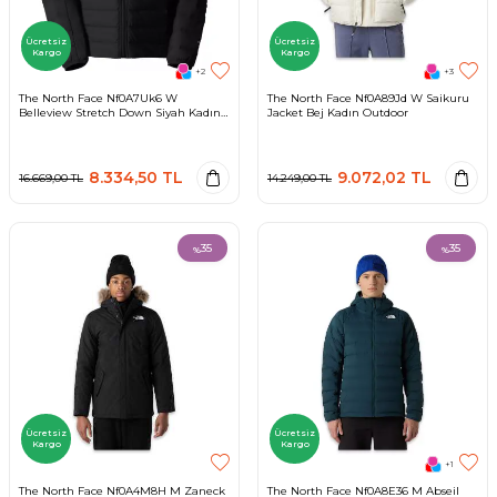
Ücretsiz
Ücretsiz
Kargo
Kargo
+2
+3
The North Face Nf0A7Uk6 W
The North Face Nf0A89Jd W Saikuru
Belleview Stretch Down Siyah Kadın
Jacket Bej Kadın Outdoor
Mont
8.334,50
TL
9.072,02
TL
16.669,00
TL
14.249,00
TL
35
35
%
%
Ücretsiz
Ücretsiz
Kargo
Kargo
+1
The North Face Nf0A4M8H M Zaneck
The North Face Nf0A8E36 M Abseil