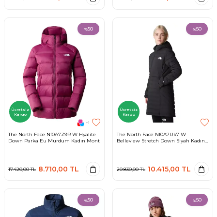
50
50
%
%
Ücretsiz
Ücretsiz
Kargo
Kargo
+1
The North Face Nf0A7Z9R W Hyalite
The North Face Nf0A7Uk7 W
Down Parka Eu Murdum Kadın Mont
Belleview Stretch Down Siyah Kadın
Mont
8.710,00
TL
10.415,00
TL
17.420,00
TL
20.830,00
TL
50
50
%
%