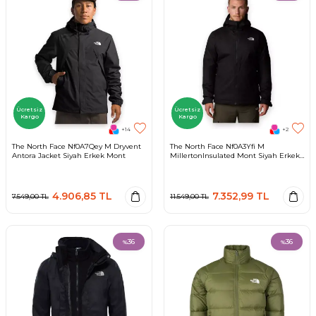
Ücretsiz
Ücretsiz
Kargo
Kargo
+14
+2
The North Face Nf0A7Qey M Dryvent
The North Face Nf0A3Yfi M
Antora Jacket Siyah Erkek Mont
MillertonInsulated Mont Siyah Erkek
Out
4.906,85
TL
7.352,99
TL
7.549,00
TL
11.549,00
TL
36
36
%
%