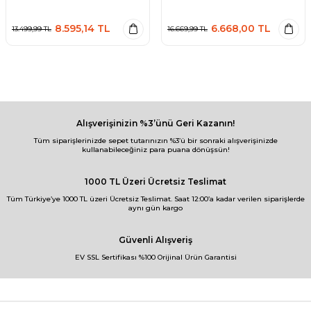
8.595,14
TL
6.668,00
TL
13.499,99
TL
16.669,99
TL
Alışverişinizin %3’ünü Geri Kazanın!
Tüm siparişlerinizde sepet tutarınızın %3’ü bir sonraki alışverişinizde
kullanabileceğiniz para puana dönüşsün!
1000 TL Üzeri Ücretsiz Teslimat
Tüm Türkiye’ye 1000 TL üzeri Ücretsiz Teslimat. Saat 12:00’a kadar verilen siparişlerde
aynı gün kargo
Güvenli Alışveriş
EV SSL Sertifikası %100 Orijinal Ürün Garantisi