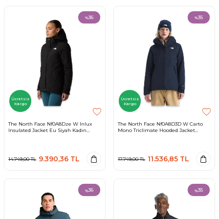
36
35
%
%
Ücretsiz
Ücretsiz
Kargo
Kargo
The North Face Nf0A8Dze W Inlux
The North Face Nf0A8D3D W Carto
Insulated Jacket Eu Siyah Kadın
Mono Triclimate Hooded Jacket
Outdoor
Lacivert Kadın Outdoor
9.390,36
TL
11.536,85
TL
14.749,00
TL
17.749,00
TL
36
35
%
%