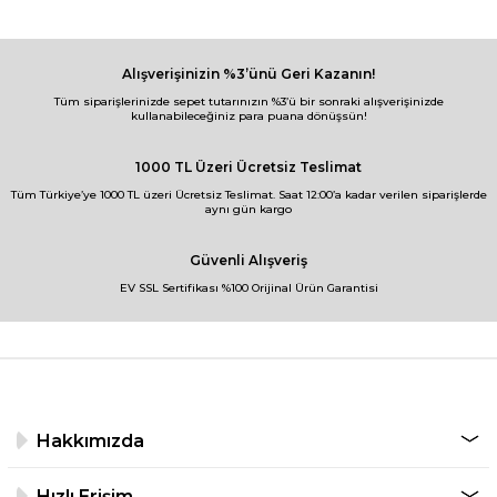
Alışverişinizin %3’ünü Geri Kazanın!
Tüm siparişlerinizde sepet tutarınızın %3’ü bir sonraki alışverişinizde
kullanabileceğiniz para puana dönüşsün!
1000 TL Üzeri Ücretsiz Teslimat
Tüm Türkiye’ye 1000 TL üzeri Ücretsiz Teslimat. Saat 12:00’a kadar verilen siparişlerde
aynı gün kargo
Güvenli Alışveriş
EV SSL Sertifikası %100 Orijinal Ürün Garantisi
Hakkımızda
Hızlı Erişim