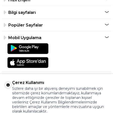
Bilgi sayfaları
Popüler Sayfalar
Mobil Uygulama
Çerez Kullanımı
Sizlere daha iyi bir alışveriş deneyimi sunabilmek için
sitemizde çerez konumlandırmaktayız, kullanmaya
devam ettiğinizde çerezler ile toplanan kişisel
verileriniz Çerez Kullanımı Bilgilendirmelerimizde
©2026 Tüm Hakkı Saklıdır.
belirtilen amaçlar ve yöntemlerle mevzuatına uygun
ayakkabıonline.com
olarak kullanılacaktır.