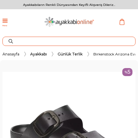
Ayakkabıların Renkli Dünyasından Keyifli Alışveriş Dileriz...
Menü
Anasayfa
Ayakkabı
Günlük Terlik
Birkenstock Arizona Eva 
5
%