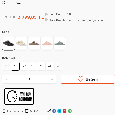
Yorum Yap
Para Puan: 114 TL
3.799,05
TL
3.999,00
TL
Para Puanlarınızı toplamak için üye olun!
Renk
Beden :
36
35
36
37
38
39
40
41
Beğen
Fiyat Alarmı
Stok Alarmı