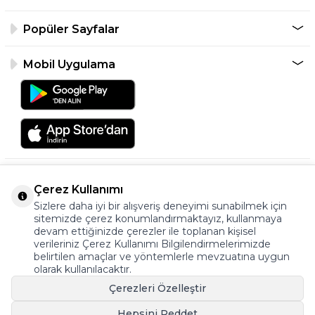
Popüler Sayfalar
Mobil Uygulama
Çerez Kullanımı
Sizlere daha iyi bir alışveriş deneyimi sunabilmek için
sitemizde çerez konumlandırmaktayız, kullanmaya
devam ettiğinizde çerezler ile toplanan kişisel
verileriniz Çerez Kullanımı Bilgilendirmelerimizde
©2026 Tüm Hakkı Saklıdır.
belirtilen amaçlar ve yöntemlerle mevzuatına uygun
ayakkabıonline.com
olarak kullanılacaktır.
Çerezleri Özelleştir
Hepsini Reddet