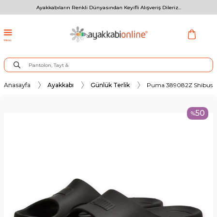
Ayakkabıların Renkli Dünyasından Keyifli Alışveriş Dileriz...
Menü
Anasayfa
Ayakkabı
Günlük Terlik
Puma 389082Z Shibusa G
50
%