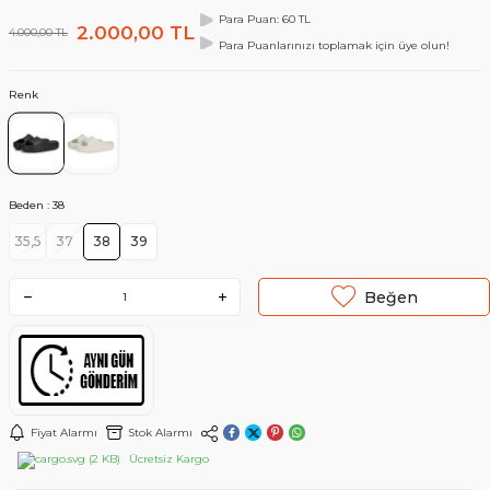
Para Puan: 60 TL
2.000,00
TL
4.000,00
TL
Para Puanlarınızı toplamak için üye olun!
Renk
Beden :
38
35,5
37
38
39
Beğen
Fiyat Alarmı
Stok Alarmı
Ücretsiz Kargo