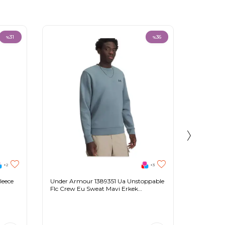
31
36
%
%
+2
+3
leece
Under Armour 1389351 Ua Unstoppable
The Nort
Flc Crew Eu Sweat Mavi Erkek
Fleece 1/
Sweatshirt