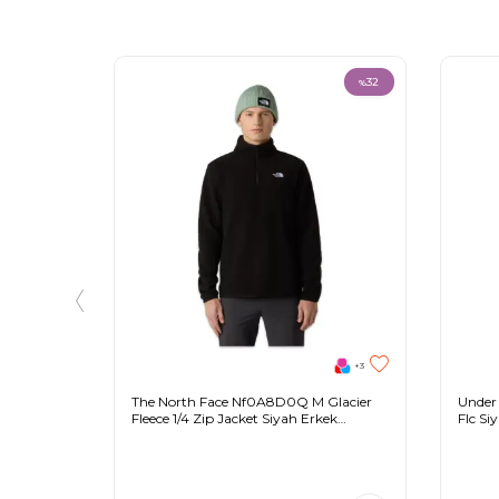
32
%
+3
The North Face Nf0A8D0Q M Glacier
Under
Fleece 1/4 Zip Jacket Siyah Erkek
Flc Si
Outdoor