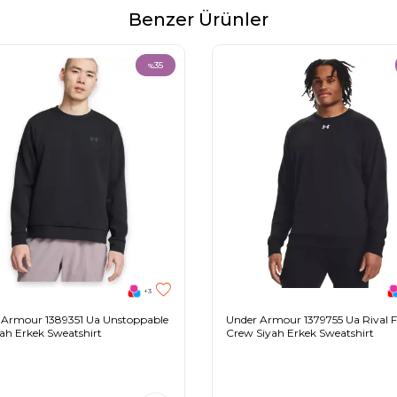
Benzer Ürünler
35
%
+3
 Armour 1389351 Ua Unstoppable
Under Armour 1379755 Ua Rival F
yah Erkek Sweatshirt
Crew Siyah Erkek Sweatshirt