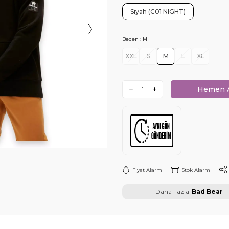
Siyah (C01 NIGHT)
Beden :
M
XXL
S
M
L
XL
Hemen 
Fiyat Alarmı
Stok Alarmı
Daha Fazla
Bad Bear