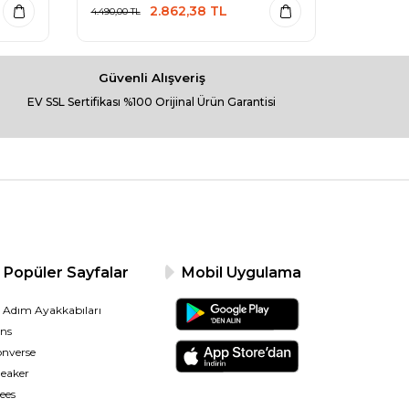
2.862,38
TL
4.490,00
TL
3.999,00
TL
Güvenli Alışveriş
EV SSL Sertifikası %100 Orijinal Ürün Garantisi
Popüler Sayfalar
Mobil Uygulama
k Adım Ayakkabıları
ns
nverse
eaker
ees