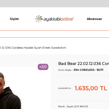
Giyim
Aksesuar
.12.036 Cordless Hoodie Siyah Erkek Sweatshirt
Bad Bear 22.02.12.036 Co
50
%
Ürün Kodu :
394 CORDLESS - 15271
1.635,00
TL
3.269,99
TL
Renk :
Siyah (C01 NIGHT)