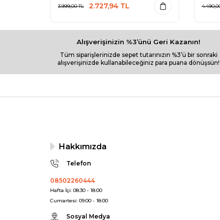
2.727,94
TL
3.999,00
TL
4.490,0
Alışverişinizin %3’ünü Geri Kazanın!
Tüm siparişlerinizde sepet tutarınızın %3’ü bir sonraki
alışverişinizde kullanabileceğiniz para puana dönüşsün!
Hakkımızda
Telefon
08502260444
Hafta İçi: 08:30 - 18:00
Cumartesi: 09:00 - 18:00
Sosyal Medya