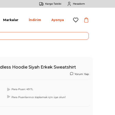
Kargo Takibi
Hesabım
Markalar
İndirim
Ayonya
rdless Hoodie Siyah Erkek Sweatshirt
Yorum Yap
Para Puan: 49 TL
Para Puanlarınızı toplamak için üye olun!