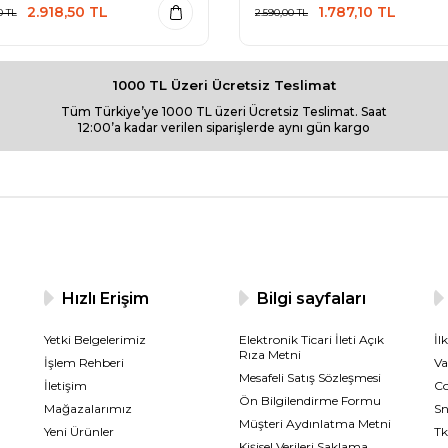
2.918,50
TL
1.787,10
TL
0
TL
2.590,00
TL
1000 TL Üzeri Ücretsiz Teslimat
Tüm Türkiye’ye 1000 TL üzeri Ücretsiz Teslimat. Saat
12:00’a kadar verilen siparişlerde aynı gün kargo
Hızlı Erişim
Bilgi sayfaları
Yetki Belgelerimiz
Elektronik Ticari İleti Açık
İl
Rıza Metni
İşlem Rehberi
Va
Mesafeli Satış Sözleşmesi
İletişim
Co
Ön Bilgilendirme Formu
Mağazalarımız
Sn
Müşteri Aydınlatma Metni
Yeni Ürünler
Tk
Kişisel Verileri Saklama