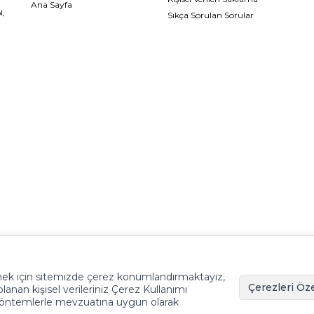
Ana Sayfa
l,
Sıkça Sorulan Sorular
ilmek için sitemizde çerez konumlandırmaktayız,
Çerezleri Öze
anan kişisel verileriniz Çerez Kullanımı
 yöntemlerle mevzuatına uygun olarak