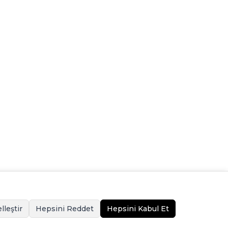
lleştir
Hepsini Reddet
Hepsini Kabul Et