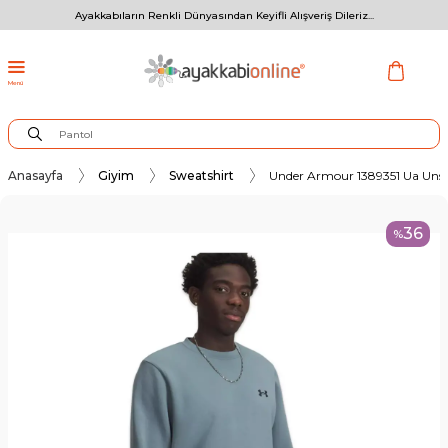
Ayakkabıların Renkli Dünyasından Keyifli Alışveriş Dileriz...
Menü
Anasayfa
Giyim
Sweatshirt
Under Armour 1389351 Ua Unst
36
%