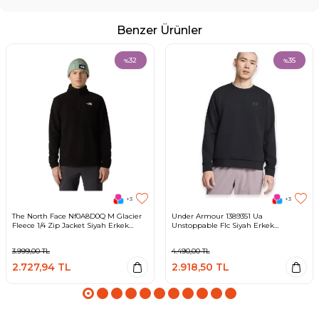
Benzer Ürünler
32
35
%
%
+3
+3
The North Face Nf0A8D0Q M Glacier
Under Armour 1389351 Ua
Fleece 1/4 Zip Jacket Siyah Erkek
Unstoppable Flc Siyah Erkek
Outdoor
Sweatshirt
3.999,00
TL
4.490,00
TL
2.727,94
TL
2.918,50
TL