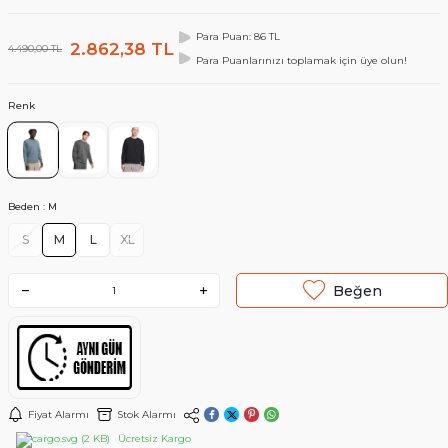
Para Puan: 86 TL
2.862,38
TL
4.490,00
TL
Para Puanlarınızı toplamak için üye olun!
Renk
Beden :
M
S
M
L
XL
Beğen
Fiyat Alarmı
Stok Alarmı
Ücretsiz Kargo