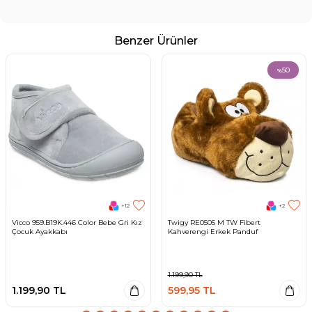
Benzer Ürünler
50
%
+12
+2
Vicco 959.B19K.446 Color Bebe Gri Kız
Twigy RE0505 M TW Fibert
Çocuk Ayakkabı
Kahverengi Erkek Panduf
1.199,90
TL
1.199,90
TL
599,95
TL