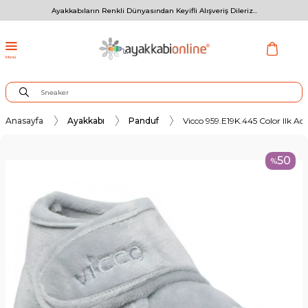
Ayakkabıların Renkli Dünyasından Keyifli Alışveriş Dileriz...
Menü
Anasayfa
Ayakkabı
Panduf
Vicco 959.E19K.445 Color Ilk A
50
%