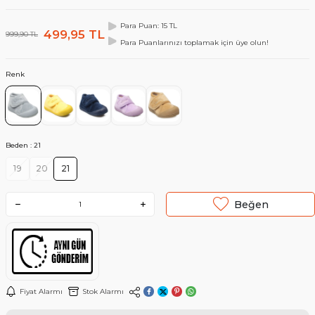
Para Puan: 15 TL
499,95
TL
999,90
TL
Para Puanlarınızı toplamak için üye olun!
Renk
Beden :
21
19
20
21
Beğen
Fiyat Alarmı
Stok Alarmı