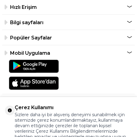
Hızlı Erişim
Bilgi sayfaları
Popüler Sayfalar
Mobil Uygulama
Çerez Kullanımı
Sizlere daha iyi bir alışveriş deneyimi sunabilmek için
sitemizde çerez konumlandırmaktayız, kullanmaya
devam ettiğinizde çerezler ile toplanan kişisel
verileriniz Çerez Kullanımı Bilgilendirmelerimizde
©2026 Tüm Hakkı Saklıdır.
belirtilen amaçlar ve yöntemlerle mevzuatına uygun
ayakkabıonline.com