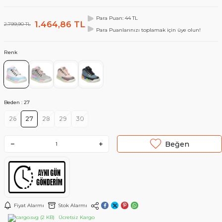
Para Puan: 44 TL
1.464,86
TL
2.799,90
TL
Para Puanlarınızı toplamak için üye olun!
Renk
Beden :
27
26
27
28
29
30
Beğen
Fiyat Alarmı
Stok Alarmı
Ücretsiz Kargo