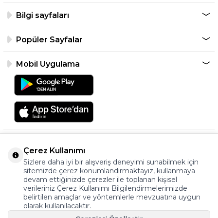
Bilgi sayfaları
Popüler Sayfalar
Mobil Uygulama
Çerez Kullanımı
Sizlere daha iyi bir alışveriş deneyimi sunabilmek için
sitemizde çerez konumlandırmaktayız, kullanmaya
devam ettiğinizde çerezler ile toplanan kişisel
verileriniz Çerez Kullanımı Bilgilendirmelerimizde
©2026 Tüm Hakkı Saklıdır.
belirtilen amaçlar ve yöntemlerle mevzuatına uygun
ayakkabıonline.com
olarak kullanılacaktır.