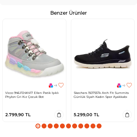
Benzer Ürünler
+3
+2
Vicco 946.P24K417 Ellen Patik Işıklı
Skechers 150755Tk Arch Fit Summits
Phylon Gri Kız Çocuk Bot
Günlük Siyah Kadın Spor Ayakkabı
2.799,90
TL
5.299,00
TL