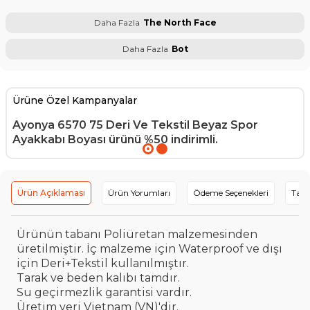
Daha Fazla
The North Face
Daha Fazla
Bot
Ürüne Özel Kampanyalar
Ayonya 6570 75 Deri Ve Tekstil Beyaz Spor
Ayakkabı Boyası
ürünü %50 indirimli.
Ürün Açıklaması
Ürün Yorumları
Ödeme Seçenekleri
Tavs
Ürünün tabanı Poliüretan malzemesinden
üretilmiştir. İç malzeme için Waterproof ve dışı
için Deri+Tekstil kullanılmıştır.
Tarak ve beden kalıbı tamdır.
Su geçirmezlik garantisi vardır.
Üretim yeri Vietnam (VN)'dir.