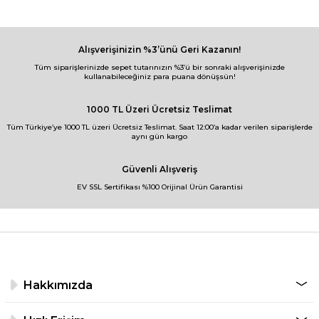
Alışverişinizin %3’ünü Geri Kazanın!
Tüm siparişlerinizde sepet tutarınızın %3’ü bir sonraki alışverişinizde
kullanabileceğiniz para puana dönüşsün!
1000 TL Üzeri Ücretsiz Teslimat
Tüm Türkiye’ye 1000 TL üzeri Ücretsiz Teslimat. Saat 12:00’a kadar verilen siparişlerde
aynı gün kargo
Güvenli Alışveriş
EV SSL Sertifikası %100 Orijinal Ürün Garantisi
Hakkımızda