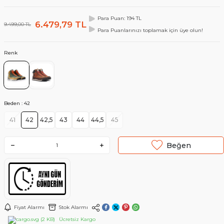
Para Puan: 194 TL
6.479,79
TL
9.499,00
TL
Para Puanlarınızı toplamak için üye olun!
Renk
Beden :
42
41
42
42,5
43
44
44,5
45
Beğen
Fiyat Alarmı
Stok Alarmı
Ücretsiz Kargo