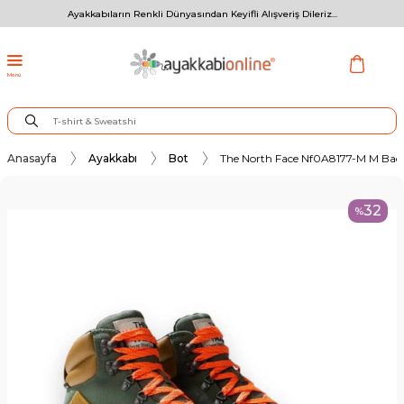
Ayakkabıların Renkli Dünyasından Keyifli Alışveriş Dileriz...
Menü
Anasayfa
Ayakkabı
Bot
The North Face Nf0A8177-M M Back
32
%