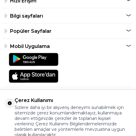
Hızlı Erişim
Bilgi sayfaları
Popüler Sayfalar
Mobil Uygulama
Çerez Kullanımı
Sizlere daha iyi bir alışveriş deneyimi sunabilmek için
sitemizde çerez konumlandırmaktayız, kullanmaya
devam ettiğinizde çerezler ile toplanan kişisel
verileriniz Çerez Kullanımı Bilgilendirmelerimizde
©2026 Tüm Hakkı Saklıdır.
belirtilen amaçlar ve yöntemlerle mevzuatına uygun
ayakkabıonline.com
olarak kullanılacaktır.