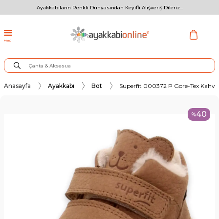
Ayakkabıların Renkli Dünyasından Keyifli Alışveriş Dileriz...
Menü
Anasayfa
Ayakkabı
Bot
Superfit 000372 P Gore-Tex Kahve
40
%