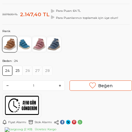
Para Puan: 64 TL
2.147,40
TL
3.579,00
TL
Para Puanlarınızı toplamak için üye olun!
Renk
Beden :
24
24
25
26
27
28
Beğen
Fiyat Alarmı
Stok Alarmı
Ücretsiz Kargo