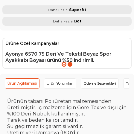
Daha Fazla
Superfit
Daha Fazla
Bot
Ürüne Özel Kampanyalar
Ayonya 6570 75 Deri Ve Tekstil Beyaz Spor
Ayakkabı Boyası
ürünü %50 indirimli.
Ürün Açıklaması
Ürün Yorumları
Ödeme Seçenekleri
Tavs
Ürünün tabanı Poliüretan malzemesinden
üretilmiştir. İç malzeme için Gore-Tex ve dışı için
%100 Deri Nubuk kullanılmıştır.
Tarak ve beden kalıbı tamdır.
Su geçirmezlik garantisi vardır.
Üretim yeri Romanya (RO)'dir.