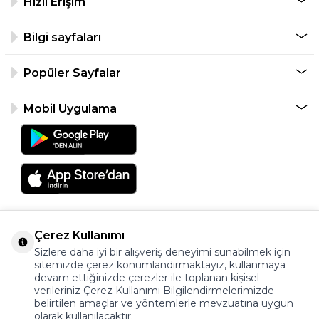
Hızlı Erişim
Bilgi sayfaları
Popüler Sayfalar
Mobil Uygulama
Çerez Kullanımı
Sizlere daha iyi bir alışveriş deneyimi sunabilmek için
sitemizde çerez konumlandırmaktayız, kullanmaya
devam ettiğinizde çerezler ile toplanan kişisel
verileriniz Çerez Kullanımı Bilgilendirmelerimizde
©2026 Tüm Hakkı Saklıdır.
belirtilen amaçlar ve yöntemlerle mevzuatına uygun
ayakkabıonline.com
olarak kullanılacaktır.