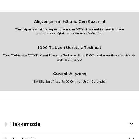
Alışverişinizin %3’ünü Geri Kazanın!
Tüm siparişlerinizde sepet tutarınızın %3’ü bir sonraki alışverişinizde
kullanabileceğiniz para puana dönüşsün!
1000 TL Üzeri Ücretsiz Teslimat
Tüm Türkiye’ye 1000 TL üzeri Ücretsiz Teslimat. Saat 12:00’a kadar verilen siparişlerde
aynı gün kargo
Güvenli Alışveriş
EV SSL Sertifikası %100 Orijinal Ürün Garantisi
Hakkımızda