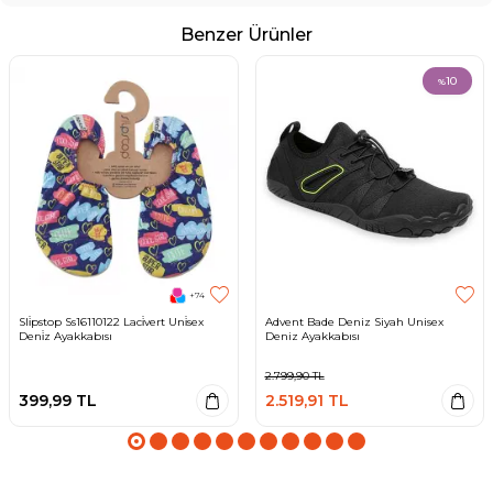
Benzer Ürünler
10
%
+74
Sli̇pstop Ss16110122 Laci̇vert Uni̇sex
Advent Bade Deniz Siyah Unisex
Deni̇z Ayakkabısı
Deniz Ayakkabısı
2.799,90
TL
399,99
TL
2.519,91
TL