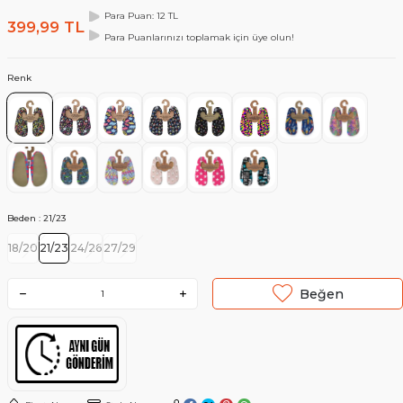
Para Puan: 12 TL
399,99
TL
Para Puanlarınızı toplamak için üye olun!
Renk
Beden :
21/23
18/20
21/23
24/26
27/29
Beğen