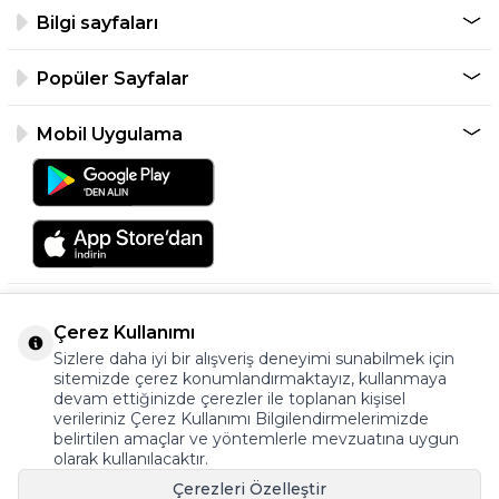
Bilgi sayfaları
Popüler Sayfalar
Mobil Uygulama
Çerez Kullanımı
Sizlere daha iyi bir alışveriş deneyimi sunabilmek için
sitemizde çerez konumlandırmaktayız, kullanmaya
devam ettiğinizde çerezler ile toplanan kişisel
verileriniz Çerez Kullanımı Bilgilendirmelerimizde
©2026 Tüm Hakkı Saklıdır.
belirtilen amaçlar ve yöntemlerle mevzuatına uygun
ayakkabıonline.com
olarak kullanılacaktır.
Çerezleri Özelleştir