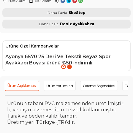
Fiyat Alarmı
Stok Alarmı
Daha Fazla
SlipStop
Daha Fazla
Deniz Ayakkabısı
Ürüne Özel Kampanyalar
Ayonya 6570 75 Deri Ve Tekstil Beyaz Spor
Ayakkabı Boyası
ürünü %50 indirimli.
Ürün Açıklaması
Ürün Yorumları
Ödeme Seçenekleri
Tavs
Ürünün tabanı PVC malzemesinden üretilmiştir.
İç ve dış malzemesi için Tekstil kullanılmıştır.
Tarak ve beden kalıbı tamdır.
Üretim yeri Türkiye (TR)'dir.