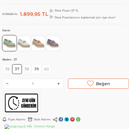
Para Puan: 57 TL
1.899,95
TL
3.799,90
TL
Para Puanlarınızı toplamak için üye olun!
Renk
Beden :
37
36
37
38
39
40
Beğen
Fiyat Alarmı
Stok Alarmı
Ücretsiz Kargo