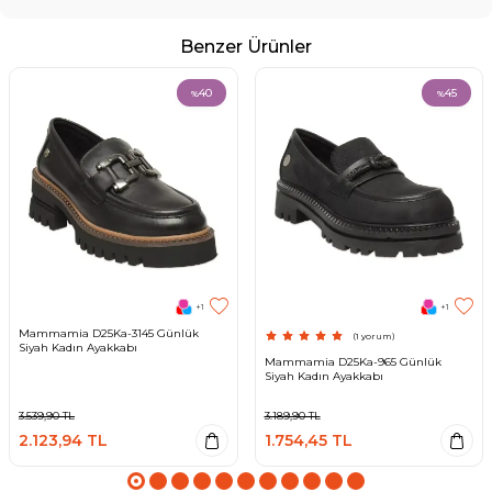
Benzer Ürünler
40
45
%
%
+1
+1
Mammamia D25Ka-3145 Günlük
(1 yorum)
Siyah Kadın Ayakkabı
Mammamia D25Ka-965 Günlük
Siyah Kadın Ayakkabı
3.539,90
TL
3.189,90
TL
2.123,94
TL
1.754,45
TL