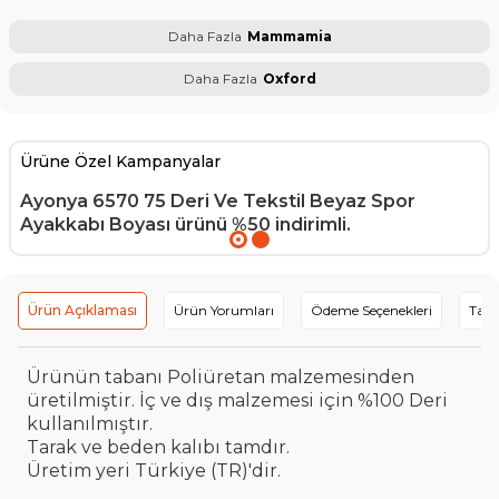
Daha Fazla
Mammamia
Daha Fazla
Oxford
Ürüne Özel Kampanyalar
Ayonya 6570 75 Deri Ve Tekstil Beyaz Spor
Ayakkabı Boyası
ürünü %50 indirimli.
Ürün Açıklaması
Ürün Yorumları
Ödeme Seçenekleri
Tavs
Ürünün tabanı Poliüretan malzemesinden
üretilmiştir. İç ve dış malzemesi için %100 Deri
kullanılmıştır.
Tarak ve beden kalıbı tamdır.
Üretim yeri Türkiye (TR)'dir.