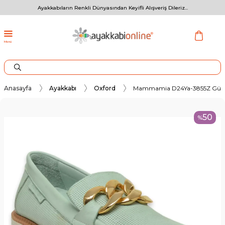
Ayakkabıların Renkli Dünyasından Keyifli Alışveriş Dileriz...
Menü
Anasayfa
Ayakkabı
Oxford
Mammamia D24Ya-3855Z Günlük
50
%