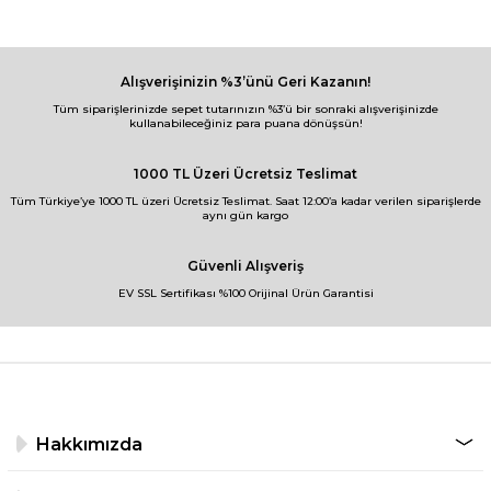
Alışverişinizin %3’ünü Geri Kazanın!
Tüm siparişlerinizde sepet tutarınızın %3’ü bir sonraki alışverişinizde
kullanabileceğiniz para puana dönüşsün!
1000 TL Üzeri Ücretsiz Teslimat
Tüm Türkiye’ye 1000 TL üzeri Ücretsiz Teslimat. Saat 12:00’a kadar verilen siparişlerde
aynı gün kargo
Güvenli Alışveriş
EV SSL Sertifikası %100 Orijinal Ürün Garantisi
Hakkımızda