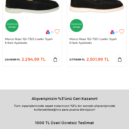
Ücretsiz
Ücretsiz
Kargo
Kargo
+1
+1
Marco Rossi 152-7323 Loafer Siyah
Marco Rossi 152-7321 Loafer Siyah
Erkek Ayakkabı
Erkek Ayakkabı
2.294,99
TL
2.501,99
TL
2.549,99
TL
2.779,99
TL
Alışverişinizin %3’ünü Geri Kazanın!
Tüm siparişlerinizde sepet tutarınızın %3’ü bir sonraki alışverişinizde
kullanabileceğiniz para puana dönüşsün!
1000 TL Üzeri Ücretsiz Teslimat