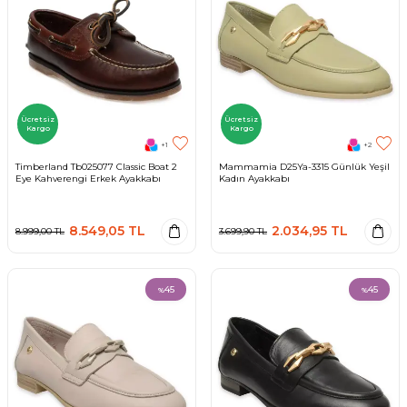
Ücretsiz
Ücretsiz
Kargo
Kargo
+1
+2
Timberland Tb025077 Classic Boat 2
Mammamia D25Ya-3315 Günlük Yeşil
Eye Kahverengi Erkek Ayakkabı
Kadın Ayakkabı
8.549,05
TL
2.034,95
TL
8.999,00
TL
3.699,90
TL
45
45
%
%