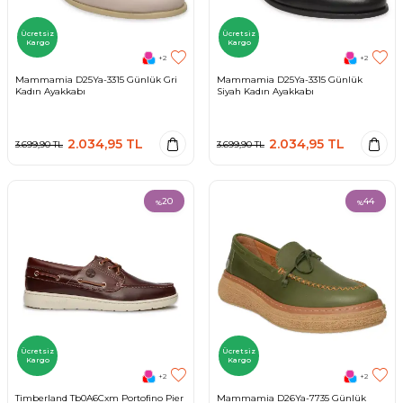
Ücretsiz
Ücretsiz
Kargo
Kargo
+2
+2
Mammamia D25Ya-3315 Günlük Gri
Mammamia D25Ya-3315 Günlük
Kadın Ayakkabı
Siyah Kadın Ayakkabı
2.034,95
TL
2.034,95
TL
3.699,90
TL
3.699,90
TL
20
44
%
%
Ücretsiz
Ücretsiz
Kargo
Kargo
+2
+2
Timberland Tb0A6Cxm Portofino Pier
Mammamia D26Ya-7735 Günlük