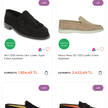
45
5
%
%
Ücretsiz
Ücretsiz
Kargo
Kargo
+1
+2
Tetri 1200 Hakiki Deri Loafer Siyah
Marco Rossi 152-7323 Loafer Erkek
Erkek Ayakkabı
Ayakkabı
1.924,45
TL
2.422,49
TL
3.499,00
TL
2.549,99
TL
10
10
%
%