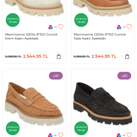
Ücretsiz
Ücretsiz
Kargo
Kargo
+3
+3
Mammamia D25Ya-3710Z Günlük
Mammamia D25Ya-3710Z Günlük
Krem Kadın Ayakkabı
Taba Kadın Ayakkabı
2.544,95
TL
2.544,95
TL
5.089,90
TL
5.089,90
TL
50
50
%
%
Ücretsiz
Ücretsiz
Kargo
Kargo
+6
+6