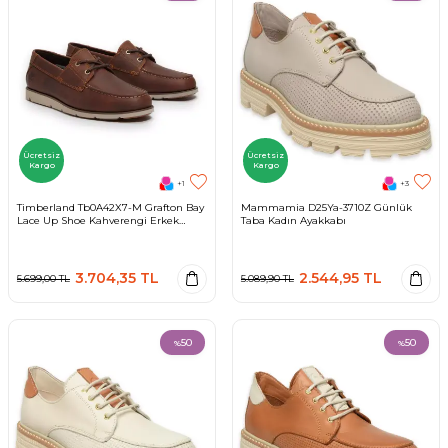
Ücretsiz
Ücretsiz
Kargo
Kargo
+1
+3
Timberland Tb0A42X7-M Grafton Bay
Mammamia D25Ya-3710Z Günlük
Lace Up Shoe Kahverengi Erkek
Taba Kadın Ayakkabı
Ayakkabı
3.704,35
TL
2.544,95
TL
5.699,00
TL
5.089,90
TL
50
50
%
%