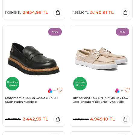
2.834,99
TL
3.140,91
TL
5.069,99
TL
4.369,90
TL
44
10
%
%
Ücretsiz
Ücretsiz
Kargo
Kargo
+1
+3
Mammamia D26Ya-3790Z Günlük
Timberland Tb0A67Nh Mylo Bay Low
Siyah Kadın Ayakkabı
Lace Sneakers Bej Erkek Ayakkabı
2.442,93
TL
4.949,10
TL
4.369,90
TL
5.499,00
TL