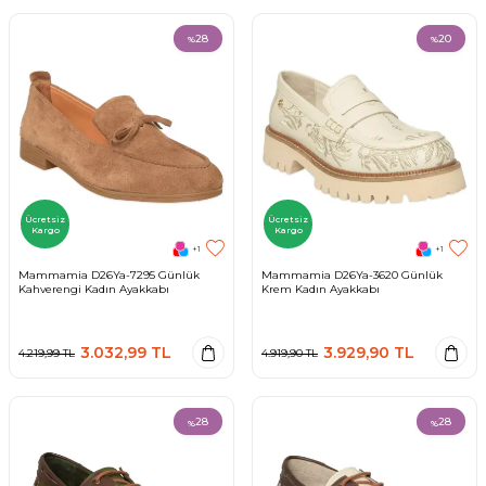
28
20
%
%
Ücretsiz
Ücretsiz
Kargo
Kargo
+1
+1
Mammamia D26Ya-7295 Günlük
Mammamia D26Ya-3620 Günlük
Kahverengi Kadın Ayakkabı
Krem Kadın Ayakkabı
3.032,99
TL
3.929,90
TL
4.219,99
TL
4.919,90
TL
28
28
%
%