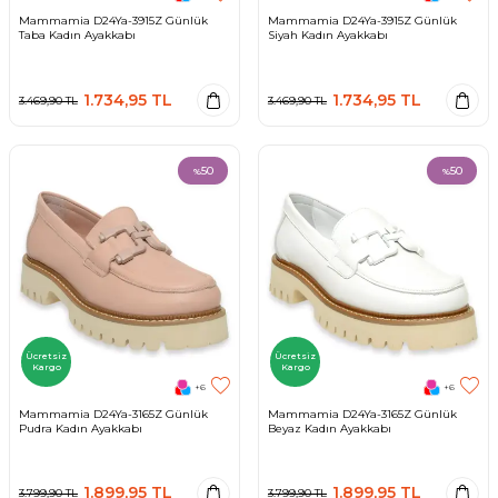
Mammamia D24Ya-3915Z Günlük
Mammamia D24Ya-3915Z Günlük
Taba Kadın Ayakkabı
Siyah Kadın Ayakkabı
1.734,95
TL
1.734,95
TL
3.469,90
TL
3.469,90
TL
50
50
%
%
Ücretsiz
Ücretsiz
Kargo
Kargo
+6
+6
Mammamia D24Ya-3165Z Günlük
Mammamia D24Ya-3165Z Günlük
Pudra Kadın Ayakkabı
Beyaz Kadın Ayakkabı
1.899,95
TL
1.899,95
TL
3.799,90
TL
3.799,90
TL