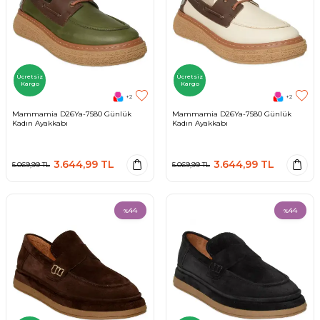
Ücretsiz
Ücretsiz
Kargo
Kargo
+2
+2
Mammamia D26Ya-7580 Günlük
Mammamia D26Ya-7580 Günlük
Kadın Ayakkabı
Kadın Ayakkabı
3.644,99
TL
3.644,99
TL
5.069,99
TL
5.069,99
TL
44
44
%
%