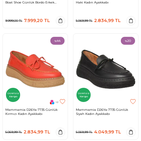
Boat Shoe Günlük Bordo Erkek
Haki Kadın Ayakkabı
Ayakkabı
7.999,20
TL
2.834,99
TL
9.999,00
TL
5.069,99
TL
44
20
%
%
Ücretsiz
Ücretsiz
Kargo
Kargo
+2
Mammamia D26Ya-7735 Günlük
Mammamia D26Ya-7735 Günlük
Kırmızı Kadın Ayakkabı
Siyah Kadın Ayakkabı
2.834,99
TL
4.049,99
TL
5.069,99
TL
5.069,99
TL