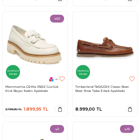
50
%
Ücretsiz
Ücretsiz
Kargo
Kargo
+6
Mammamia D24Ya-3165Z Günlük
Timberland Tb0A232X Classic Boat
Kırık Beyaz Kadın Ayakkabı
Boat Shoe Taba Erkek Ayakkabı
1.899,95
TL
8.999,00
TL
3.799,90
TL
5
45
%
%