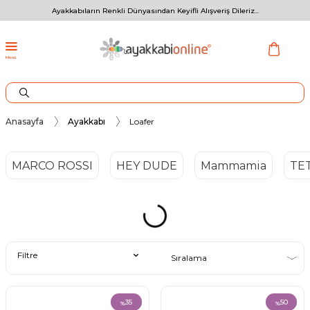
Ayakkabıların Renkli Dünyasından Keyifli Alışveriş Dileriz...
Menü
Anasayfa
Ayakkabı
Loafer
MARCO ROSSI
HEY DUDE
Mammamia
TE
Filtre
35
50
%
%