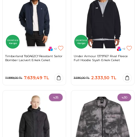
Ücretsiz
Ücretsiz
Kargo
Kargo
+2
+2
Timberland Tb0A62Cf Resıstant Sailor
Under Armour 1379767 Rival Fleece
Bomber Lacivert Erkek Ceket
Full Hoodie Siyah Erkek Ceket
7.639,49
TL
2.333,50
TL
11.999,00
TL
3.590,00
TL
35
30
%
%