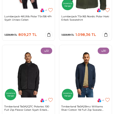
Ücretsiz
Kargo
+1
+9
Lumberjack 4W,Wb Polar 7Sn158 4Pr
Lumberjack 7Sn165 Nordic Polar Haki
Siyah Unisex Ceket
Erkek Sweatshirt
809,27
TL
1.098,36
TL
1.339,99
TL
1.559,99
TL
32
30
%
%
Ücretsiz
Ücretsiz
Kargo
Kargo
+1
+1
Timberland Tb0A2Q7C Polartec 100
Timberland Tb0A2Bmz Williams
Full Zip Fleece Ceket Siyah Erkek
River Cotton Yd Full Zip Sweate
Ceket
Lacivert Erkek Ceket