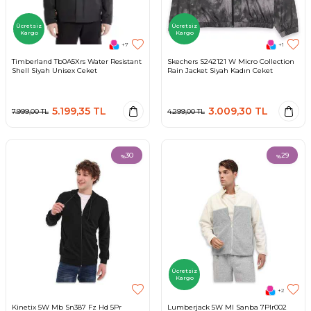
Ücretsiz
Ücretsiz
Kargo
Kargo
+7
+1
Timberland Tb0A5Xrs Water Resistant
Skechers S242121 W Micro Collection
Shell Siyah Unisex Ceket
Rain Jacket Siyah Kadın Ceket
5.199,35
TL
3.009,30
TL
7.999,00
TL
4.299,00
TL
30
29
%
%
Ücretsiz
Kargo
+2
Kinetix 5W Mb Sn387 Fz Hd 5Pr
Lumberjack 5W Ml Sanba 7Plr002