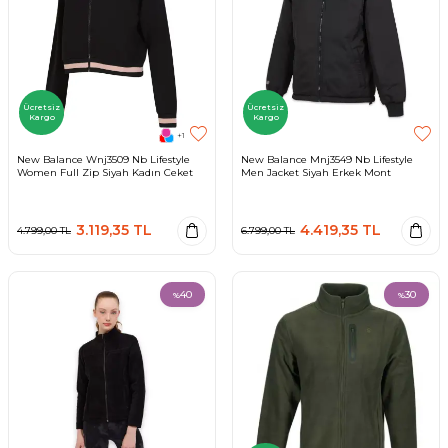
Ücretsiz
Ücretsiz
Kargo
Kargo
+1
New Balance Wnj3509 Nb Lifestyle
New Balance Mnj3549 Nb Lifestyle
Women Full Zip Siyah Kadın Ceket
Men Jacket Siyah Erkek Mont
3.119,35
TL
4.419,35
TL
4.799,00
TL
6.799,00
TL
40
30
%
%