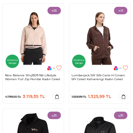
35
15
%
%
Ücretsiz
Ücretsiz
Kargo
Kargo
+1
+1
New Balance Wnj3509 Nb Lifestyle
Lumberjack 5W Wb Carla-H Ginsen
Women Full Zip Pembe Kadın Ceket
5Pr Ceket Kahverengi Kadın Ceket
3.119,35
TL
1.325,99
TL
4.799,00
TL
1.559,99
TL
35
35
%
%