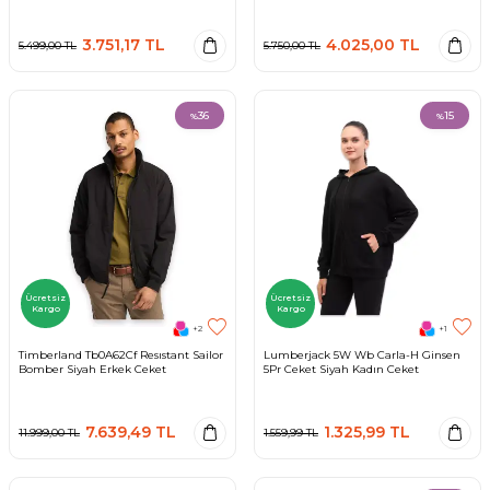
3.751,17
TL
4.025,00
TL
5.499,00
TL
5.750,00
TL
36
15
%
%
Ücretsiz
Ücretsiz
Kargo
Kargo
+2
+1
Timberland Tb0A62Cf Resıstant Sailor
Lumberjack 5W Wb Carla-H Ginsen
Bomber Siyah Erkek Ceket
5Pr Ceket Siyah Kadın Ceket
7.639,49
TL
1.325,99
TL
11.999,00
TL
1.559,99
TL