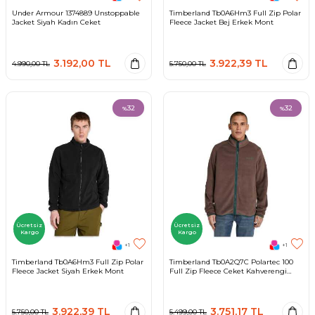
Under Armour 1374889 Unstoppable
Timberland Tb0A6Hm3 Full Zip Polar
Jacket Siyah Kadın Ceket
Fleece Jacket Bej Erkek Mont
3.192,00
TL
3.922,39
TL
4.990,00
TL
5.750,00
TL
32
32
%
%
Ücretsiz
Ücretsiz
Kargo
Kargo
+1
+1
Timberland Tb0A6Hm3 Full Zip Polar
Timberland Tb0A2Q7C Polartec 100
Fleece Jacket Siyah Erkek Mont
Full Zip Fleece Ceket Kahverengi
Erkek Ceket
3.922,39
TL
3.751,17
TL
5.750,00
TL
5.499,00
TL