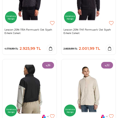
Ücretsiz
Ücretsiz
Kargo
Kargo
Lescon 25N-1154 Fermuarlı Üst Siyah
Lescon 25N-1141 Fermuarlı Üst Siyah
Erkek Ceket
Erkek Ceket
2.925,99
TL
2.001,99
TL
4.179,99
TL
2.859,99
TL
36
32
%
%
Ücretsiz
Ücretsiz
Kargo
Kargo
+1
+1