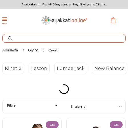
Ayakkabıların Renkli Dünyasından Keyifli Alışveriş Dileriz...
Menü
Anasayfa
Giyim
Ceket
Kinetix
Lescon
Lumberjack
New Balance
Filtre
30
36
%
%