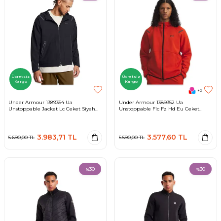
Ücretsiz
Ücretsiz
Kargo
Kargo
+2
Under Armour 1389354 Ua
Under Armour 1389352 Ua
Unstoppable Jacket Lc Ceket Siyah
Unstoppable Flc Fz Hd Eu Ceket
Erkek Ceket
Turuncu Erkek Ceket
3.983,71
TL
3.577,60
TL
5.690,00
TL
5.590,00
TL
30
30
%
%