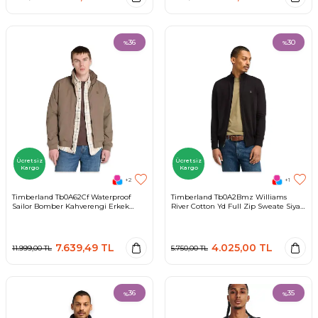
36
30
%
%
Ücretsiz
Ücretsiz
Kargo
Kargo
+2
+1
Timberland Tb0A62Cf Waterproof
Timberland Tb0A2Bmz Williams
Sailor Bomber Kahverengi Erkek
River Cotton Yd Full Zip Sweate Siyah
Ceket
Erkek Ceket
7.639,49
TL
4.025,00
TL
11.999,00
TL
5.750,00
TL
36
35
%
%