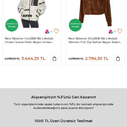
Ücretsiz
Ücretsiz
Kargo
Kargo
+1
+1
New Balance Unc3358 Nb Lifestyle
New Balance Wnj3506 Nb Lifestyle
Unisex Sweat Polar Beyaz Unisex
Women Full Zip Kahve-Beyaz Kadın
Ceket
Ceket
3.444,35
TL
2.794,35
TL
5.299,00
TL
4.299,00
TL
Alışverişinizin %3’ünü Geri Kazanın!
Tüm siparişlerinizde sepet tutarınızın %3’ü bir sonraki alışverişinizde
kullanabileceğiniz para puana dönüşsün!
1000 TL Üzeri Ücretsiz Teslimat