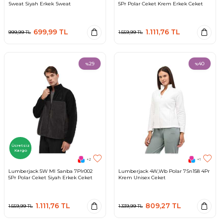
Sweat Siyah Erkek Sweat
5Pr Polar Ceket Krem Erkek Ceket
699,99
TL
1.111,76
TL
999,99
TL
1.559,99
TL
29
40
%
%
Ücretsiz
Kargo
+2
+1
Lumberjack 5W Ml Sanba 7Plr002
Lumberjack 4W,Wb Polar 7Sn158 4Pr
5Pr Polar Ceket Siyah Erkek Ceket
Krem Unisex Ceket
1.111,76
TL
809,27
TL
1.559,99
TL
1.339,99
TL