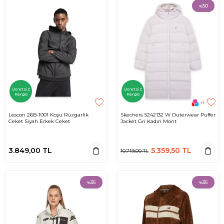
50
%
Ücretsiz
Ücretsiz
Kargo
Kargo
+1
Lescon 26B-1001 Koşu Rüzgarlik
Skechers S242132 W Outerwear Puffer
Ceket Siyah Erkek Ceket
Jacket Gri Kadın Mont
3.849,00
TL
5.359,50
TL
10.719,00
TL
35
35
%
%